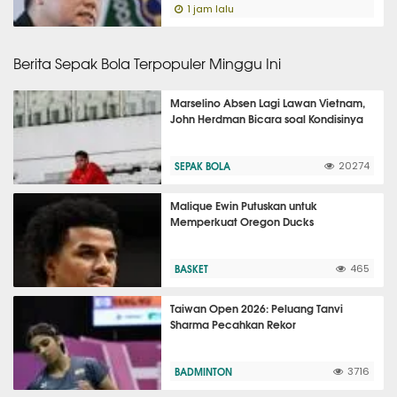
1 jam lalu
Berita Sepak Bola Terpopuler Minggu Ini
Marselino Absen Lagi Lawan Vietnam,
John Herdman Bicara soal Kondisinya
SEPAK BOLA
20274
Malique Ewin Putuskan untuk
Memperkuat Oregon Ducks
BASKET
465
Taiwan Open 2026: Peluang Tanvi
Sharma Pecahkan Rekor
BADMINTON
3716