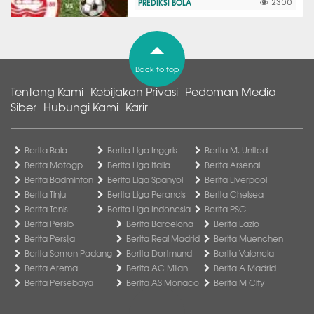
PREDIKSI BOLA
2300
Back to top
Tentang Kami
Kebijakan Privasi
Pedoman Media
Siber
Hubungi Kami
Karir
Berita Bola
Berita Liga Inggris
Berita M. United
Berita Motogp
Berita Liga Italia
Berita Arsenal
Berita Badminton
Berita Liga Spanyol
Berita Liverpool
Berita Tinju
Berita Liga Perancis
Berita Chelsea
Berita Tenis
Berita Liga Indonesia
Berita PSG
Berita Persib
Berita Barcelona
Berita Lazio
Berita Persija
Berita Real Madrid
Berita Muenchen
Berita Semen Padang
Berita Dortmund
Berita Valencia
Berita Arema
Berita AC Milan
Berita A Madrid
Berita Persebaya
Berita AS Monaco
Berita M City