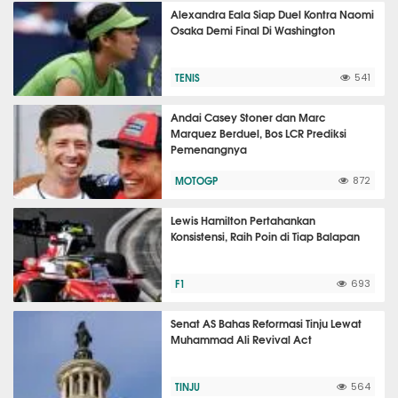
Alexandra Eala Siap Duel Kontra Naomi
Osaka Demi Final Di Washington
TENIS
541
Andai Casey Stoner dan Marc
Marquez Berduel, Bos LCR Prediksi
Pemenangnya
MOTOGP
872
Lewis Hamilton Pertahankan
Konsistensi, Raih Poin di Tiap Balapan
F1
693
Senat AS Bahas Reformasi Tinju Lewat
Muhammad Ali Revival Act
TINJU
564