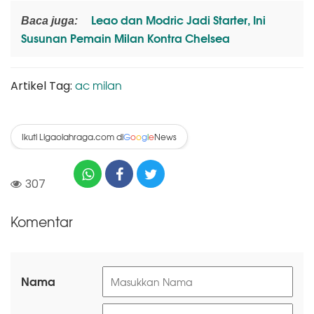
Leao dan Modric Jadi Starter, Ini
Baca juga:
Susunan Pemain Milan Kontra Chelsea
ac milan
Artikel Tag:
Ikuti Ligaolahraga.com di
News
G
o
o
g
l
e
307
Komentar
Nama