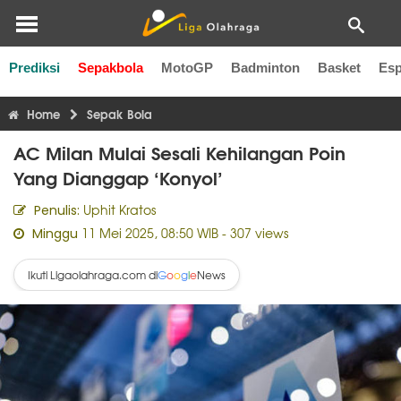
Prediksi
Sepakbola
MotoGP
Badminton
Basket
Esp
Liga Inggris
Liga Italia
Liga Spanyol
Liga Perancis
Li
Home
Sepak Bola
AC Milan Mulai Sesali Kehilangan Poin
Yang Dianggap ‘Konyol’
Uphit Kratos
Penulis:
11 Mei 2025, 08:50 WIB
- 307 views
Minggu
Ikuti Ligaolahraga.com di
News
G
o
o
g
l
e