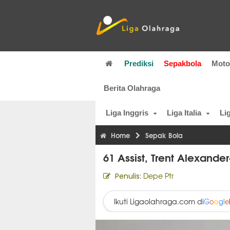
Prediksi
Sepakbola
Mot
Berita Olahraga
Liga Inggris
Liga Italia
Li
Home
Sepak Bola
61 Assist, Trent Alexand
Depe Ptr
Penulis:
Ikuti Ligaolahraga.com di
G
o
o
g
l
e