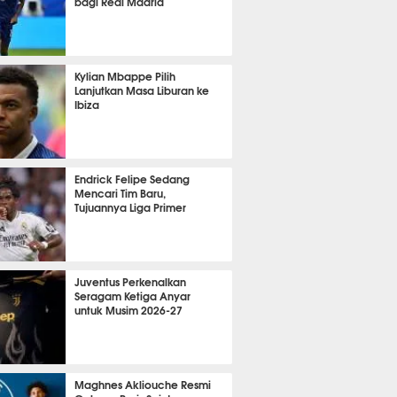
bagi Real Madrid
t 4 detik lalu
Kylian Mbappe Pilih
Lanjutkan Masa Liburan ke
Ibiza
it lalu
Endrick Felipe Sedang
Mencari Tim Baru,
Tujuannya Liga Primer
it 16 detik lalu
Juventus Perkenalkan
Seragam Ketiga Anyar
untuk Musim 2026-27
it 11 detik lalu
Maghnes Akliouche Resmi