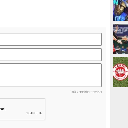
ESPORTS
OLAHRAG
PREDIKSI
160 karakter tersisa