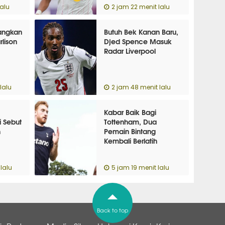
lalu
2 jam 22 menit lalu
angkan
Butuh Bek Kanan Baru,
lison
Djed Spence Masuk
Radar Liverpool
lalu
2 jam 48 menit lalu
Kabar Baik Bagi
i Sebut
Tottenham, Dua
h
Pemain Bintang
Kembali Berlatih
lalu
5 jam 19 menit lalu
Back to top