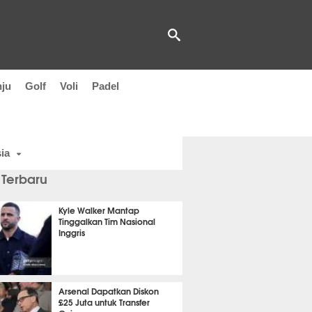
nju
Golf
Voli
Padel
ia
 Terbaru
Kyle Walker Mantap
Tinggalkan Tim Nasional
Inggris
it 24 detik lalu
Arsenal Dapatkan Diskon
£25 Juta untuk Transfer