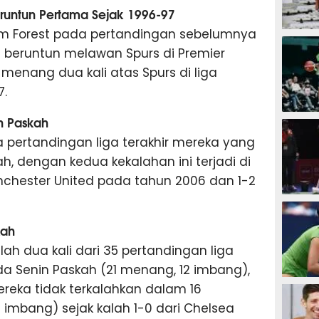
runtun Pertama Sejak 1996-97
m Forest pada pertandingan sebelumnya
SEPAK B
 beruntun melawan Spurs di Premier
 menang dua kali atas Spurs di liga
7.
in Paskah
BASKET
a pertandingan liga terakhir mereka yang
, dengan kedua kekalahan ini terjadi di
anchester United pada tahun 2006 dan 1-2
BADMIN
kah
ah dua kali dari 35 pertandingan liga
da Senin Paskah (21 menang, 12 imbang),
TENIS
reka tidak terkalahkan dalam 16
imbang) sejak kalah 1-0 dari Chelsea