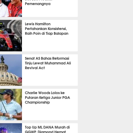
Pemenangnya
P
739
Lewis Hamilton
Pertahankan Konsistensi,
Raih Poin di Tiap Balapan
571
Senat AS Bahas Reformasi
Tinju Lewat Muhammad Ali
Revival Act
488
Charlie Woods Lolos ke
Putaran Ketiga Junior PGA
Championship
344
Top Up ML DANA Murah di
GGWP, Diamond Hemat