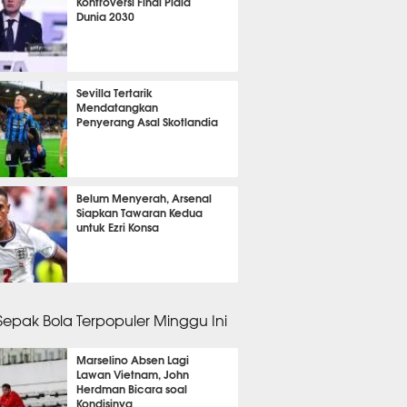
Kontroversi Final Piala
Dunia 2030
11 menit lalu
Sevilla Tertarik
Mendatangkan
Penyerang Asal Skotlandia
12 menit lalu
Belum Menyerah, Arsenal
Siapkan Tawaran Kedua
untuk Ezri Konsa
 23 menit lalu
 Sepak Bola Terpopuler Minggu Ini
Marselino Absen Lagi
Lawan Vietnam, John
Herdman Bicara soal
Kondisinya