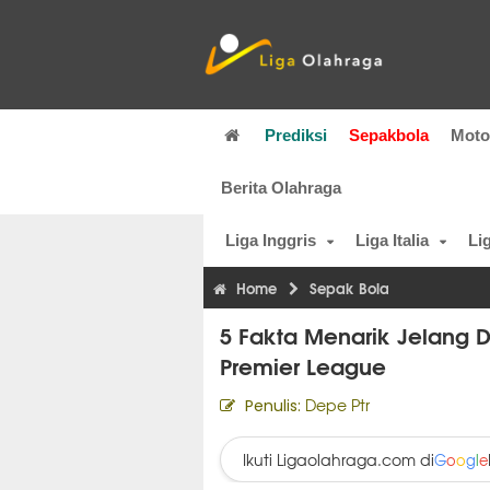
Prediksi
Sepakbola
Mot
Berita Olahraga
Liga Inggris
Liga Italia
Li
Home
Sepak Bola
5 Fakta Menarik Jelang D
Premier League
Depe Ptr
Penulis:
Ikuti Ligaolahraga.com di
G
o
o
g
l
e