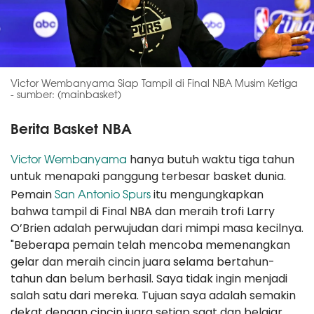
Victor Wembanyama Siap Tampil di Final NBA Musim Ketiga
- sumber: (mainbasket)
Berita Basket NBA
Victor Wembanyama
hanya butuh waktu tiga tahun
untuk menapaki panggung terbesar basket dunia.
San Antonio Spurs
Pemain
itu mengungkapkan
bahwa tampil di Final NBA dan meraih trofi Larry
O’Brien adalah perwujudan dari mimpi masa kecilnya.
"Beberapa pemain telah mencoba memenangkan
gelar dan meraih cincin juara selama bertahun-
tahun dan belum berhasil. Saya tidak ingin menjadi
salah satu dari mereka. Tujuan saya adalah semakin
dekat dengan cincin juara setiap saat dan belajar