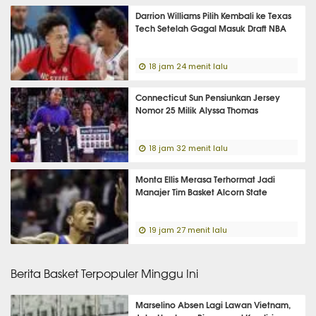
Darrion Williams Pilih Kembali ke Texas
Tech Setelah Gagal Masuk Draft NBA
18 jam 24 menit lalu
Connecticut Sun Pensiunkan Jersey
Nomor 25 Milik Alyssa Thomas
18 jam 32 menit lalu
Monta Ellis Merasa Terhormat Jadi
Manajer Tim Basket Alcorn State
19 jam 27 menit lalu
Berita Basket Terpopuler Minggu Ini
Marselino Absen Lagi Lawan Vietnam,