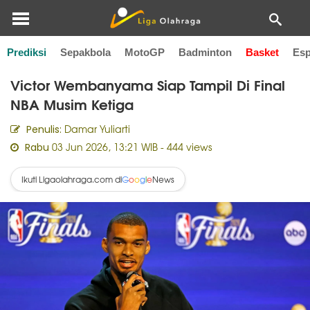
Prediksi
Sepakbola
MotoGP
Badminton
Basket
Esp
Home
Basket
Victor Wembanyama Siap Tampil Di Final
NBA Musim Ketiga
Damar Yuliarti
Penulis:
03 Jun 2026, 13:21 WIB
- 444 views
Rabu
Ikuti Ligaolahraga.com di
News
G
o
o
g
l
e