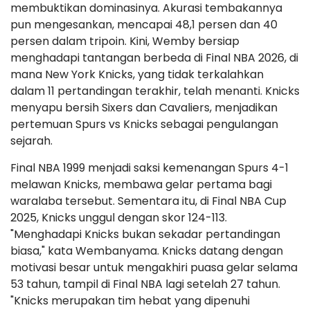
membuktikan dominasinya. Akurasi tembakannya
pun mengesankan, mencapai 48,1 persen dan 40
persen dalam tripoin. Kini, Wemby bersiap
menghadapi tantangan berbeda di Final NBA 2026, di
mana New York Knicks, yang tidak terkalahkan
dalam 11 pertandingan terakhir, telah menanti. Knicks
menyapu bersih Sixers dan Cavaliers, menjadikan
pertemuan Spurs vs Knicks sebagai pengulangan
sejarah.
Final NBA 1999 menjadi saksi kemenangan Spurs 4-1
melawan Knicks, membawa gelar pertama bagi
waralaba tersebut. Sementara itu, di Final NBA Cup
2025, Knicks unggul dengan skor 124-113.
"Menghadapi Knicks bukan sekadar pertandingan
biasa," kata Wembanyama. Knicks datang dengan
motivasi besar untuk mengakhiri puasa gelar selama
53 tahun, tampil di Final NBA lagi setelah 27 tahun.
"Knicks merupakan tim hebat yang dipenuhi