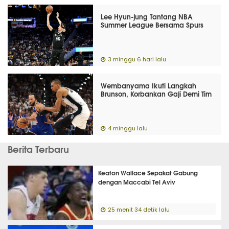
Lee Hyun-jung Tantang NBA
Summer League Bersama Spurs
3 minggu 6 hari lalu
Wembanyama Ikuti Langkah
Brunson, Korbankan Gaji Demi Tim
4 minggu lalu
Berita Terbaru
Keaton Wallace Sepakat Gabung
dengan Maccabi Tel Aviv
25 menit 34 detik lalu