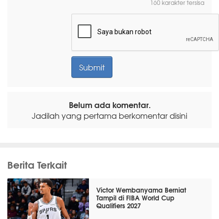
160 karakter tersisa
Belum ada komentar.
Jadilah yang pertama berkomentar disini
Berita Terkait
Victor Wembanyama Berniat
Tampil di FIBA World Cup
Qualifiers 2027