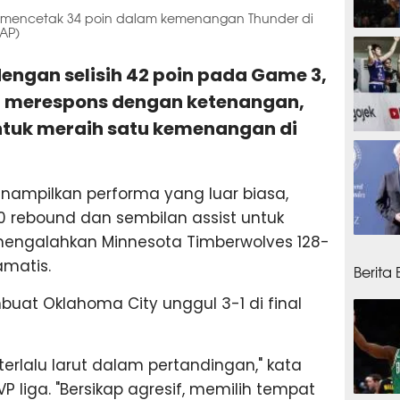
iri) mencetak 34 poin dalam kemenangan Thunder di
 AP)
12 ja
engan selisih 42 poin pada Game 3,
 merespons dengan ketenangan,
ntuk meraih satu kemenangan di
13 jam
nampilkan performa yang luar biasa,
 rebound dan sembilan assist untuk
engalahkan Minnesota Timberwolves 128-
13 ja
matis.
Berita
at Oklahoma City unggul 3-1 di final
erlalu larut dalam pertandingan," kata
P liga. "Bersikap agresif, memilih tempat