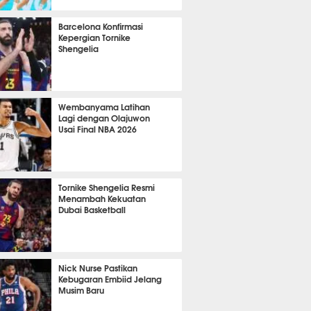
 42 menit lalu
Barcelona Konfirmasi
Kepergian Tornike
Shengelia
 15 menit lalu
Wembanyama Latihan
Lagi dengan Olajuwon
Usai Final NBA 2026
 48 menit lalu
Tornike Shengelia Resmi
Menambah Kekuatan
Dubai Basketball
 1 menit lalu
Nick Nurse Pastikan
Kebugaran Embiid Jelang
Musim Baru