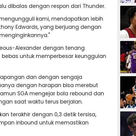
lu dibalas dengan respon dari Thunder.
BASKET
 mengungguli kami, mendapatkan lebih
nthony Edwards, yang berjuang dengan
h menginginkannya."
BASKET
ilgeous-Alexander dengan tenang
 bebas untuk memperbesar keunggulan
g lapangan dan dengan sengaja
BASKET
anya dengan harapan bisa merebut
namun SGA mengejar bola rebound dan
an saat waktu terus berjalan.
BASKET
n terakhir dengan 0,3 detik tersisa,
umpan inbound untuk memastikan