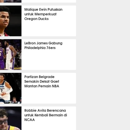
398
Malique Ewin Putuskan
untuk Memperkuat
Oregon Ducks
393
LeBron James Gabung
Philadelphia 76ers
387
Partizan Belgrade
Semakin Dekat Gaet
Mantan Pemain NBA
386
Robbie Avila Berencana
untuk Kembali Bermain di
NCAA