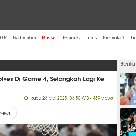
oGP
Badminton
Basket
Esports
Tenis
Formula 1
Ti
Berita
olves Di Game 4, Selangkah Lagi Ke
28 Mei 2025, 03:50 WIB
- 439 views
Rabu
8 jam
News