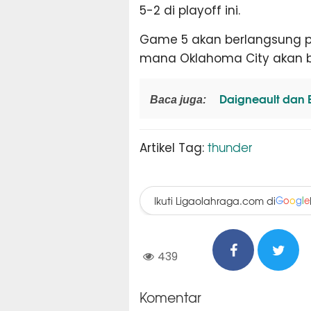
5-2 di playoff ini.
Game 5 akan berlangsung pa
mana Oklahoma City akan ber
Daigneault dan B
Baca juga:
thunder
Artikel Tag:
Ikuti Ligaolahraga.com di
G
o
o
g
l
e
439
Komentar