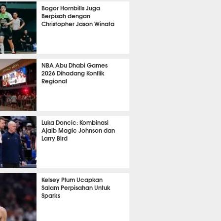
1043
Bogor Hornbills Juga
Berpisah dengan
Christopher Jason Winata
713
NBA Abu Dhabi Games
2026 Dihadang Konflik
Regional
438
Luka Doncic: Kombinasi
Ajaib Magic Johnson dan
Larry Bird
398
Kelsey Plum Ucapkan
Salam Perpisahan Untuk
Sparks