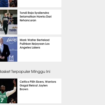
m 36 menit lalu
Tondi Raja Syailendra
Selamatkan Hawks Dari
Kehancuran
 lalu
Mark Walter Bertekad
Pulihkan Kejayaan Los
Angeles Lakers
m 48 menit lalu
 Basket Terpopuler Minggu Ini
Celtics Pilih Sixers, Warriors
Gagal Rekrut Jaylen
Brown