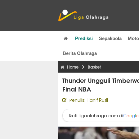
Prediksi
Sepakbola
Mot
Berita Olahraga
Home
Basket
Thunder Ungguli Timberw
Final NBA
Hanif Rusli
Penulis:
Ikuti Ligaolahraga.com di
G
o
o
g
l
e