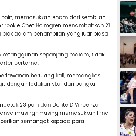
BASKET
4 poin, memasukkan enam dari sembilan
r rookie Chet Holmgren menambahkan 21
ga blok dalam penampilan yang luar biasa
BASKET
 ketangguhan sepanjang malam, tidak
uarter pertama.
BASKET
erlawanan berulang kali, memangkas
it dengan ledakan skor dari bangku
encetak 23 poin dan Donte DiVincenzo
BASKET
uanya masing-masing memasukkan lima
mberikan semangat kepada para