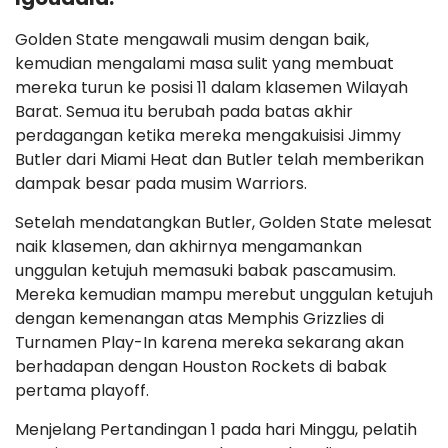
Golden State mengawali musim dengan baik,
kemudian mengalami masa sulit yang membuat
mereka turun ke posisi 11 dalam klasemen Wilayah
Barat. Semua itu berubah pada batas akhir
perdagangan ketika mereka mengakuisisi Jimmy
Butler dari Miami Heat dan Butler telah memberikan
dampak besar pada musim Warriors.
Setelah mendatangkan Butler, Golden State melesat
naik klasemen, dan akhirnya mengamankan
unggulan ketujuh memasuki babak pascamusim.
Mereka kemudian mampu merebut unggulan ketujuh
dengan kemenangan atas Memphis Grizzlies di
Turnamen Play-In karena mereka sekarang akan
berhadapan dengan Houston Rockets di babak
pertama playoff.
Menjelang Pertandingan 1 pada hari Minggu, pelatih