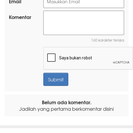
Email
Komentar
160 karakter tersisa
Belum ada komentar.
Jadilah yang pertama berkomentar disini