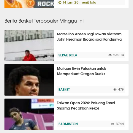
14 jam 26 menit lalu
Berita Basket Terpopuler Minggu Ini
Marselino Absen Lagi Lawan Vietnam,
John Herdman Bicara soal Kondisinya
SEPAK BOLA
23504
Malique Ewin Putuskan untuk
Memperkuat Oregon Ducks
BASKET
479
Taiwan Open 2026: Peluang Tanvi
Sharma Pecahkan Rekor
BADMINTON
3744