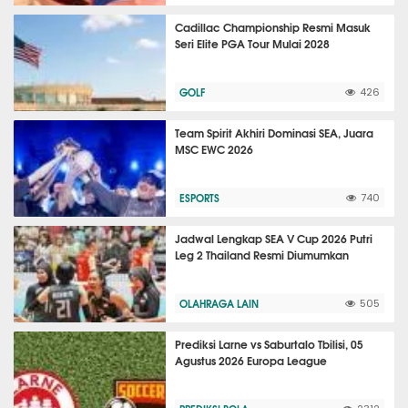
Cadillac Championship Resmi Masuk
Seri Elite PGA Tour Mulai 2028
GOLF
426
Team Spirit Akhiri Dominasi SEA, Juara
MSC EWC 2026
ESPORTS
740
Jadwal Lengkap SEA V Cup 2026 Putri
Leg 2 Thailand Resmi Diumumkan
OLAHRAGA LAIN
505
Prediksi Larne vs Saburtalo Tbilisi, 05
Agustus 2026 Europa League