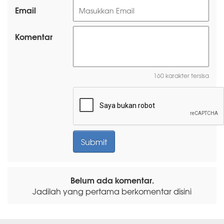
Email
Komentar
160 karakter tersisa
Belum ada komentar.
Jadilah yang pertama berkomentar disini