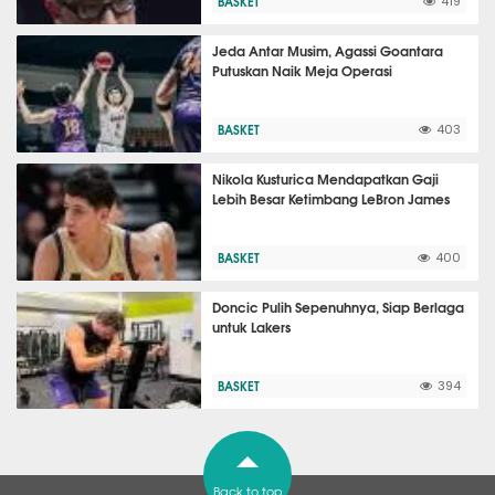
BASKET
419
Jeda Antar Musim, Agassi Goantara
Putuskan Naik Meja Operasi
BASKET
403
Nikola Kusturica Mendapatkan Gaji
Lebih Besar Ketimbang LeBron James
BASKET
400
Doncic Pulih Sepenuhnya, Siap Berlaga
untuk Lakers
BASKET
394
Back to top