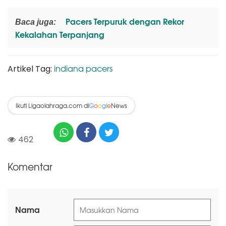
Pacers Terpuruk dengan Rekor
Baca juga:
Kekalahan Terpanjang
indiana pacers
Artikel Tag:
Ikuti Ligaolahraga.com di
News
G
o
o
g
l
e
462
Komentar
Nama