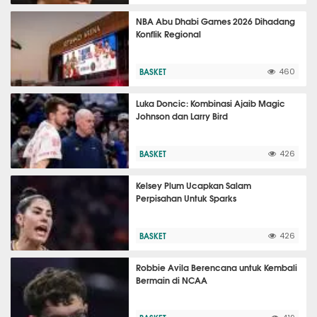
NBA Abu Dhabi Games 2026 Dihadang
Konflik Regional
BASKET
460
Luka Doncic: Kombinasi Ajaib Magic
Johnson dan Larry Bird
BASKET
426
Kelsey Plum Ucapkan Salam
Perpisahan Untuk Sparks
BASKET
426
Robbie Avila Berencana untuk Kembali
Bermain di NCAA