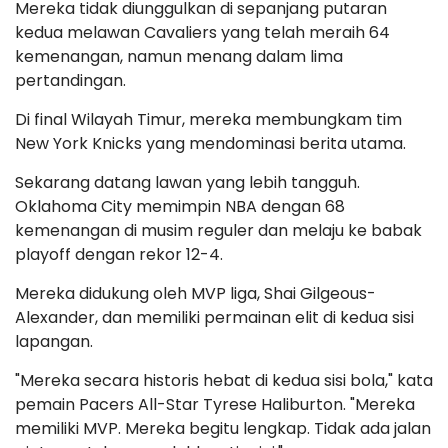
Mereka tidak diunggulkan di sepanjang putaran
kedua melawan Cavaliers yang telah meraih 64
kemenangan, namun menang dalam lima
pertandingan.
Di final Wilayah Timur, mereka membungkam tim
New York Knicks yang mendominasi berita utama.
Sekarang datang lawan yang lebih tangguh.
Oklahoma City memimpin NBA dengan 68
kemenangan di musim reguler dan melaju ke babak
playoff dengan rekor 12-4.
Mereka didukung oleh MVP liga, Shai Gilgeous-
Alexander, dan memiliki permainan elit di kedua sisi
lapangan.
"Mereka secara historis hebat di kedua sisi bola," kata
pemain Pacers All-Star Tyrese Haliburton. "Mereka
memiliki MVP. Mereka begitu lengkap. Tidak ada jalan