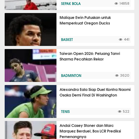
SEPAK BOLA
14858
Malique Ewin Putuskan untuk
Memperkuat Oregon Ducks
BASKET
441
Taiwan Open 2026: Peluang Tanvi
Sharma Pecahkan Rekor
BADMINTON
3620
Alexandra Eala Siap Duel Kontra Naomi
Osaka Demi Final Di Washington
TENIS
522
Andai Casey Stoner dan Marc
Marquez Berduel, Bos LCR Prediksi
Pemenangnya