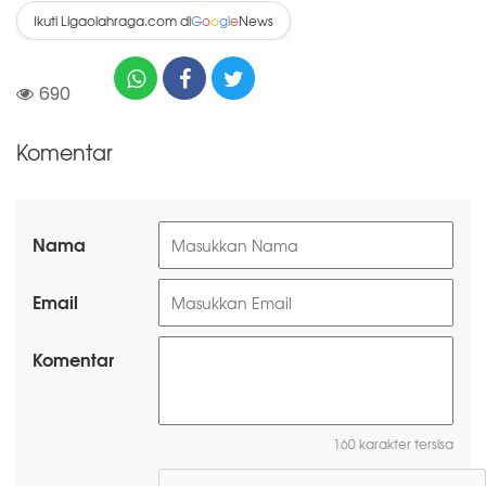
Ikuti Ligaolahraga.com di
News
G
o
o
g
l
e
690
Komentar
Nama
Email
Komentar
160 karakter tersisa