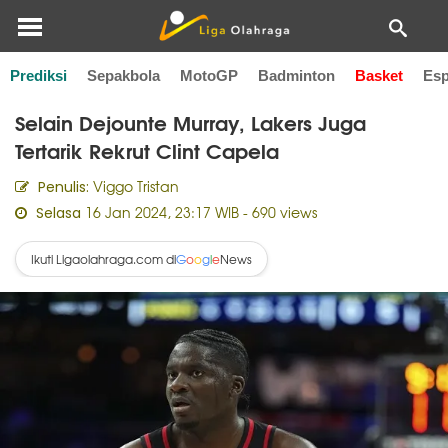
Prediksi
Sepakbola
MotoGP
Badminton
Basket
Esp
Home
Basket
Selain Dejounte Murray, Lakers Juga
Tertarik Rekrut Clint Capela
Viggo Tristan
Penulis:
16 Jan 2024, 23:17 WIB
- 690 views
Selasa
Ikuti Ligaolahraga.com di
News
G
o
o
g
l
e