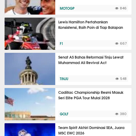
MOTOGP
846
Lewis Hamilton Pertahankan
Konsistensi, Raih Poin di Tiap Balapan
F1
667
Senat AS Bahas Reformasi Tinju Lewat
Muhammad Ali Revival Act
TINJU
548
Cadillac Championship Resmi Masuk
Seri Elite PGA Tour Mulai 2028
GOLF
380
Team Spirit Akhiri Dominasi SEA, Juara
MSC EWC 2026