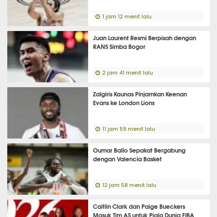
1 jam 12 menit lalu
Juan Laurent Resmi Berpisah dengan
RANS Simba Bogor
2 jam 41 menit lalu
Zalgiris Kaunas Pinjamkan Keenan
Evans ke London Lions
11 jam 59 menit lalu
Oumar Ballo Sepakat Bergabung
dengan Valencia Basket
12 jam 58 menit lalu
Caitlin Clark dan Paige Bueckers
Masuk Tim AS untuk Piala Dunia FIBA