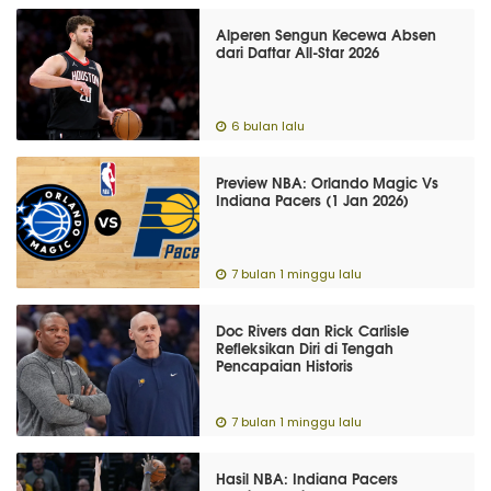
Alperen Sengun Kecewa Absen
dari Daftar All-Star 2026
6 bulan lalu
Preview NBA: Orlando Magic Vs
Indiana Pacers (1 Jan 2026)
7 bulan 1 minggu lalu
Doc Rivers dan Rick Carlisle
Refleksikan Diri di Tengah
Pencapaian Historis
7 bulan 1 minggu lalu
Hasil NBA: Indiana Pacers