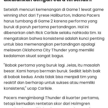
Setelah mencuri kemenangan di Game 1 lewat game
winning shot dari Tyrese Haliburton, Indiana Pacers
harus tumbang di Game 2 karena performa yang
buruk di paruh pertama pertandingan. Hal ini
dibenarkan oleh Rick Carlisle selaku nahkoda tim. Ia
mengatakan bahwa konsistensi adalah kunci penting
untuk bisa memenangkan pertandingan apalagi
melawan Oklahoma City Thunder yang memiliki
kedalaman skuat sangat bagus.
"Babak pertama yang buruk lagi. Jelas, itu masalah
besar. Kami hanya bermain buruk. Sedikit lebih baik
di babak kedua. Anda tidak bisa menjadi tim yang
reaktif dan berharap untuk sukses atau memiliki
konsistensi," ucap Carlisle.
Pacers mengimbangi Thunder di kuarter pertama,
tetapi kemudian rentetan skor dari Holmgren