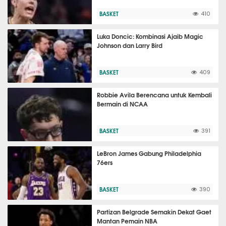
BASKET
410
Luka Doncic: Kombinasi Ajaib Magic
Johnson dan Larry Bird
BASKET
409
Robbie Avila Berencana untuk Kembali
Bermain di NCAA
BASKET
391
LeBron James Gabung Philadelphia
76ers
BASKET
390
Partizan Belgrade Semakin Dekat Gaet
Mantan Pemain NBA