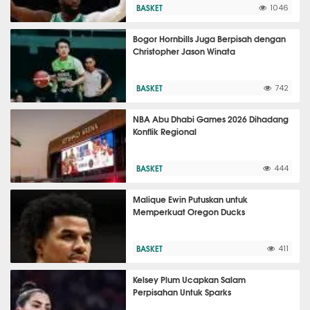
BASKET
1046
Bogor Hornbills Juga Berpisah dengan
Christopher Jason Winata
BASKET
742
NBA Abu Dhabi Games 2026 Dihadang
Konflik Regional
BASKET
444
Malique Ewin Putuskan untuk
Memperkuat Oregon Ducks
BASKET
411
Kelsey Plum Ucapkan Salam
Perpisahan Untuk Sparks