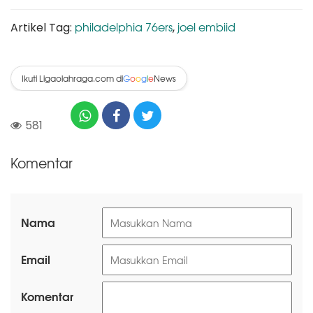
philadelphia 76ers
joel embiid
Artikel Tag:
,
Ikuti Ligaolahraga.com di
News
G
o
o
g
l
e
581
Komentar
Nama
Email
Komentar