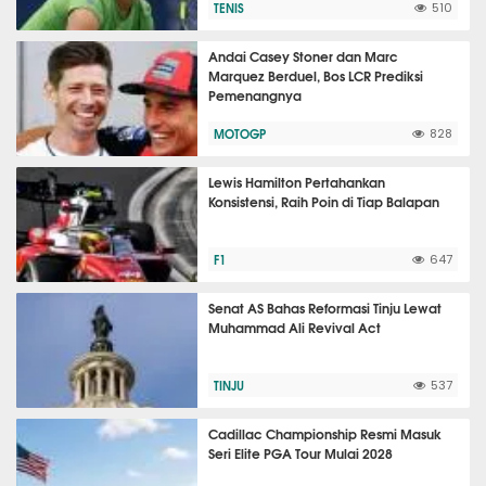
TENIS
510
Andai Casey Stoner dan Marc
Marquez Berduel, Bos LCR Prediksi
Pemenangnya
MOTOGP
828
Lewis Hamilton Pertahankan
Konsistensi, Raih Poin di Tiap Balapan
F1
647
Senat AS Bahas Reformasi Tinju Lewat
Muhammad Ali Revival Act
TINJU
537
Cadillac Championship Resmi Masuk
Seri Elite PGA Tour Mulai 2028