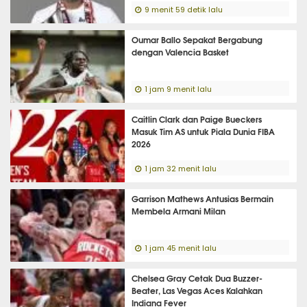
9 menit 59 detik lalu
Oumar Ballo Sepakat Bergabung
dengan Valencia Basket
1 jam 9 menit lalu
Caitlin Clark dan Paige Bueckers
Masuk Tim AS untuk Piala Dunia FIBA
2026
1 jam 32 menit lalu
Garrison Mathews Antusias Bermain
Membela Armani Milan
1 jam 45 menit lalu
Chelsea Gray Cetak Dua Buzzer-
Beater, Las Vegas Aces Kalahkan
Indiana Fever