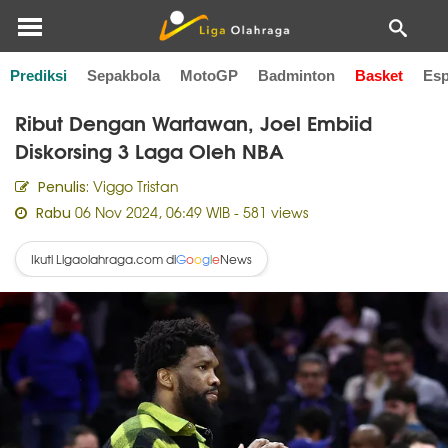
Prediksi
Sepakbola
MotoGP
Badminton
Basket
Esp
Home
Basket
Ribut Dengan Wartawan, Joel Embiid
Diskorsing 3 Laga Oleh NBA
Viggo Tristan
Penulis:
06 Nov 2024, 06:49 WIB
- 581 views
Rabu
Ikuti Ligaolahraga.com di
News
G
o
o
g
l
e