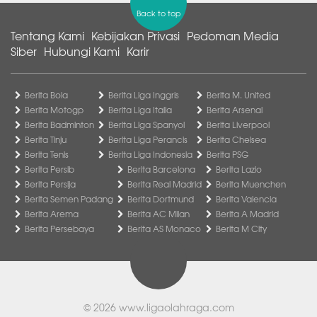
Back to top
Tentang Kami
Kebijakan Privasi
Pedoman Media
Siber
Hubungi Kami
Karir
Berita Bola
Berita Liga Inggris
Berita M. United
Berita Motogp
Berita Liga Italia
Berita Arsenal
Berita Badminton
Berita Liga Spanyol
Berita Liverpool
Berita Tinju
Berita Liga Perancis
Berita Chelsea
Berita Tenis
Berita Liga Indonesia
Berita PSG
Berita Persib
Berita Barcelona
Berita Lazio
Berita Persija
Berita Real Madrid
Berita Muenchen
Berita Semen Padang
Berita Dortmund
Berita Valencia
Berita Arema
Berita AC Milan
Berita A Madrid
Berita Persebaya
Berita AS Monaco
Berita M City
© 2026
www.ligaolahraga.com