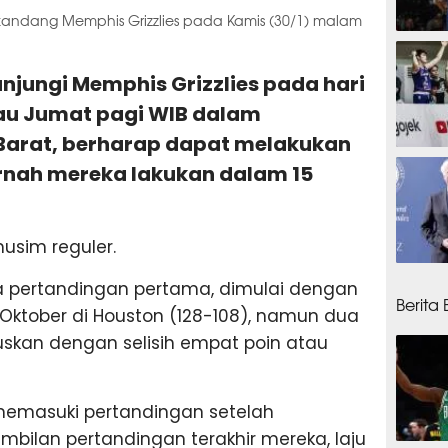
kandang Memphis Grizzlies pada Kamis (30/1) malam
13 jam
jungi Memphis Grizzlies pada hari
au Jumat pagi WIB dalam
Barat, berharap dapat melakukan
13 ja
rnah mereka lakukan dalam 15
musim reguler.
14 ja
 pertandingan pertama, dimulai dengan
Berita
ktober di Houston (128-108), namun dua
uskan dengan selisih empat poin atau
emasuki pertandingan setelah
bilan pertandingan terakhir mereka, laju