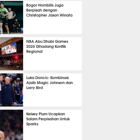
1043
Bogor Hornbills Juga
Berpisah dengan
Christopher Jason Winata
713
NBA Abu Dhabi Games
2026 Dihadang Konflik
Regional
438
Luka Doncic: Kombinasi
Ajaib Magic Johnson dan
Larry Bird
398
Kelsey Plum Ucapkan
Salam Perpisahan Untuk
Sparks