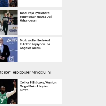
 12 menit lalu
Tondi Raja Syailendra
Selamatkan Hawks Dari
Kehancuran
m 36 menit lalu
Mark Walter Bertekad
Pulihkan Kejayaan Los
Angeles Lakers
m 24 menit lalu
 Basket Terpopuler Minggu Ini
Celtics Pilih Sixers, Warriors
Gagal Rekrut Jaylen
Brown