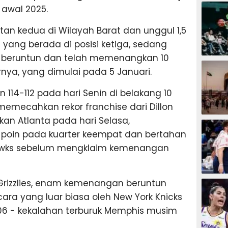
BASKET
 awal 2025.
tan kedua di Wilayah Barat dan unggul 1,5
yang berada di posisi ketiga, sedang
beruntun dan telah memenangkan 10
BASKET
rnya, yang dimulai pada 5 Januari.
114-112 pada hari Senin di belakang 10
emecahkan rekor franchise dari Dillon
an Atlanta pada hari Selasa,
BASKET
poin pada kuarter keempat dan bertahan
 Hawks sebelum mengklaim kemenangan
BASKET
rizzlies, enam kemenangan beruntun
ara yang luar biasa oleh New York Knicks
-106 - kekalahan terburuk Memphis musim