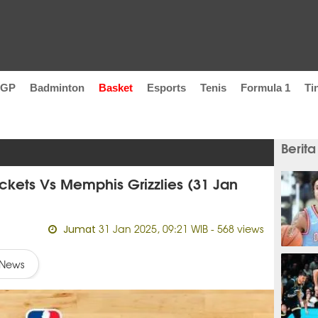
oGP
Badminton
Basket
Esports
Tenis
Formula 1
Ti
Berita
kets Vs Memphis Grizzlies (31 Jan
31 Jan 2025, 09:21 WIB
- 568 views
Jumat
9 jam
News