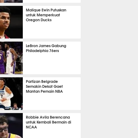
398
Malique Ewin Putuskan
untuk Memperkuat
Oregon Ducks
393
LeBron James Gabung
Philadelphia 76ers
387
Partizan Belgrade
Semakin Dekat Gaet
Mantan Pemain NBA
386
Robbie Avila Berencana
untuk Kembali Bermain di
NCAA