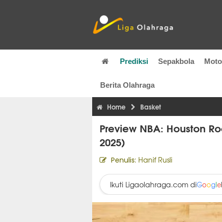
Prediksi
Sepakbola
Mot
Berita Olahraga
Home
Basket
Preview NBA: Houston Roc
2025)
Hanif Rusli
Penulis:
Ikuti Ligaolahraga.com di
G
o
o
g
l
e