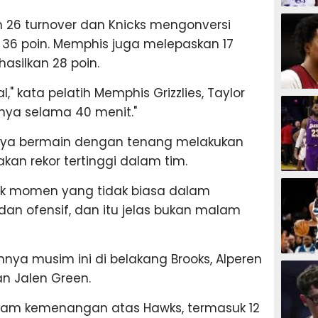
BASKET
n 26 turnover dan Knicks mengonversi
 36 poin. Memphis juga melepaskan 17
asilkan 28 poin.
l," kata pelatih Memphis Grizzlies, Taylor
BASKET
inya selama 40 menit."
ya bermain dengan tenang melakukan
an rekor tertinggi dalam tim.
BASKET
yak momen yang tidak biasa dalam
dan ofensif, dan itu jelas bukan malam
ya musim ini di belakang Brooks, Alperen
BASKET
 Jalen Green.
lam kemenangan atas Hawks, termasuk 12