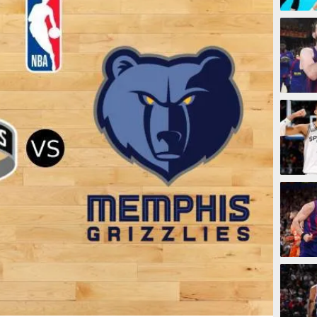
10 jam
11 jam
12 ja
12 ja