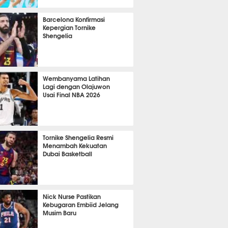
 18 menit lalu
Barcelona Konfirmasi
Kepergian Tornike
Shengelia
 51 menit lalu
Wembanyama Latihan
Lagi dengan Olajuwon
Usai Final NBA 2026
m 23 menit lalu
Tornike Shengelia Resmi
Menambah Kekuatan
Dubai Basketball
m 37 menit lalu
Nick Nurse Pastikan
Kebugaran Embiid Jelang
Musim Baru