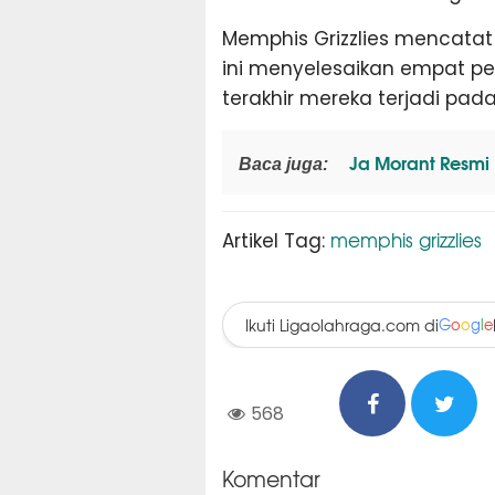
Memphis Grizzlies mencatat
ini menyelesaikan empat p
terakhir mereka terjadi pada 
Ja Morant Resmi P
Baca juga:
memphis grizzlies
Artikel Tag:
Ikuti Ligaolahraga.com di
G
o
o
g
l
e
568
Komentar