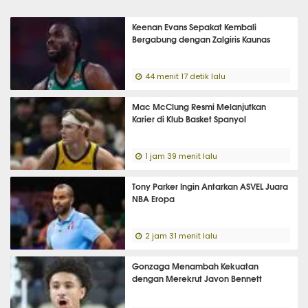
Keenan Evans Sepakat Kembali
Bergabung dengan Zalgiris Kaunas
44 menit 17 detik lalu
Mac McClung Resmi Melanjutkan
Karier di Klub Basket Spanyol
1 jam 39 menit lalu
Tony Parker Ingin Antarkan ASVEL Juara
NBA Eropa
2 jam 31 menit lalu
Gonzaga Menambah Kekuatan
dengan Merekrut Javon Bennett