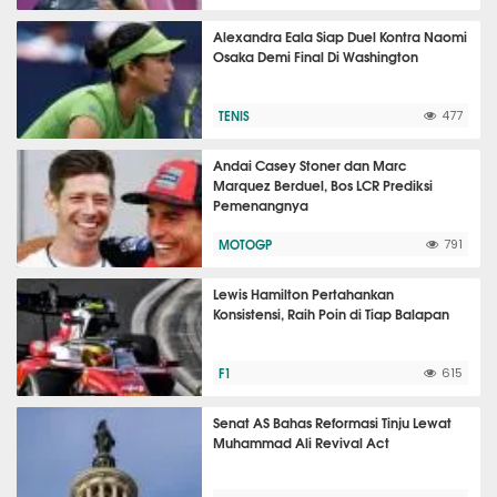
Alexandra Eala Siap Duel Kontra Naomi
Osaka Demi Final Di Washington
TENIS
477
Andai Casey Stoner dan Marc
Marquez Berduel, Bos LCR Prediksi
Pemenangnya
MOTOGP
791
Lewis Hamilton Pertahankan
Konsistensi, Raih Poin di Tiap Balapan
F1
615
Senat AS Bahas Reformasi Tinju Lewat
Muhammad Ali Revival Act