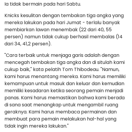
Ia tidak bermain pada hari Sabtu.
Knicks kesulitan dengan tembakan tiga angka yang
mereka lakukan pada hari Jumat - terlalu banyak
membiarkan lawan menembak (22 dari 40, 55
persen) namun tidak cukup berhasil membalas (14
dari 34, 41,2 persen).
"Cara terbaik untuk menjaga garis adalah dengan
mencegah tembakan tiga angka dan di situlah kami
cukup baik," kata pelatih Tom Thibodeau. "Namun,
kami harus menantang mereka. Kami harus memiliki
kemampuan untuk masuk dan keluar dan kemudian
memiliki kesadaran ketika seorang pemain menjadi
panas. Kami harus memastikan bahwa kami berada
di sana saat menangkap untuk mengambil ruang
geraknya. Kami harus membaca permainan dan
membuat para pemain melakukan hal-hal yang
tidak ingin mereka lakukan."