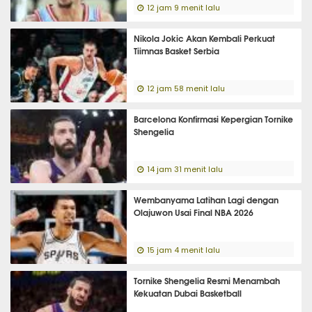
12 jam 9 menit lalu
Nikola Jokic Akan Kembali Perkuat
Tiimnas Basket Serbia
12 jam 58 menit lalu
Barcelona Konfirmasi Kepergian Tornike
Shengelia
14 jam 31 menit lalu
Wembanyama Latihan Lagi dengan
Olajuwon Usai Final NBA 2026
15 jam 4 menit lalu
Tornike Shengelia Resmi Menambah
Kekuatan Dubai Basketball