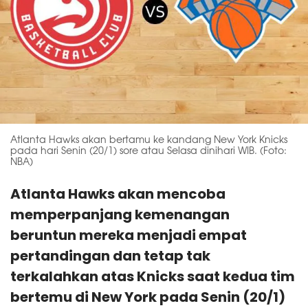
Atlanta Hawks akan bertamu ke kandang New York Knicks
pada hari Senin (20/1) sore atau Selasa dinihari WIB. (Foto:
NBA)
Atlanta Hawks akan mencoba
memperpanjang kemenangan
beruntun mereka menjadi empat
pertandingan dan tetap tak
terkalahkan atas Knicks saat kedua tim
bertemu di New York pada Senin (20/1)