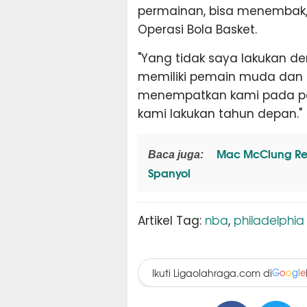
permainan, bisa menembak, d
Operasi Bola Basket.
"Yang tidak saya lakukan 
memiliki pemain muda dan a
menempatkan kami pada posi
kami lakukan tahun depan."
Mac McClung Resm
Baca juga:
Spanyol
nba
philadelphia
Artikel Tag:
,
Ikuti Ligaolahraga.com di
G
o
o
g
l
e