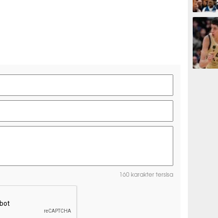
BASKET
BASKET
160 karakter tersisa