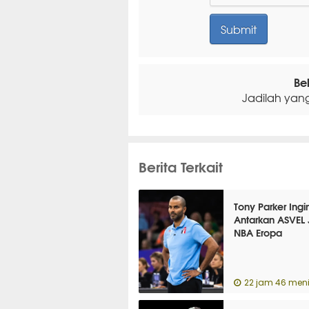
Be
Jadilah yan
Berita Terkait
Tony Parker Ingi
Antarkan ASVEL 
NBA Eropa
22 jam 46 menit