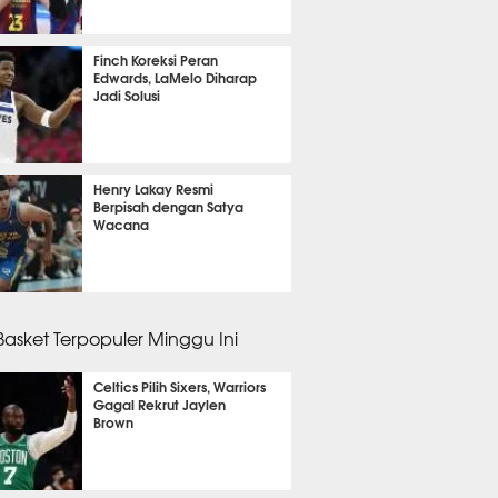
 10 menit lalu
Finch Koreksi Peran
Edwards, LaMelo Diharap
Jadi Solusi
m 4 menit lalu
Henry Lakay Resmi
Berpisah dengan Satya
Wacana
m 40 menit lalu
 Basket Terpopuler Minggu Ini
Celtics Pilih Sixers, Warriors
Gagal Rekrut Jaylen
Brown