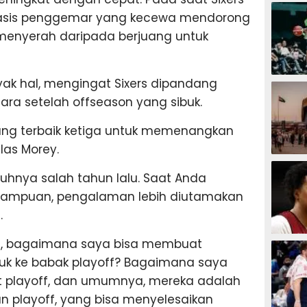
BASKET
, basis penggemar yang kecewa mendorong
menyerah daripada berjuang untuk
yak hal, mengingat Sixers dipandang
BASKET
ara setelah offseason yang sibuk.
ng terbaik ketiga untuk memenangkan
elas Morey.
BASKET
uhnya salah tahun lalu. Saat Anda
ampuan, pengalaman lebih diutamakan
.
BASKET
lah, bagaimana saya bisa membuat
uk ke babak playoff? Bagaimana saya
at playoff, dan umumnya, mereka adalah
playoff, yang bisa menyelesaikan