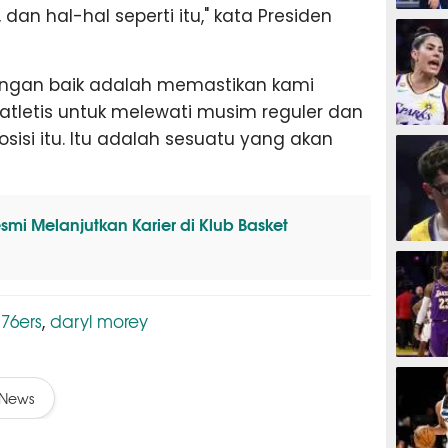
an hal-hal seperti itu," kata Presiden
BASKET
dengan baik adalah memastikan kami
tletis untuk melewati musim reguler dan
BASKET
si itu. Itu adalah sesuatu yang akan
i Melanjutkan Karier di Klub Basket
BASKET
 76ers
daryl morey
,
BASKET
News