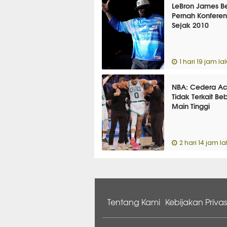
LeBron James B
Pernah Konferens
Sejak 2010
1 hari 19 jam la
NBA: Cedera Ach
Tidak Terkait Be
Main Tinggi
2 hari 14 jam la
Tentang Kami
Kebijakan Privas