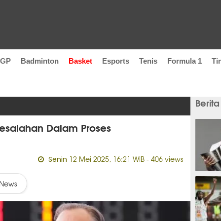
oGP
Badminton
Basket
Esports
Tenis
Formula 1
Ti
Berita
 Kesalahan Dalam Proses
12 Mei 2025, 16:21 WIB
- 406 views
Senin
7 jam
News