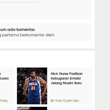
lum ada komentar.
g pertama berkomentar disini
n
Nick Nurse Pastikan
Juara
Kebugaran Embiid
Jelang Musim Baru
 lalu
1 hari 12 jam lalu