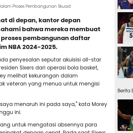
n dalam Proses Pembangunan Skuad
9 jam
hat di depan, kantor depan
emahami bahwa mereka membuat
 proses pembangunan daftar
im NBA 2024-2025.
13 ja
a penyesalan seputar akuisisi all-star
esiden Sixers dari operasi bola basket,
orey melihat kekurangan dalam
13 ja
k veteran yang menua untuk mengisi
Berita
n saya menaruh ini pada saya," kata Morey
nggu ini.
juang untuk mengatasi absennya para
eningkat dengan cepat. Pada saat Sixers