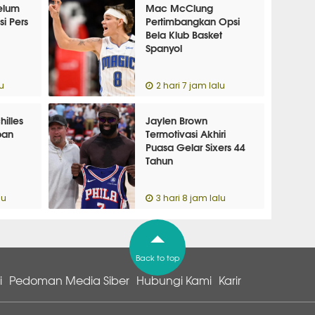
elum
Mac McClung
i Pers
Pertimbangkan Opsi
Bela Klub Basket
Spanyol
lu
2 hari 7 jam lalu
illes
Jaylen Brown
ban
Termotivasi Akhiri
Puasa Gelar Sixers 44
Tahun
lu
3 hari 8 jam lalu
Back to top
i
Pedoman Media Siber
Hubungi Kami
Karir