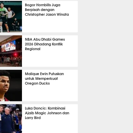
1051
Bogor Hornbills Juga
Berpisah dengan
Christopher Jason Winata
796
NBA Abu Dhabi Games
2026 Dihadang Konflik
Regional
449
Malique Ewin Putuskan
untuk Memperkuat
Oregon Ducks
427
Luka Doncic: Kombinasi
Ajaib Magic Johnson dan
Larry Bird