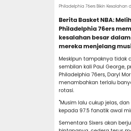
Philadelphia 76ers Bikin Kesalaha
Berita Basket NBA: Meli
Philadelphia 76ers m
kesalahan besar dalam
mereka menjelang mus
Meskipun tampaknya tidak ad
sembilan kali Paul George, pr
Philadelphia 76ers, Daryl M
menambahkan terlalu banya
rotasi.
"Musim lalu cukup jelas, da
kepada 97.5 fanatik awal mi
Sementara Sixers akan ber
bintangnya, cedera terus m