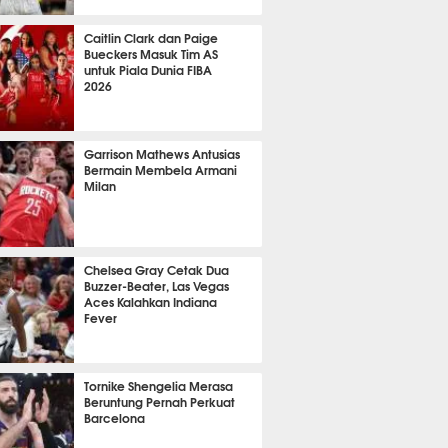
 8 menit lalu
Caitlin Clark dan Paige
Bueckers Masuk Tim AS
untuk Piala Dunia FIBA
2026
 31 menit lalu
Garrison Mathews Antusias
Bermain Membela Armani
Milan
 44 menit lalu
Chelsea Gray Cetak Dua
Buzzer-Beater, Las Vegas
Aces Kalahkan Indiana
Fever
 52 menit lalu
Tornike Shengelia Merasa
Beruntung Pernah Perkuat
Barcelona