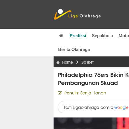
Prediksi
Sepakbola
Mot
Berita Olahraga
Home
Basket
Philadelphia 76ers Bikin
Pembangunan Skuad
Senja Hanan
Penulis:
Ikuti Ligaolahraga.com di
G
o
o
g
l
e