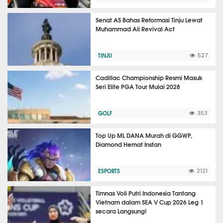
Senat AS Bahas Reformasi Tinju Lewat
Muhammad Ali Revival Act
TINJU
527
Cadillac Championship Resmi Masuk
Seri Elite PGA Tour Mulai 2028
GOLF
353
Top Up ML DANA Murah di GGWP,
Diamond Hemat Instan
ESPORTS
2121
Timnas Voli Putri Indonesia Tantang
Vietnam dalam SEA V Cup 2026 Leg 1
secara Langsung!