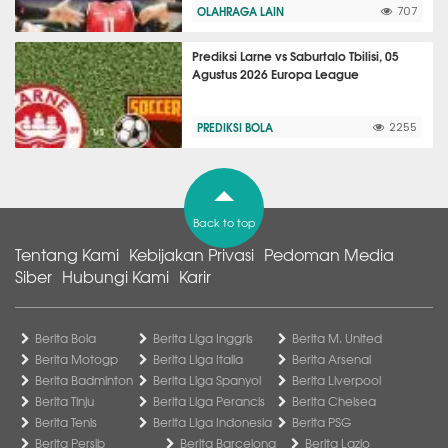
OLAHRAGA LAIN
707
Prediksi Larne vs Saburtalo Tbilisi, 05
Agustus 2026 Europa League
PREDIKSI BOLA
2255
Back to top
Tentang Kami
Kebijakan Privasi
Pedoman Media
Siber
Hubungi Kami
Karir
Berita Bola
Berita Liga Inggris
Berita M. United
Berita Motogp
Berita Liga Italia
Berita Arsenal
Berita Badminton
Berita Liga Spanyol
Berita Liverpool
Berita Tinju
Berita Liga Perancis
Berita Chelsea
Berita Tenis
Berita Liga Indonesia
Berita PSG
Berita Persib
Berita Barcelona
Berita Lazio