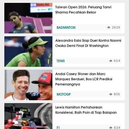
Taiwan Open 2026: Peluang Tanvi
Sharma Pecahkan Rekor
BADMINTON
2629
Alexandra Eala Siap Duel Kontra Naomi
Osaka Demi Final Di Washington
TENIS
504
Andai Casey Stoner dan Marc
Marquez Berduel, Bos LCR Prediksi
Pemenangnya
MOTOGP
805
Lewis Hamilton Pertahankan
Konsistensi, Raih Poin di Tiap Balapan
F1
634