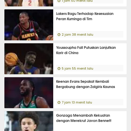
1 jam 50 menit lalu
Lakers Ragu Terhadap Kesesuaian
Peran Kuminga di Tim
2 jam 38 menit lalu
Youssoupha Fall Putuskan Lanjutkan
Karir di China
5 jam 55 menit lalu
Keenan Evans Sepakat Kembali
Bergabung dengan Zalgiris Kaunas
7 jam 13 menit lalu
Gonzaga Menambah Kekuatan
dengan Merekrut Javon Bennett