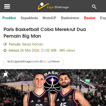
Prediksi
Sepakbola
MotoGP
Badminton
Basket
Esp
Home
Basket
Paris Basketball Coba Merekrut Dua
Pemain Big Man
Senja Hanan
Penulis:
26 Mei 2026, 21:05 WIB
- 485 views
Selasa
Ikuti Ligaolahraga.com di
News
G
o
o
g
l
e