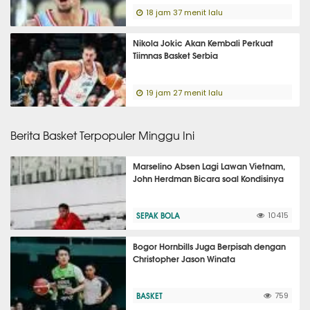
18 jam 37 menit lalu
Nikola Jokic Akan Kembali Perkuat
Tiimnas Basket Serbia
19 jam 27 menit lalu
Berita Basket Terpopuler Minggu Ini
Marselino Absen Lagi Lawan Vietnam,
John Herdman Bicara soal Kondisinya
SEPAK BOLA
10415
Bogor Hornbills Juga Berpisah dengan
Christopher Jason Winata
BASKET
759