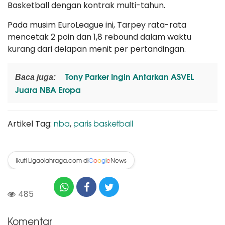
Basketball dengan kontrak multi-tahun.
Pada musim EuroLeague ini, Tarpey rata-rata
mencetak 2 poin dan 1,8 rebound dalam waktu
kurang dari delapan menit per pertandingan.
Tony Parker Ingin Antarkan ASVEL
Baca juga:
Juara NBA Eropa
nba
paris basketball
Artikel Tag:
,
Ikuti Ligaolahraga.com di
News
G
o
o
g
l
e
485
Komentar