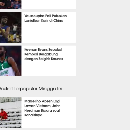
 57 menit lalu
Youssoupha Fall Putuskan
Lanjutkan Karir di China
14 menit lalu
Keenan Evans Sepakat
Kembali Bergabung
dengan Zalgiris Kaunas
 32 menit lalu
 Basket Terpopuler Minggu Ini
Marselino Absen Lagi
Lawan Vietnam, John
Herdman Bicara soal
Kondisinya