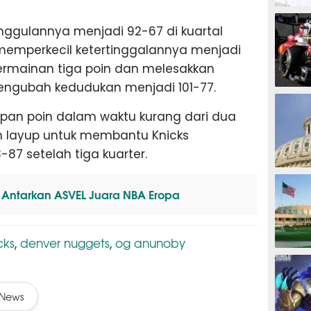
MOTOG
ggulannya menjadi 92-67 di kuartal
 memperkecil ketertinggalannya menjadi
ermainan tiga poin dan melesakkan
ngubah kedudukan menjadi 101-77.
F1
an poin dalam waktu kurang dari dua
 layup untuk membantu Knicks
7 setelah tiga kuarter.
TINJU
n Antarkan ASVEL Juara NBA Eropa
cks
denver nuggets
og anunoby
,
,
GOLF
News