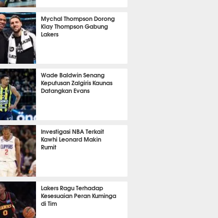
12 menit lalu
Mychal Thompson Dorong
Klay Thompson Gabung
Lakers
27 menit lalu
Wade Baldwin Senang
Keputusan Zalgiris Kaunas
Datangkan Evans
 13 menit lalu
Investigasi NBA Terkait
Kawhi Leonard Makin
Rumit
 9 menit lalu
Lakers Ragu Terhadap
Kesesuaian Peran Kuminga
di Tim