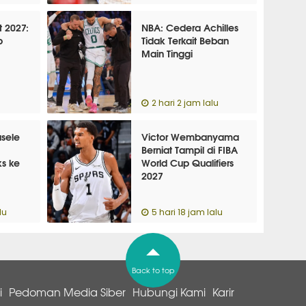
t 2027:
NBA: Cedera Achilles
p
Tidak Terkait Beban
Main Tinggi
2 hari 2 jam lalu
sele
Victor Wembanyama
Berniat Tampil di FIBA
ks ke
World Cup Qualifiers
2027
lu
5 hari 18 jam lalu
Back to top
i
Pedoman Media Siber
Hubungi Kami
Karir