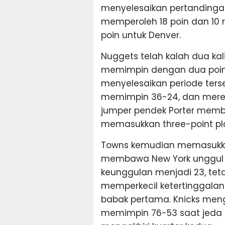
menyelesaikan pertandingan 
memperoleh 18 poin dan 10 
poin untuk Denver.
Nuggets telah kalah dua kali
memimpin dengan dua poin d
menyelesaikan periode ters
memimpin 36-24, dan merek
jumper pendek Porter memb
memasukkan three-point play
Towns kemudian memasukkan
membawa New York unggul 
keunggulan menjadi 23, tet
memperkecil ketertinggalan
babak pertama. Knicks meng
memimpin 76-53 saat jeda s