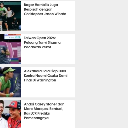
OLA
10682
Bogor Hornbills Juga
Berpisah dengan
Christopher Jason Winata
763
Taiwan Open 2026:
Peluang Tanvi Sharma
Pecahkan Rekor
TON
2732
Alexandra Eala Siap Duel
Kontra Naomi Osaka Demi
Final Di Washington
504
Andai Casey Stoner dan
Marc Marquez Berduel,
Bos LCR Prediksi
Pemenangnya