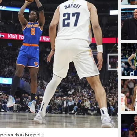
1 jam 
1 jam 
2 jam
3 jam
ghancurkan Nuggets