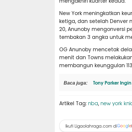
mengakhiri kuarter kedua.
New York meningkatkan keun
ketiga, dan setelah Denver
20, Anunoby mengonversi p
tembakan 3 angka untuk me
OG Anunoby mencetak delap
menit dan Towns melakukan
membangun keunggulan 113-8
Tony Parker Ingi
Baca juga:
nba
new york kni
Artikel Tag:
,
Ikuti Ligaolahraga.com di
G
o
o
g
l
e