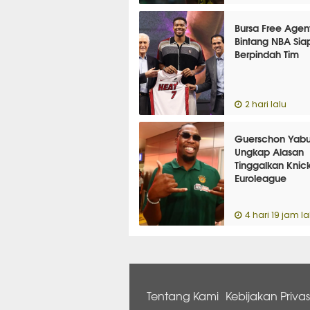
Bursa Free Agen
Bintang NBA Sia
Berpindah Tim
2 hari lalu
Guerschon Yabu
Ungkap Alasan
Tinggalkan Knic
Euroleague
4 hari 19 jam la
Tentang Kami
Kebijakan Privas