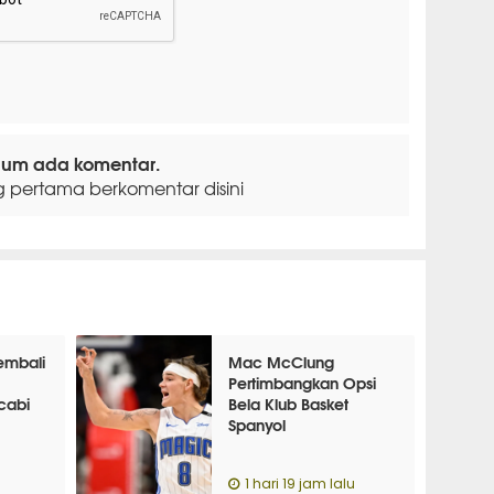
lum ada komentar.
g pertama berkomentar disini
embali
Mac McClung
Pertimbangkan Opsi
cabi
Bela Klub Basket
Spanyol
u
1 hari 19 jam lalu