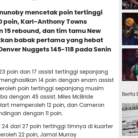
Anunoby mencetak poin tertinggi
3 jam
0 poin, Karl-Anthony Towns
n 15 rebound, dan tim tamu New
tkan babak pertama yang hebat
enver Nuggets 145-118 pada Senin
7 jam 
 poin dan 17 assist tertinggi sepanjang
s menghasilkan 14 poin dengan enam assist
8 jam
roleh poin tertinggi sepanjang musim
Berita
a dengan 45 assist. Miles McBride
Hart memperoleh 12 poin, dan Cameron
dingan dengan 11 poin.
4 dari 27 poin tertinggi timnya di kuarter
eroleh 22 poin, Jamal Murray