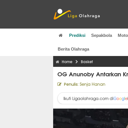
Prediksi
Sepakbola
Mot
Berita Olahraga
Home
Basket
OG Anunoby Antarkan K
Senja Hanan
Penulis:
Ikuti Ligaolahraga.com di
G
o
o
g
l
e