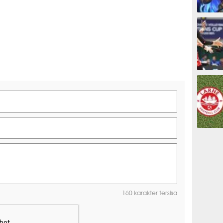
ESPORTS
OLAHRAG
PREDIKSI
160 karakter tersisa