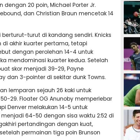
SEPAK B
dengan 20 poin, Michael Porter Jr.
rebound, dan Christian Braun mencetak 14
 berturut-turut di kandang sendiri. Knicks
BASKET
i akhir kuarter pertama, tetapi
ebut dengan perolehan 14-4 untuk
a mendominasi kuarter kedua. Setelah
uat skor menjadi 39-29, Payne
BADMIN
 dan 3-pointer di sekitar dunk Towns.
 lemparan sejauh 26 kaki untuk
50-29. Floater OG Anunoby memperlebar
api Denver melakukan 14-5 untuk
TENIS
 menjadi 64-50 dengan sisa waktu 2:52 di
akhiri pertandingan dengan kuat,
etelah permainan tiga poin Brunson