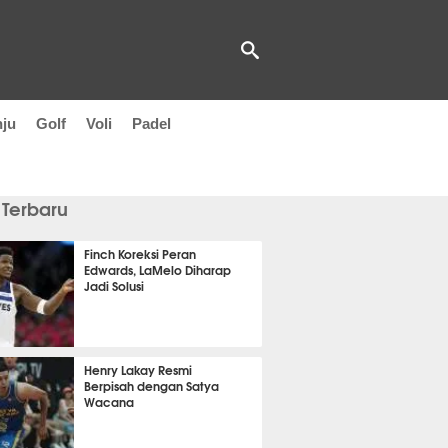
nju
Golf
Voli
Padel
 Terbaru
Finch Koreksi Peran
Edwards, LaMelo Diharap
Jadi Solusi
it 57 detik lalu
Henry Lakay Resmi
Berpisah dengan Satya
Wacana