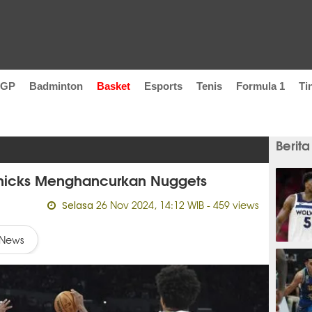
oGP
Badminton
Basket
Esports
Tenis
Formula 1
Ti
Berita
nicks Menghancurkan Nuggets
26 Nov 2024, 14:12 WIB
- 459 views
Selasa
News
36 men