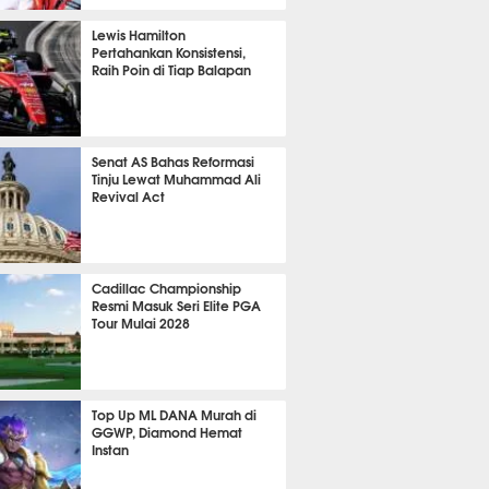
P
817
Lewis Hamilton
Pertahankan Konsistensi,
Raih Poin di Tiap Balapan
637
Senat AS Bahas Reformasi
Tinju Lewat Muhammad Ali
Revival Act
527
Cadillac Championship
Resmi Masuk Seri Elite PGA
Tour Mulai 2028
353
Top Up ML DANA Murah di
GGWP, Diamond Hemat
Instan