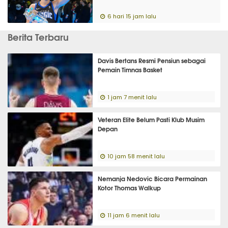
6 hari 15 jam lalu
Berita Terbaru
Davis Bertans Resmi Pensiun sebagai
Pemain Timnas Basket
1 jam 7 menit lalu
Veteran Elite Belum Pasti Klub Musim
Depan
10 jam 58 menit lalu
Nemanja Nedovic Bicara Permainan
Kotor Thomas Walkup
11 jam 6 menit lalu