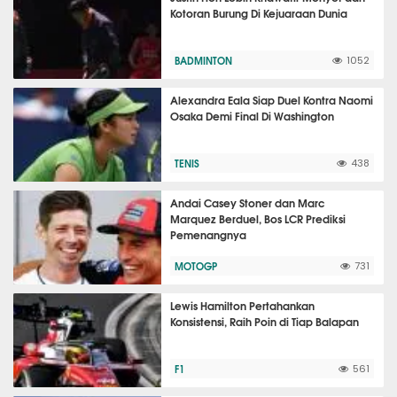
Kotoran Burung Di Kejuaraan Dunia
BADMINTON
1052
Alexandra Eala Siap Duel Kontra Naomi
Osaka Demi Final Di Washington
TENIS
438
Andai Casey Stoner dan Marc
Marquez Berduel, Bos LCR Prediksi
Pemenangnya
MOTOGP
731
Lewis Hamilton Pertahankan
Konsistensi, Raih Poin di Tiap Balapan
F1
561