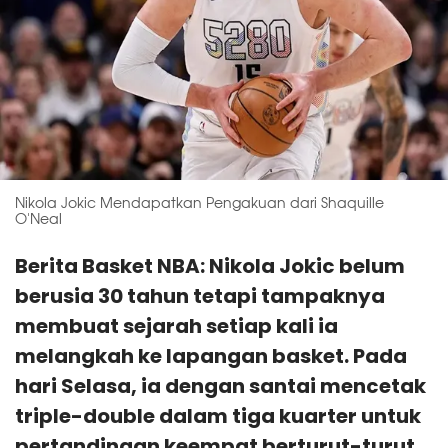
Nikola Jokic Mendapatkan Pengakuan dari Shaquille
O'Neal
Berita Basket NBA: Nikola Jokic belum
berusia 30 tahun tetapi tampaknya
membuat sejarah setiap kali ia
melangkah ke lapangan basket. Pada
hari Selasa, ia dengan santai mencetak
triple-double dalam tiga kuarter untuk
pertandingan keempat berturut-turut