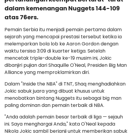
dalam kemenangan Nuggets 144-109
atas 76ers.
Pemain Serbia itu menjadi pemain pertama dalam
sejarah yang mencapai prestasi tersebut ketika ia
melemparkan bola lob ke Aaron Gordon dengan
waktu tersisa 3:09 di kuarter ketiga. Setelah
mencetak triple-double ke-19 musim ini, Jokic
dibanjiri pujian dari Shaquille O'Neal, Presiden Big Man
Alliance yang memproklamirkan diri.
Dalam "Inside the NBA" di TNT, Shaq menghadiahkan
Jokic sabuk juara yang dibuat khusus untuk
menobatkan bintang Nuggets itu sebagai big man
paling dominan dan pemain terbaik di NBA.
"Anda adalah pemain besar terbaik di liga — sejauh
ini. Saya menghargai Anda," kata O'Neal kepada
Nikola Jokic sambil berjanji untuk memberikan sabuk