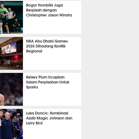
1041
Bogor Hornbills Juga
Berpisah dengan
Christopher Jason Winata
703
NBA Abu Dhabi Games
2026 Dihadang Konflik
Regional
437
Kelsey Plum Ucapkan
Salam Perpisahan Untuk
Sparks
394
Luka Doncic: Kombinasi
Ajaib Magic Johnson dan
Larry Bird