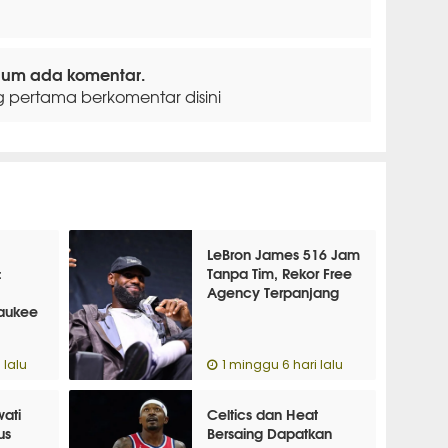
lum ada komentar.
g pertama berkomentar disini
LeBron James 516 Jam
:
Tanpa Tim, Rekor Free
Agency Terpanjang
waukee
 lalu
1 minggu 6 hari lalu
wati
Celtics dan Heat
us
Bersaing Dapatkan