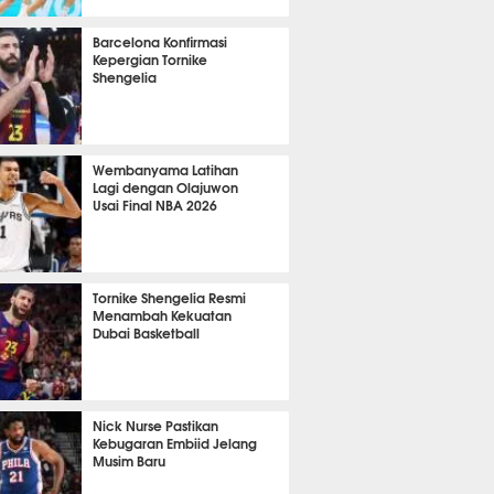
 45 menit lalu
Barcelona Konfirmasi
Kepergian Tornike
Shengelia
 17 menit lalu
Wembanyama Latihan
Lagi dengan Olajuwon
Usai Final NBA 2026
 50 menit lalu
Tornike Shengelia Resmi
Menambah Kekuatan
Dubai Basketball
 3 menit lalu
Nick Nurse Pastikan
Kebugaran Embiid Jelang
Musim Baru