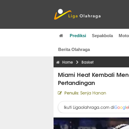
Prediksi
Sepakbola
Mot
Berita Olahraga
Home
Basket
Miami Heat Kembali Men
Pertandingan
Senja Hanan
Penulis:
Ikuti Ligaolahraga.com di
G
o
o
g
l
e