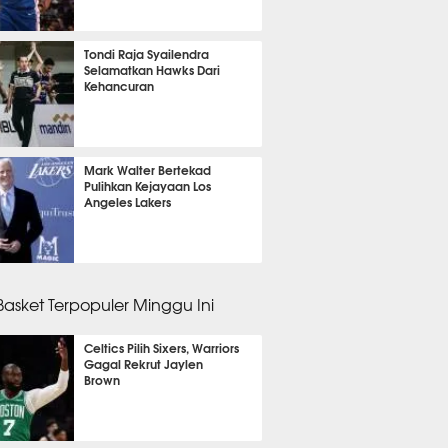
 38 menit lalu
Tondi Raja Syailendra
Selamatkan Hawks Dari
Kehancuran
 3 menit lalu
Mark Walter Bertekad
Pulihkan Kejayaan Los
Angeles Lakers
 50 menit lalu
 Basket Terpopuler Minggu Ini
Celtics Pilih Sixers, Warriors
Gagal Rekrut Jaylen
Brown