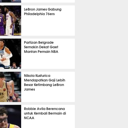
393
LeBron James Gabung
Philadelphia 76ers
386
Partizan Belgrade
Semakin Dekat Gaet
Mantan Pemain NBA
385
Nikola Kusturica
Mendapatkan Gaji Lebih
Besar Ketimbang LeBron
James
380
Robbie Avila Berencana
untuk Kembali Bermain di
NCAA