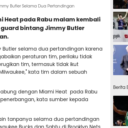
mmy Butler Selama Dua Pertandingan
7 jam
ami Heat pada Rabu malam kembali
guard bintang Jimmy Butler
an.
8 jam
 Butler selama dua pertandingan karena
abaikan peraturan tim, perilaku tidak
rugikan tim, termasuk tidak ikut
 Milwaukee," kata tim dalam sebuah
8 jam
Berita
rgabung dengan Miami Heat pada Rabu
 penerbangan, kata sumber kepada
ain tanpanya selama dua pertandingan
aukee Bucks dan Sabtu di Brooklyn Nets.