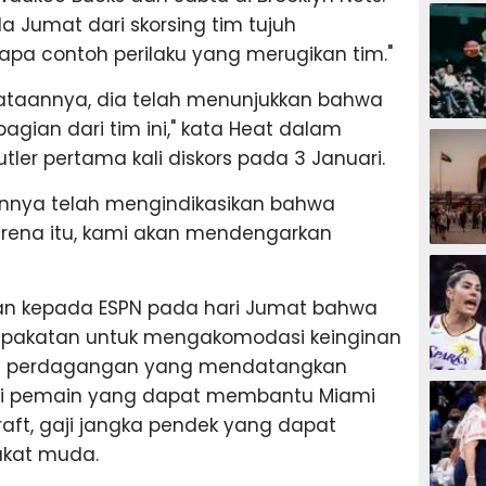
BASKET
a Jumat dari skorsing tim tujuh
apa contoh perilaku yang merugikan tim."
yataannya, dia telah menunjukkan bahwa
bagian dari tim ini," kata Heat dalam
BASKET
tler pertama kali diskors pada 3 Januari.
annya telah mengindikasikan bahwa
karena itu, kami akan mendengarkan
BASKET
 kepada ESPN pada hari Jumat bahwa
epakatan untuk mengakomodasi keinginan
ari perdagangan yang mendatangkan
BASKET
si pemain yang dapat membantu Miami
ft, gaji jangka pendek yang dapat
akat muda.