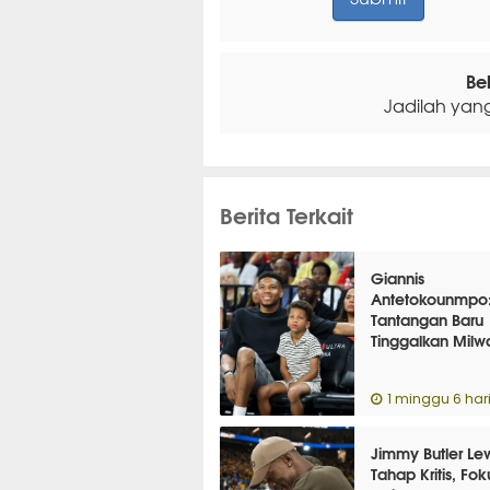
Be
Jadilah yan
Berita Terkait
Giannis
Antetokounmpo
Tantangan Baru
Tinggalkan Mil
1 minggu 6 hari
Jimmy Butler Le
Tahap Kritis, Fok