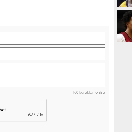
BASKET
BASKET
160 karakter tersisa