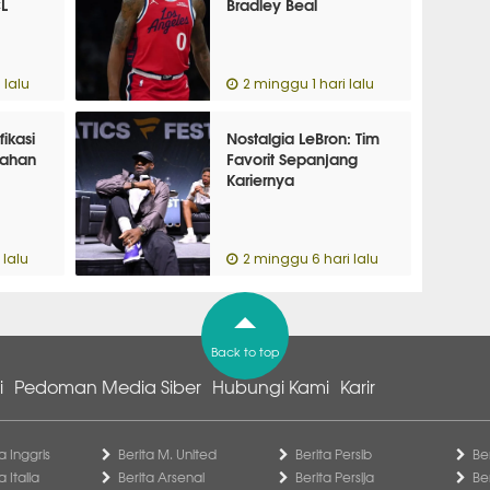
L
Bradley Beal
 lalu
2 minggu 1 hari lalu
ikasi
Nostalgia LeBron: Tim
gahan
Favorit Sepanjang
Kariernya
 lalu
2 minggu 6 hari lalu
Back to top
i
Pedoman Media Siber
Hubungi Kami
Karir
a Inggris
Berita M. United
Berita Persib
Be
a Italia
Berita Arsenal
Berita Persija
Be