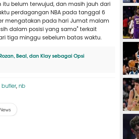
n itu belum terwujud, dan masih jauh dari
BASKET
aktu perdagangan NBA pada tanggal 6
utler mengatakan pada hari Jumat malam
sih dalam posisi yang sama" terkait
ri tiga minggu sebelum batas waktu.
BASKET
ozan, Beal, dan Klay sebagai Opsi
BASKET
 butler
nb
,
News
BASKET