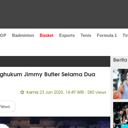
oGP
Badminton
Basket
Esports
Tenis
Formula 1
Ti
Berita
ghukum Jimmy Butler Selama Dua
23 Jan 2025, 14:49 WIB
- 580 views
Kamis
3 jam
News