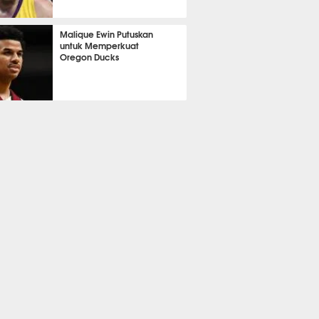
375
Malique Ewin Putuskan
untuk Memperkuat
Oregon Ducks
373