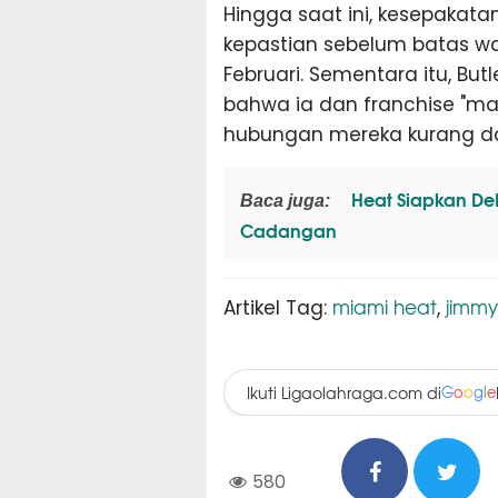
Hingga saat ini, kesepakata
kepastian sebelum batas w
Februari. Sementara itu, B
bahwa ia dan franchise "ma
hubungan mereka kurang da
Heat Siapkan DeR
Baca juga:
Cadangan
miami heat
jimmy
Artikel Tag:
,
Ikuti Ligaolahraga.com di
G
o
o
g
l
e
580