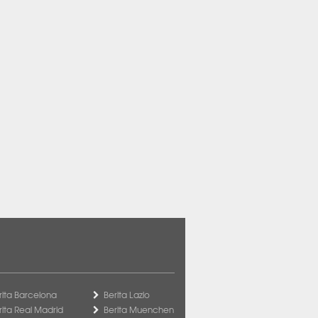
rita Barcelona
Berita Lazio
rita Real Madrid
Berita Muenchen