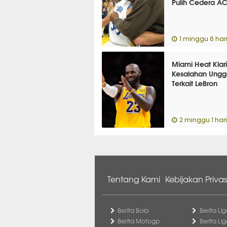
Pulih Cedera AC
1 minggu 6 hari
Miami Heat Klarif
Kesalahan Ung
Terkait LeBron
2 minggu 1 hari
Tentang Kami
Kebijakan Privas
Berita Bola
Berita Lig
Berita Motogp
Berita Lig