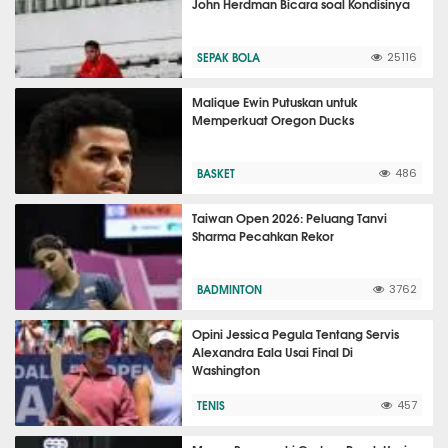
John Herdman Bicara soal Kondisinya
SEPAK BOLA
25116
Malique Ewin Putuskan untuk
Memperkuat Oregon Ducks
BASKET
486
Taiwan Open 2026: Peluang Tanvi
Sharma Pecahkan Rekor
BADMINTON
3762
Opini Jessica Pegula Tentang Servis
Alexandra Eala Usai Final Di
Washington
TENIS
457