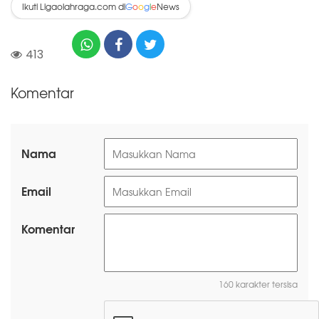
Ikuti Ligaolahraga.com di
News
G
o
o
g
l
e
413
Komentar
Nama
Email
Komentar
160 karakter tersisa