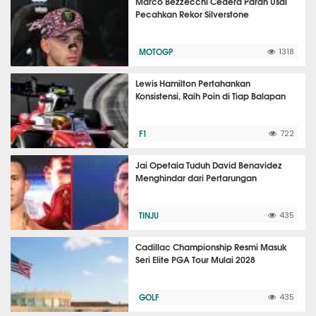
Marco Bezzecchi Cedera Parah Usai
Pecahkan Rekor Silverstone
MOTOGP
1318
Lewis Hamilton Pertahankan
Konsistensi, Raih Poin di Tiap Balapan
F1
722
Jai Opetaia Tuduh David Benavidez
Menghindar dari Pertarungan
TINJU
435
Cadillac Championship Resmi Masuk
Seri Elite PGA Tour Mulai 2028
GOLF
435