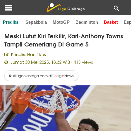
Prediksi
Sepakbola
MotoGP
Badminton
Basket
Esp
Home
Basket
Meski Lutut Kiri Terkilir, Karl-Anthony Towns
Tampil Cemerlang Di Game 5
Hanif Rusli
Penulis:
30 Mei 2025, 18:32 WIB
- 413 views
Jumat
Ikuti Ligaolahraga.com di
News
G
o
o
g
l
e