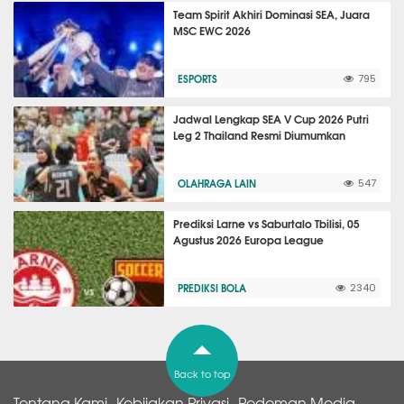
Team Spirit Akhiri Dominasi SEA, Juara
MSC EWC 2026
ESPORTS
795
Jadwal Lengkap SEA V Cup 2026 Putri
Leg 2 Thailand Resmi Diumumkan
OLAHRAGA LAIN
547
Prediksi Larne vs Saburtalo Tbilisi, 05
Agustus 2026 Europa League
PREDIKSI BOLA
2340
Back to top
Tentang Kami
Kebijakan Privasi
Pedoman Media