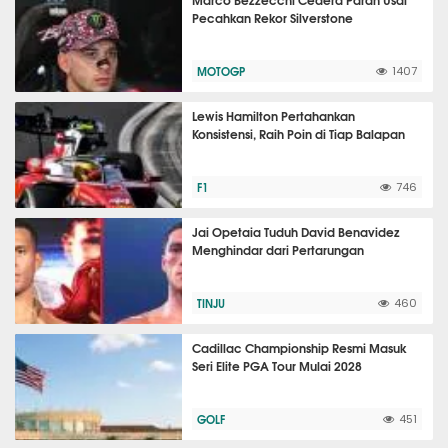
Pecahkan Rekor Silverstone
MOTOGP
1407
Lewis Hamilton Pertahankan
Konsistensi, Raih Poin di Tiap Balapan
F1
746
Jai Opetaia Tuduh David Benavidez
Menghindar dari Pertarungan
TINJU
460
Cadillac Championship Resmi Masuk
Seri Elite PGA Tour Mulai 2028
GOLF
451