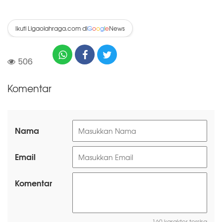
Ikuti Ligaolahraga.com di
News
G
o
o
g
l
e
506
Komentar
Nama
Email
Komentar
160 karakter tersisa