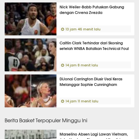
Nick Weiler-Babb Putuskan Gabung
dengan Crvena Zvezda
13 jam 46 menit lalu
Caitlin Clark Terhindar dari Skorsing
setelah WNBA Batalkan Technical Foul
14 jam 8 menit lalu
DiJonai Carrington Diusir Usai Keras
Melanggar Sophie Cunningham
14 jam 11 menit lalu
Berita Basket Terpopuler Minggu Ini
Marselino Absen Lagi Lawan Vietnam,