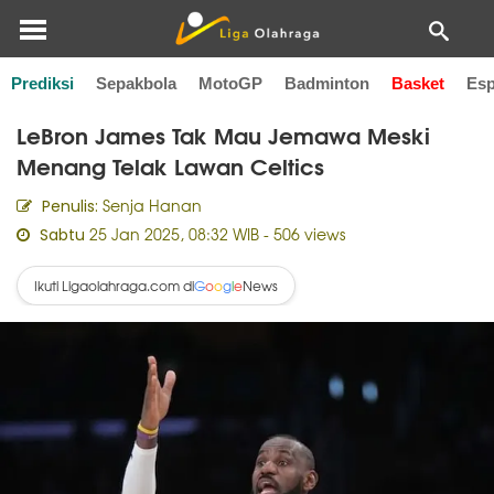
Prediksi
Sepakbola
MotoGP
Badminton
Basket
Esp
Home
Basket
LeBron James Tak Mau Jemawa Meski
Menang Telak Lawan Celtics
Senja Hanan
Penulis:
25 Jan 2025, 08:32 WIB
- 506 views
Sabtu
Ikuti Ligaolahraga.com di
News
G
o
o
g
l
e