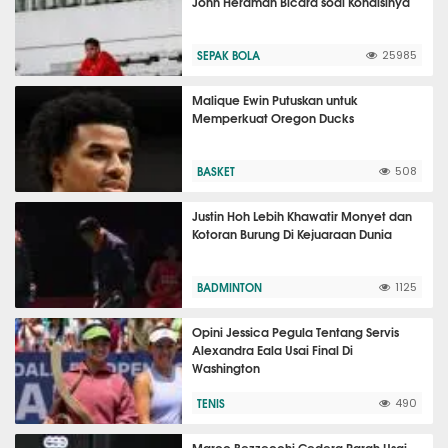
John Herdman Bicara soal Kondisinya
SEPAK BOLA
25985
Malique Ewin Putuskan untuk
Memperkuat Oregon Ducks
BASKET
508
Justin Hoh Lebih Khawatir Monyet dan
Kotoran Burung Di Kejuaraan Dunia
BADMINTON
1125
Opini Jessica Pegula Tentang Servis
Alexandra Eala Usai Final Di
Washington
TENIS
490
Marco Bezzecchi Cedera Parah Usai