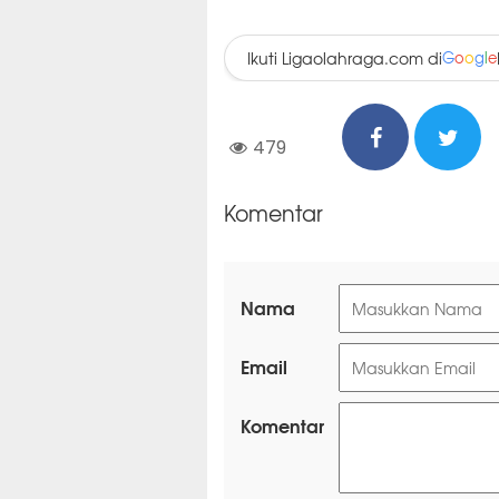
Ikuti Ligaolahraga.com di
G
o
o
g
l
e
479
Komentar
Nama
Email
Komentar