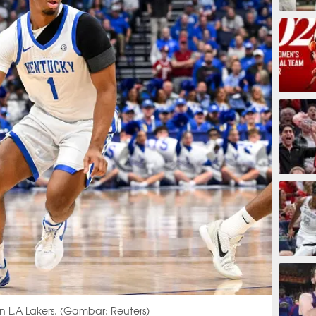
9 jam
9 jam
10 ja
10 ja
n L.A Lakers. (Gambar: Reuters)