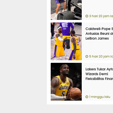
3 hari 20 jam la
Caldwell-Pope 
Antusias Reuni 
LeBron James
5 hari 20 jam l
Lakers Tukar Ayt
Wizards Demi
Fleksibilitas Fina
1 minggu lalu