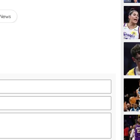
BASKET
News
BASKET
BASKET
BASKET