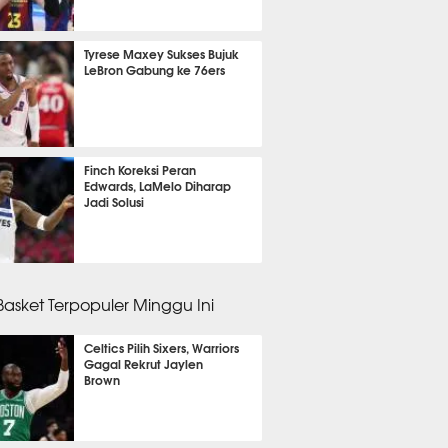
m 34 menit lalu
Tyrese Maxey Sukses Bujuk
LeBron Gabung ke 76ers
m 28 menit lalu
Finch Koreksi Peran
Edwards, LaMelo Diharap
Jadi Solusi
m 28 menit lalu
 Basket Terpopuler Minggu Ini
Celtics Pilih Sixers, Warriors
Gagal Rekrut Jaylen
Brown