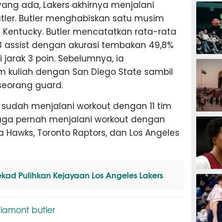
BASKET
ang ada, Lakers akhirnya menjalani
ler. Butler menghabiskan satu musim
s Kentucky. Butler mencatatkan rata-rata
4,3 assist dengan akurasi tembakan 49,8%
 jarak 3 poin. Sebelumnya, ia
BASKET
kuliah dengan San Diego State sambil
seorang guard.
ya sudah menjalani workout dengan 11 tim
BASKET
r juga pernah menjalani workout dengan
ta Hawks, Toronto Raptors, dan Los Angeles
ekad Pulihkan Kejayaan Los Angeles Lakers
BASKET
lamont butler
,