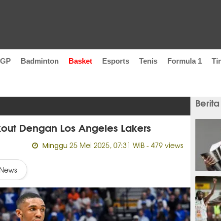
oGP
Badminton
Basket
Esports
Tenis
Formula 1
Ti
Berita
kout Dengan Los Angeles Lakers
25 Mei 2025, 07:31 WIB
- 479 views
Minggu
News
8 jam