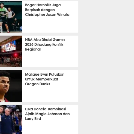
1051
Bogor Hornbills Juga
Berpisah dengan
Christopher Jason Winata
804
NBA Abu Dhabi Games
2026 Dihadang Konflik
Regional
449
Malique Ewin Putuskan
untuk Memperkuat
Oregon Ducks
431
Luka Doncic: Kombinasi
Ajaib Magic Johnson dan
Larry Bird