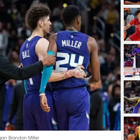
3 jam
3 jam
3 jam
4 jam
an Brandon Miller