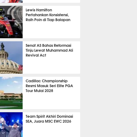
P
873
Lewis Hamilton
Pertahankan Konsistensi,
Raih Poin di Tiap Balapan
695
Senat AS Bahas Reformasi
Tinju Lewat Muhammad Ali
Revival Act
565
Cadillac Championship
Resmi Masuk Seri Elite PGA
Tour Mulai 2028
406
Team Spirit Akhiri Dominasi
SEA, Juara MSC EWC 2026