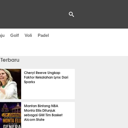
nju
Golf
Voli
Padel
 Terbaru
Cheryl Reeve Ungkap
Faktor Kekalahan Lynx Dari
Sparks
 38 menit lalu
Mantan Bintang NBA
Monta Ellis Ditunjuk
sebagai GM Tim Basket
Alcorn State