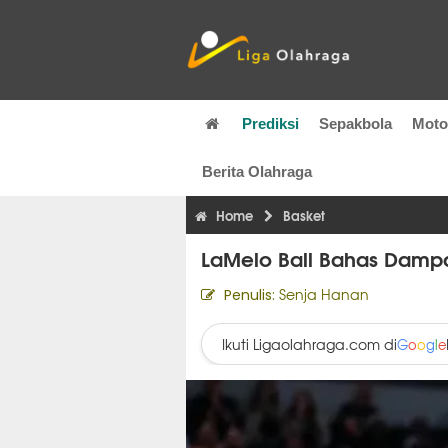
Prediksi
Sepakbola
Mot
Berita Olahraga
Home
Basket
LaMelo Ball Bahas Dampa
Senja Hanan
Penulis:
Ikuti Ligaolahraga.com di
G
o
o
g
l
e