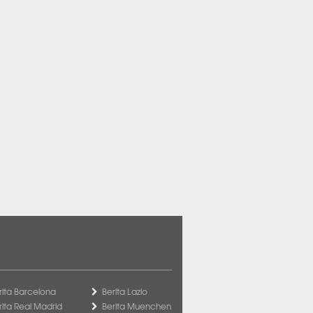
rita Barcelona
Berita Lazio
rita Real Madrid
Berita Muenchen