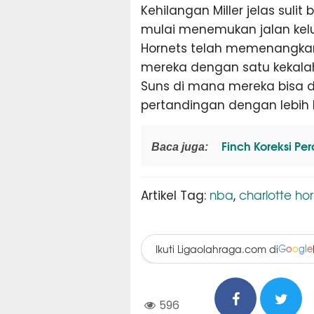
Kehilangan Miller jelas suli
mulai menemukan jalan kelu
Hornets telah memenangkan 
mereka dengan satu kekala
Suns di mana mereka bisa 
pertandingan dengan lebih b
Finch Koreksi Per
Baca juga:
nba
charlotte ho
Artikel Tag:
,
Ikuti Ligaolahraga.com di
G
o
o
g
l
e
596