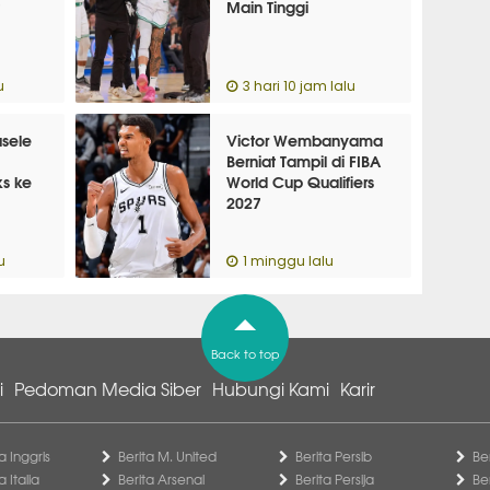
Main Tinggi
u
3 hari 10 jam lalu
sele
Victor Wembanyama
Berniat Tampil di FIBA
ks ke
World Cup Qualifiers
2027
u
1 minggu lalu
Back to top
i
Pedoman Media Siber
Hubungi Kami
Karir
a Inggris
Berita M. United
Berita Persib
Be
a Italia
Berita Arsenal
Berita Persija
Be