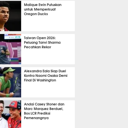
OLA
20856
Malique Ewin Putuskan
untuk Memperkuat
Oregon Ducks
466
Taiwan Open 2026:
Peluang Tanvi Sharma
Pecahkan Rekor
TON
3718
Alexandra Eala Siap Duel
Kontra Naomi Osaka Demi
Final Di Washington
543
Andai Casey Stoner dan
Marc Marquez Berduel,
Bos LCR Prediksi
Pemenangnya