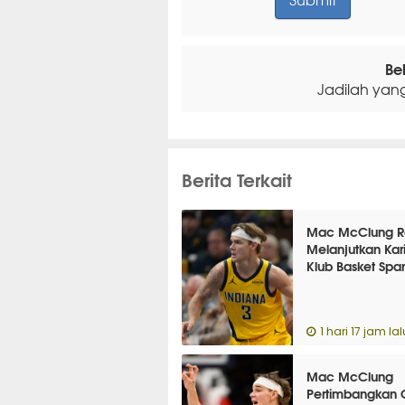
Be
Jadilah yan
Berita Terkait
Mac McClung R
Melanjutkan Kari
Klub Basket Spa
1 hari 17 jam lal
Mac McClung
Pertimbangkan 