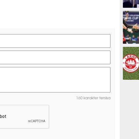
ESPORTS
OLAHRAG
PREDIKSI
160 karakter tersisa