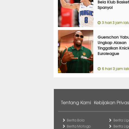
Bela Klub Basket
Spanyol
3 hari 3 jam lal
Guerschon Yabu
Ungkap Alasan
Tinggalkan Knic
Euroleague
6 hari 3 jam lal
Tentang Kami
Kebijakan Privas
Berita Bola
Berita Lig
Berita Motogp
Berita Lig