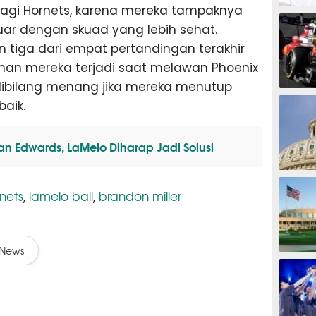
t bagi Hornets, karena mereka tampaknya
MOTOG
ar dengan skuad yang lebih sehat.
tiga dari empat pertandingan terakhir
han mereka terjadi saat melawan Phoenix
dibilang menang jika mereka menutup
F1
aik.
an Edwards, LaMelo Diharap Jadi Solusi
TINJU
rnets
lamelo ball
brandon miller
,
,
News
GOLF