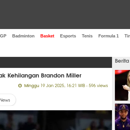
oGP
Badminton
Basket
Esports
Tenis
Formula 1
Ti
Berita
k Kehilangan Brandon Miller
19 Jan 2025, 16:21 WIB
- 596 views
Minggu
News
1 jam