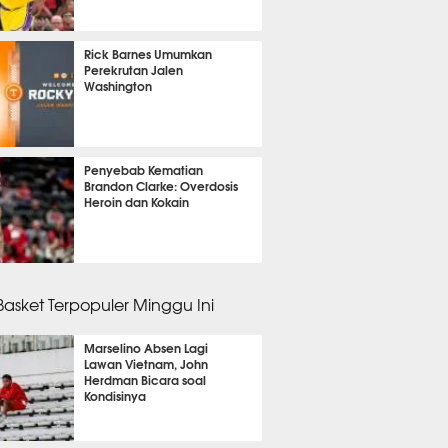
 4 menit lalu
Rick Barnes Umumkan
Perekrutan Jalen
Washington
 5 menit lalu
Penyebab Kematian
Brandon Clarke: Overdosis
Heroin dan Kokain
 16 menit lalu
 Basket Terpopuler Minggu Ini
Marselino Absen Lagi
Lawan Vietnam, John
Herdman Bicara soal
Kondisinya