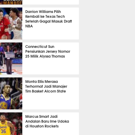
 10 menit lalu
Darrion Williams Pilih
Kembali ke Texas Tech
Setelah Gagal Masuk Draft
NBA
 13 menit lalu
Connecticut Sun
Pensiunkan Jersey Nomor
25 Milik Alyssa Thomas
 21 menit lalu
Monta Ellis Merasa
Terhormat Jadi Manajer
Tim Basket Alcorn State
 16 menit lalu
Marcus Smart Jadi
Andalan Baru Ime Udoka
di Houston Rockets