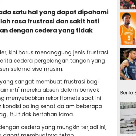
a ada satu hal yang dapat dipahami
5 jam
alah rasa frustrasi dan sakit hati
an dengan cedera yang tidak
5 jam
er, kini harus menanggung jenis frustrasi
erita cedera pergelangan tangan yang
sen selama sisa musim.
 yang sangat membuat frustrasi bagi
6 jam
ain inti" mereka absen dalam banyak
Berita
ng menyebabkan rekor Hornets saat ini
m kondisi paling sehat dalam beberapa
lagi, itu tidak bertahan lama.
i dengan cedera yang mungkin terjadi ini,
ang dapat membuatnya tetap