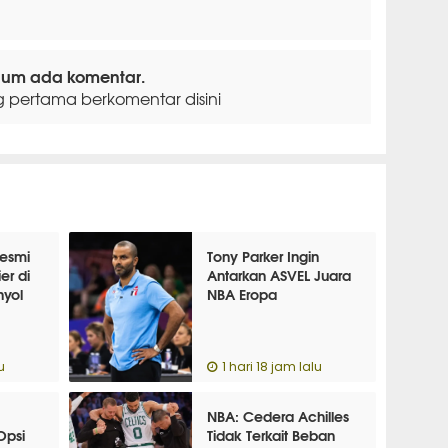
lum ada komentar.
g pertama berkomentar disini
esmi
Tony Parker Ingin
er di
Antarkan ASVEL Juara
nyol
NBA Eropa
u
1 hari 18 jam lalu
NBA: Cedera Achilles
Opsi
Tidak Terkait Beban