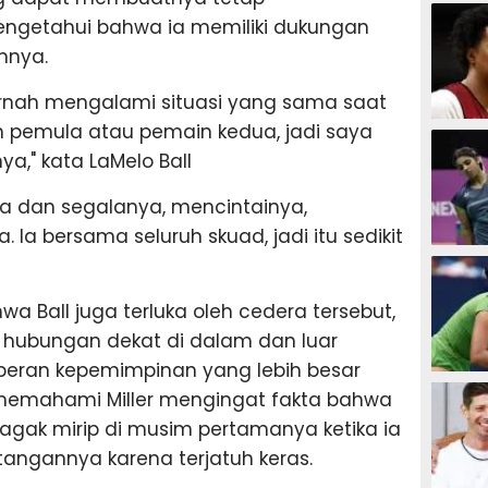
SEPAK B
engetahui bahwa ia memiliki dukungan
mnya.
ernah mengalami situasi yang sama saat
 pemula atau pemain kedua, jadi saya
BASKET
," kata LaMelo Ball
 dan segalanya, mencintainya,
a bersama seluruh skuad, jadi itu sedikit
BADMIN
hwa Ball juga terluka oleh cedera tersebut,
ki hubungan dekat di dalam dan luar
 peran kepemimpinan yang lebih besar
TENIS
 memahami Miller mengingat fakta bahwa
gak mirip di musim pertamanya ketika ia
ngannya karena terjatuh keras.