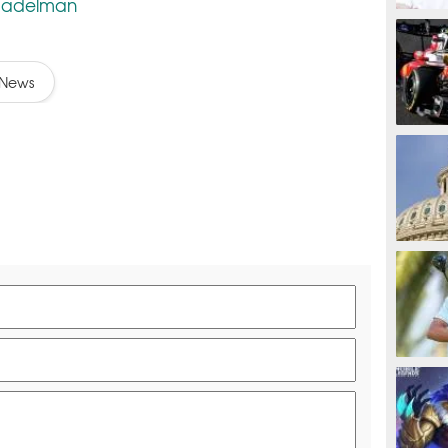
 adelman
MOTOG
News
F1
TINJU
GOLF