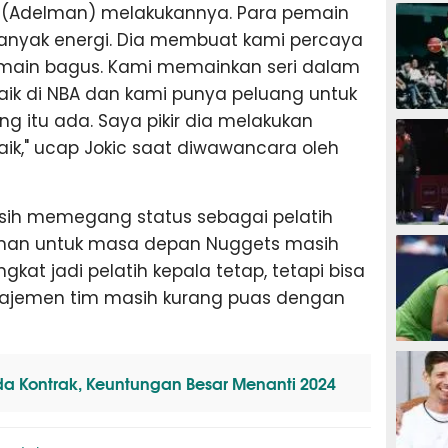
SEPAK B
ia (Adelman) melakukannya. Para pemain
 banyak energi. Dia membuat kami percaya
main bagus. Kami memainkan seri dalam
aik di NBA dan kami punya peluang untuk
ang itu ada. Saya pikir dia melakukan
BASKET
ik," ucap Jokic saat diwawancara oleh
asih memegang status sebagai pelatih
BADMIN
delman untuk masa depan Nuggets masih
ngkat jadi pelatih kepala tetap, tetapi bisa
ajemen tim masih kurang puas dengan
TENIS
da Kontrak, Keuntungan Besar Menanti 2024