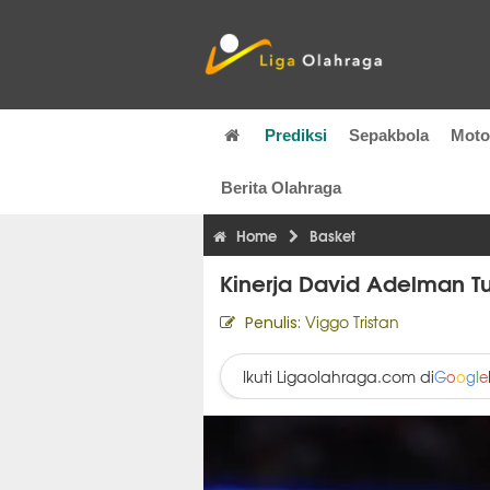
Prediksi
Sepakbola
Mot
Berita Olahraga
Home
Basket
Kinerja David Adelman Tua
Viggo Tristan
Penulis:
Ikuti Ligaolahraga.com di
G
o
o
g
l
e