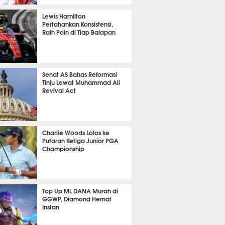
P
739
Lewis Hamilton
Pertahankan Konsistensi,
Raih Poin di Tiap Balapan
571
Senat AS Bahas Reformasi
Tinju Lewat Muhammad Ali
Revival Act
488
Charlie Woods Lolos ke
Putaran Ketiga Junior PGA
Championship
344
Top Up ML DANA Murah di
GGWP, Diamond Hemat
Instan