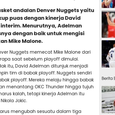
basket andalan Denver Nuggets yaitu
5 jam
kup puas dengan kinerja David
 interim. Menurutnya, Adelman
nya dengan baik untuk mengisi
an Mike Malone.
15 ja
nver Nuggets memecat Mike Malone dari
erapa saat sebelum playoff dimulai.
 itu, David Adelman ditunjuk menjadi
15 ja
pin tim di babak playoff. Nuggets sendiri
Berita
abak playoff. Mereka melaju hingga babak
 dan menantang OKC Thunder hingga tujuh
arus kalah, tetapi kinerja Adelman itu
ikola Jokic.
mi harus mengubah sesuatu dalam tiga