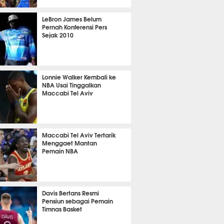
12 menit lalu
LeBron James Belum
Pernah Konferensi Pers
Sejak 2010
 48 menit lalu
Lonnie Walker Kembali ke
NBA Usai Tinggalkan
Maccabi Tel Aviv
11 menit lalu
Maccabi Tel Aviv Tertarik
Menggaet Mantan
Pemain NBA
 22 menit lalu
Davis Bertans Resmi
Pensiun sebagai Pemain
Timnas Basket