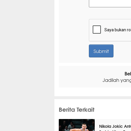
Be
Jadilah yan
Berita Terkait
Nikola Jokic An