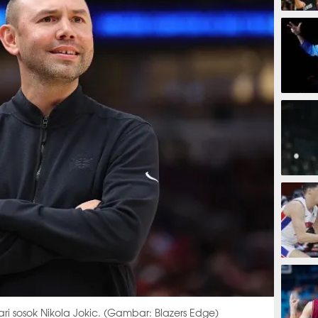
1 jam 
2 jam
3 jam 
4 jam
i sosok Nikola Jokic. (Gambar: Blazers Edge)