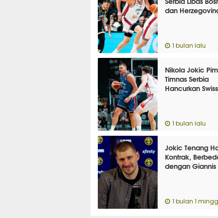
Serbia Libas Bos
dan Herzegovin
1 bulan lalu
Nikola Jokic Pim
Timnas Serbia
Hancurkan Swiss
1 bulan lalu
Jokic Tenang H
Kontrak, Berbed
dengan Giannis
1 bulan 1 mingg