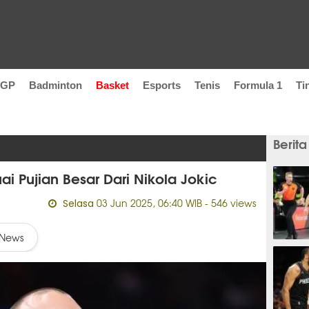
oGP
Badminton
Basket
Esports
Tenis
Formula 1
Ti
Berita
i Pujian Besar Dari Nikola Jokic
03 Jun 2025, 06:40 WIB
- 546 views
Selasa
News
49 men