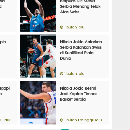
nia
Berpuas Diri Meski
a
Serbia Menang Telak
Atas Swiss
1 bulan lalu
pin
Nikola Jokic Antarkan
Serbia Kalahkan Swiss
di Kualifikasi Piala
Dunia
1 bulan lalu
adapi
Nikola Jokic Resmi
a
Jadi Kapten Timnas
Basket Serbia
u lalu
1 bulan 1 minggu lalu