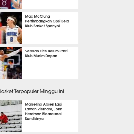
 45 menit lalu
Mac McClung
Pertimbangkan Opsi Bela
Klub Basket Spanyol
m 6 menit lalu
Veteran Elite Belum Pasti
Klub Musim Depan
m 36 menit lalu
 Basket Terpopuler Minggu Ini
Marselino Absen Lagi
Lawan Vietnam, John
Herdman Bicara soal
Kondisinya