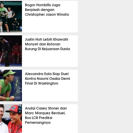
OLA
4798
Bogor Hornbills Juga
Berpisah dengan
Christopher Jason Winata
661
Justin Hoh Lebih Khawatir
Monyet dan Kotoran
Burung Di Kejuaraan Dunia
TON
1056
Alexandra Eala Siap Duel
Kontra Naomi Osaka Demi
Final Di Washington
445
Andai Casey Stoner dan
Marc Marquez Berduel,
Bos LCR Prediksi
Pemenangnya