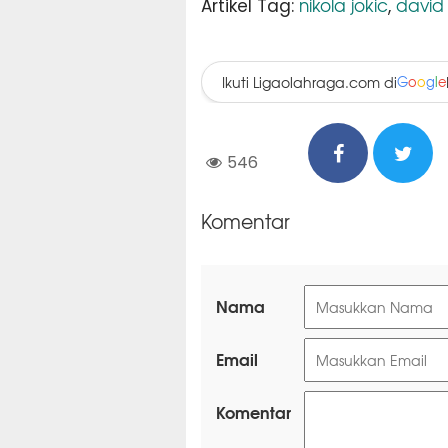
nikola jokic
david
Artikel Tag:
,
Ikuti Ligaolahraga.com di
G
o
o
g
l
e
546
Komentar
Nama
Email
Komentar