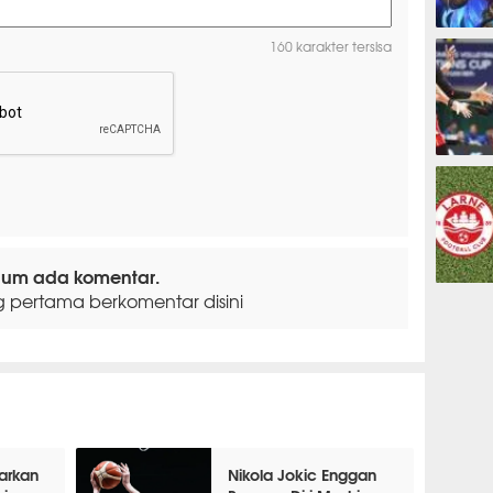
ESPORTS
160 karakter tersisa
OLAHRAG
lum ada komentar.
PREDIKSI
g pertama berkomentar disini
tarkan
Nikola Jokic Enggan