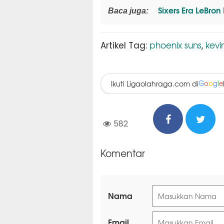
Sixers Era LeBron
Baca juga:
phoenix suns
kevi
Artikel Tag:
,
Ikuti Ligaolahraga.com di
G
o
o
g
l
e
582
Komentar
Nama
Email