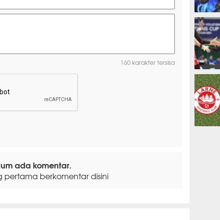
ESPORTS
160 karakter tersisa
OLAHRAG
PREDIKSI
lum ada komentar.
g pertama berkomentar disini