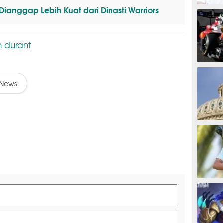
 Dianggap Lebih Kuat dari Dinasti Warriors
MOTOG
n durant
F1
News
TINJU
GOLF