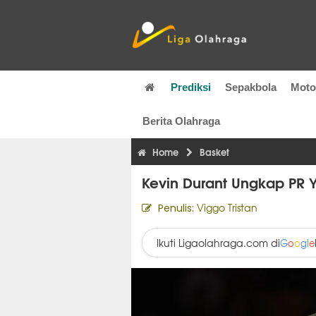
Prediksi
Sepakbola
Mot
Berita Olahraga
Home
Basket
Kevin Durant Ungkap PR 
Viggo Tristan
Penulis:
Ikuti Ligaolahraga.com di
G
o
o
g
l
e