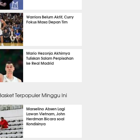
 18 menit lalu
Warriors Belum Aktif, Curry
Fokus Masa Depan Tim
 6 menit lalu
Mario Hezonja Akhirnya
Tuliskan Salam Perpisahan
ke Real Madrid
 32 menit lalu
 Basket Terpopuler Minggu Ini
Marselino Absen Lagi
Lawan Vietnam, John
Herdman Bicara soal
Kondisinya