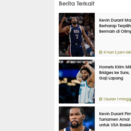
Berita Terkait
Kevin Durant Ma
Berharap Terpili
Bermain di Olim
4 hari 2 jam lal
Hornets Kirim Mi
Bridges ke Suns
Gaji Lapang
1 bulan 1 mingg
Kevin Durant Pi
Turnamen Amal 
untuk USA Baske