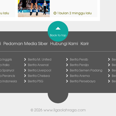
u lalu
1 bulan 2 minggu lalu
Back to top
i
Pedoman Media Siber
Hubungi Kami
Karir
a Inggris
Berita M. United
Berita Persib
Be
a Italia
Berita Arsenal
Berita Persija
Be
ga Spanyol
Berita Liverpool
Berita Semen Padang
Be
ga Perancis
Berita Chelsea
Berita Arema
Be
ga Indonesia
Berita PSG
Berita Persebaya
Be
© 2026
www.ligaolahraga.com