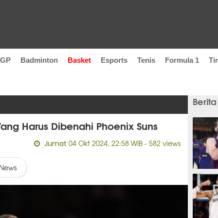
oGP
Badminton
Basket
Esports
Tenis
Formula 1
Ti
Berita
Yang Harus Dibenahi Phoenix Suns
04 Okt 2024, 22:58 WIB
- 582 views
Jumat
News
45 me