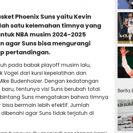
3 jam
asket Phoenix Suns yaitu Kevin
ah satu kelemahan timnya yang
 untuk NBA musim 2024-2025
in agar Suns bisa mengurangi
4 jam
ap pertandingan.
uh pada babak playoff musim lalu,
Vogel dari kursi kepelatihan dan
ike Budenholzer. Dengan kedatangan
4 jam
baru, tentunya visi Suns berubah total.
Berita
n bintang Suns mengatakan bahwa timnya
 bisa bermain lebih efektif. Jumlah
dibenahi agar Suns tidak terjatuh di