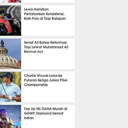
P
765
Lewis Hamilton
Pertahankan Konsistensi,
Raih Poin di Tiap Balapan
587
Senat AS Bahas Reformasi
Tinju Lewat Muhammad Ali
Revival Act
501
Charlie Woods Lolos ke
Putaran Ketiga Junior PGA
Championship
353
Top Up ML DANA Murah di
GGWP, Diamond Hemat
Instan