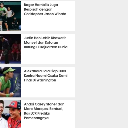
OLA
6132
Bogor Hornbills Juga
Berpisah dengan
Christopher Jason Winata
688
Justin Hoh Lebih Khawatir
Monyet dan Kotoran
Burung Di Kejuaraan Dunia
TON
1071
Alexandra Eala Siap Duel
Kontra Naomi Osaka Demi
Final Di Washington
454
Andai Casey Stoner dan
Marc Marquez Berduel,
Bos LCR Prediksi
Pemenangnya