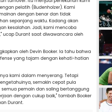
kan turnover. Itu menjadi penekanan kami
SEPAK B
ngan pelatih (Budenholzer). Kami
mainan dengan benar dan tidak
han sepanjang waktu. Kadang akan
an kesalahan. Jadi, kami mencoba
BASKET
 ucap Durant saat diwawancara oleh
kapkan oleh Devin Booker. Ia tahu bahwa
fense yang tajam dengan kehati-hatian
BADMIN
tnya kami dalam menyerang. Tetapi
engetahuinya, semakin cepat pula
TENIS
ra semua pemain dan saling bertanggung
rjaan dengan cukup baik," tambah Booker
an Durant.