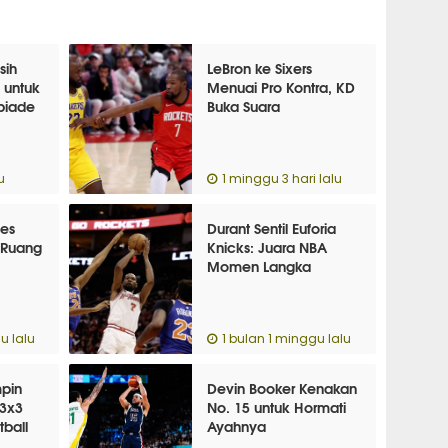
sih
LeBron ke Sixers
h untuk
Menuai Pro Kontra, KD
piade
Buka Suara
u
1 minggu 3 hari lalu
les
Durant Sentil Euforia
, Ruang
Knicks: Juara NBA
Momen Langka
u lalu
1 bulan 1 minggu lalu
mpin
Devin Booker Kenakan
3x3
No. 15 untuk Hormati
tball
Ayahnya