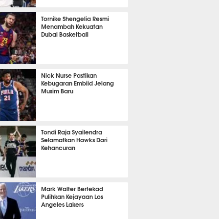
17 menit lalu
Tornike Shengelia Resmi
Menambah Kekuatan
Dubai Basketball
31 menit lalu
Nick Nurse Pastikan
Kebugaran Embiid Jelang
Musim Baru
 6 menit lalu
Tondi Raja Syailendra
Selamatkan Hawks Dari
Kehancuran
 30 menit lalu
Mark Walter Bertekad
Pulihkan Kejayaan Los
Angeles Lakers