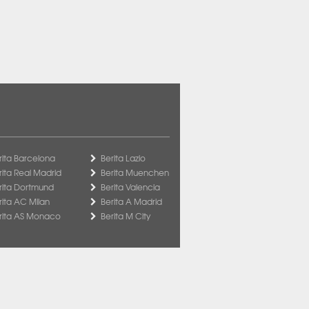
rita Barcelona
Berita Lazio
rita Real Madrid
Berita Muenchen
rita Dortmund
Berita Valencia
rita AC Milan
Berita A Madrid
rita AS Monaco
Berita M City