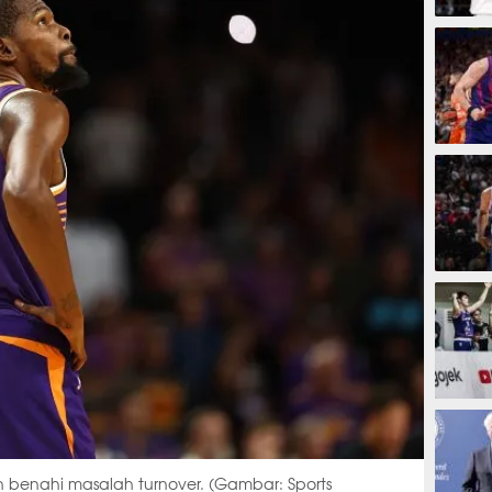
1 jam 
1 jam 
2 jam
2 jam
h benahi masalah turnover. (Gambar: Sports