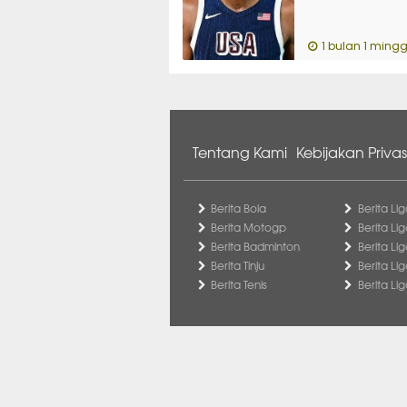
1 bulan 1 mingg
Tentang Kami
Kebijakan Privas
Berita Bola
Berita Lig
Berita Motogp
Berita Lig
Berita Badminton
Berita Li
Berita Tinju
Berita Li
Berita Tenis
Berita Li