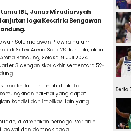
 Utama IBL, Junas Miradiarsyah
2 jam
lanjutan laga Kesatria Bengawan
Bandung.
gawan Solo melawan Prawira Harum
4 jam
 di Sritex Arena Solo, 28 Juni lalu, akan
 Arena Bandung, Selasa, 9 Juli 2024
uarter 3 dengan skor akhir sementara 52-
dung.
6 jam
rsama kedua tim telah dilakukan
Berita
 kemungkinan hal-hal yang dapat
an kondisi dan implikasi lain yang
udah, dikarenakan berbagai variable
isi jadwal dan dampak pada