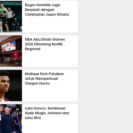
1050
Bogor Hornbills Juga
Berpisah dengan
Christopher Jason Winata
783
NBA Abu Dhabi Games
2026 Dihadang Konflik
Regional
448
Malique Ewin Putuskan
untuk Memperkuat
Oregon Ducks
418
Luka Doncic: Kombinasi
Ajaib Magic Johnson dan
Larry Bird