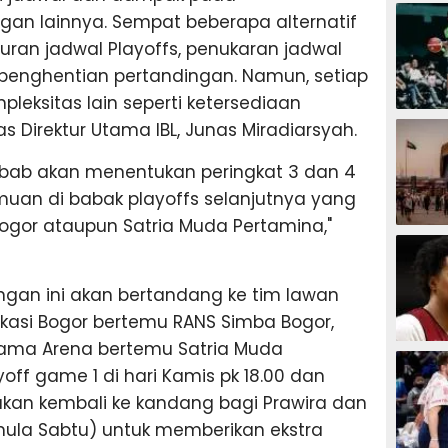
BASKET
an lainnya. Sempat beberapa alternatif
uran jadwal Playoffs, penukaran jadwal
penghentian pertandingan. Namun, setiap
leksitas lain seperti ketersediaan
BASKET
elas Direktur Utama IBL, Junas Miradiarsyah.
sebab akan menentukan peringkat 3 dan 4
uan di babak playoffs selanjutnya yang
gor ataupun Satria Muda Pertamina,"
BASKET
ingan ini akan bertandang ke tim lawan
kasi Bogor bertemu RANS Simba Bogor,
tama Arena bertemu Satria Muda
BASKET
off game 1 di hari Kamis pk 18.00 dan
 akan kembali ke kandang bagi Prawira dan
emula Sabtu) untuk memberikan ekstra