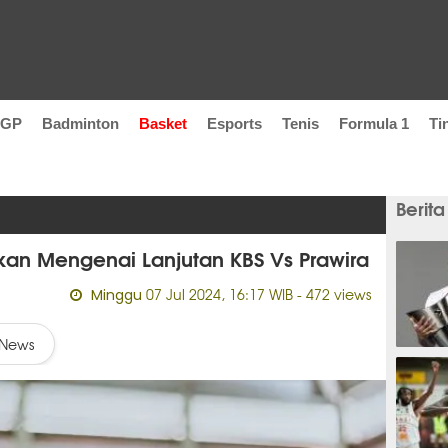
oGP
Badminton
Basket
Esports
Tenis
Formula 1
Ti
Berita
kan Mengenai Lanjutan KBS Vs Prawira
07 Jul 2024, 16:17 WIB
- 472 views
Minggu
News
43 men