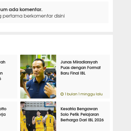
lum ada komentar.
g pertama berkomentar disini
yah
Junas Miradiarsyah
Puas dengan Format
an
Baru Final IBL
6
1 bulan 1 minggu lalu
tto
Kesatria Bengawan
rja
Solo Petik Pelajaran
Berharga Dari IBL 2026