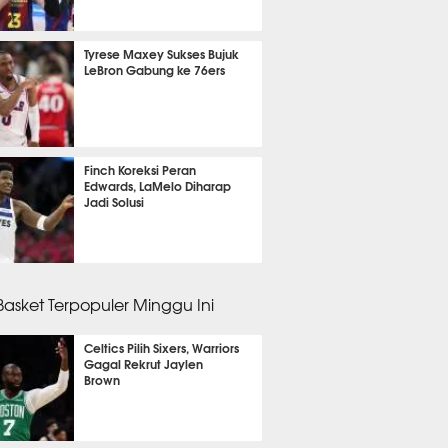
 45 menit lalu
Tyrese Maxey Sukses Bujuk
LeBron Gabung ke 76ers
 38 menit lalu
Finch Koreksi Peran
Edwards, LaMelo Diharap
Jadi Solusi
 39 menit lalu
 Basket Terpopuler Minggu Ini
Celtics Pilih Sixers, Warriors
Gagal Rekrut Jaylen
Brown