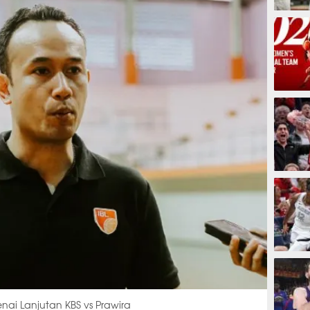
1 jam
2 jam
2 jam
2 jam
nai Lanjutan KBS vs Prawira