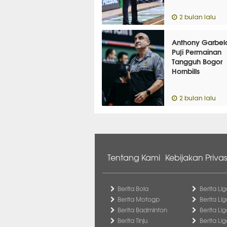
2 bulan lalu
Anthony Garbelo
Puji Permainan
Tangguh Bogor
Hornbills
2 bulan lalu
Tentang Kami
Kebijakan Privas
Berita Bola
Berita Lig
Berita Motogp
Berita Lig
Berita Badminton
Berita Li
Berita Tinju
Berita Li