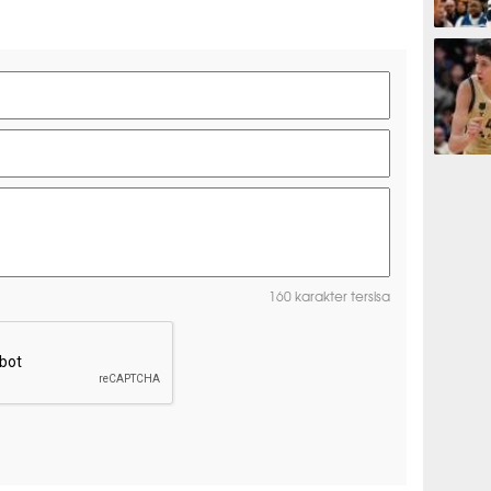
BASKET
BASKET
160 karakter tersisa