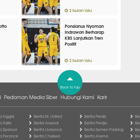
2 bulan lalu
tto
Ponsianus Nyoman
Indrawan Berharap
KBS Lanjutkan Tren
Positif
2 bulan lalu
Back to top
i
Pedoman Media Siber
Hubungi Kami
Karir
a Inggris
Berita M. United
Berita Persib
Be
a Italia
Berita Arsenal
Berita Persija
Be
ga Spanyol
Berita Liverpool
Berita Semen Padang
Be
ga Perancis
Berita Chelsea
Berita Arema
Be