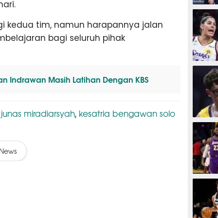
ari.
BASKET
gi kedua tim, namun harapannya jalan
mbelajaran bagi seluruh pihak
BASKET
n Indrawan Masih Latihan Dengan KBS
junas miradiarsyah
kesatria bengawan solo
,
,
BASKET
News
BASKET