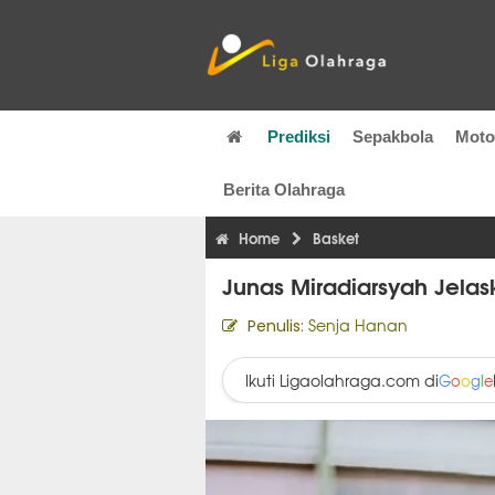
Prediksi
Sepakbola
Mot
Berita Olahraga
Home
Basket
Junas Miradiarsyah Jelas
Senja Hanan
Penulis:
Ikuti Ligaolahraga.com di
G
o
o
g
l
e