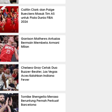
 43 menit lalu
Caitlin Clark dan Paige
Bueckers Masuk Tim AS
untuk Piala Dunia FIBA
2026
 6 menit lalu
Garrison Mathews Antusias
Bermain Membela Armani
Milan
 19 menit lalu
Chelsea Gray Cetak Dua
Buzzer-Beater, Las Vegas
Aces Kalahkan Indiana
Fever
 27 menit lalu
Tornike Shengelia Merasa
Beruntung Pernah Perkuat
Barcelona