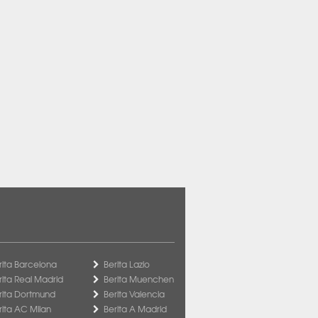
rita Barcelona
Berita Lazio
rita Real Madrid
Berita Muenchen
rita Dortmund
Berita Valencia
rita AC Milan
Berita A Madrid