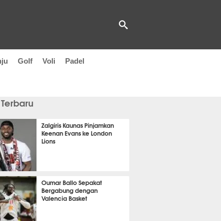
nju
Golf
Voli
Padel
 Terbaru
Zalgiris Kaunas Pinjamkan
Keenan Evans ke London
Lions
it 57 detik lalu
Oumar Ballo Sepakat
Bergabung dengan
Valencia Basket