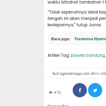
waktu istirahat tambahan 1 h
“Tidak sepenuhnya ideal ba
tengah ini akan menjadi pe
kedepannya," tutup Junas.
Ponsianus Nyoma
Baca juga:
prawira bandung
Artikel Tag:
Ikuti Ligaolahraga.com di
G
o
o
g
l
e
472