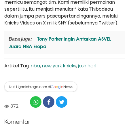
memicu semangat tim. Kami memiliki permainan
seperti itu, itu menjadi menular,” kata Thibodeau
dalam jumpa pers pascapertandingannya, melalui
Knicks Videos on X milik SNY (sebelumnya Twitter).
Tony Parker Ingin Antarkan ASVEL
Baca juga:
Juara NBA Eropa
nba
new york knicks
josh hart
Artikel Tag:
,
,
Ikuti Ligaolahraga.com di
News
G
o
o
g
l
e
372
Komentar