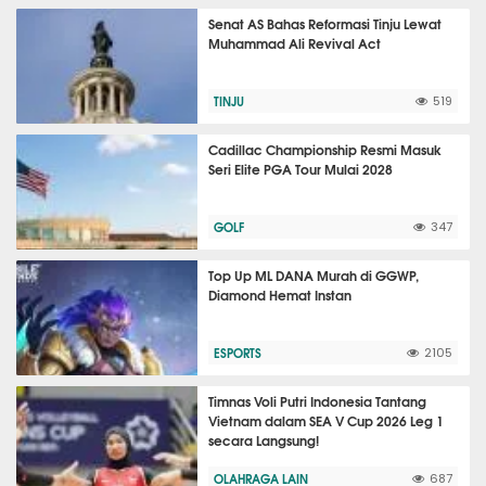
Senat AS Bahas Reformasi Tinju Lewat
Muhammad Ali Revival Act
TINJU
519
Cadillac Championship Resmi Masuk
Seri Elite PGA Tour Mulai 2028
GOLF
347
Top Up ML DANA Murah di GGWP,
Diamond Hemat Instan
ESPORTS
2105
Timnas Voli Putri Indonesia Tantang
Vietnam dalam SEA V Cup 2026 Leg 1
secara Langsung!
OLAHRAGA LAIN
687