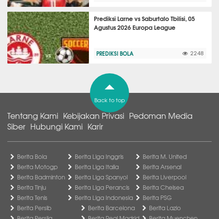
Prediksi Larne vs Saburtalo Tbilisi, 05
Agustus 2026 Europa League
PREDIKSI BOLA
2248
Back to top
Tentang Kami
Kebijakan Privasi
Pedoman Media
Siber
Hubungi Kami
Karir
Berita Bola
Berita Liga Inggris
Berita M. United
Berita Motogp
Berita Liga Italia
Berita Arsenal
Berita Badminton
Berita Liga Spanyol
Berita Liverpool
Berita Tinju
Berita Liga Perancis
Berita Chelsea
Berita Tenis
Berita Liga Indonesia
Berita PSG
Berita Persib
Berita Barcelona
Berita Lazio
Berita Persija
Berita Real Madrid
Berita Muenchen