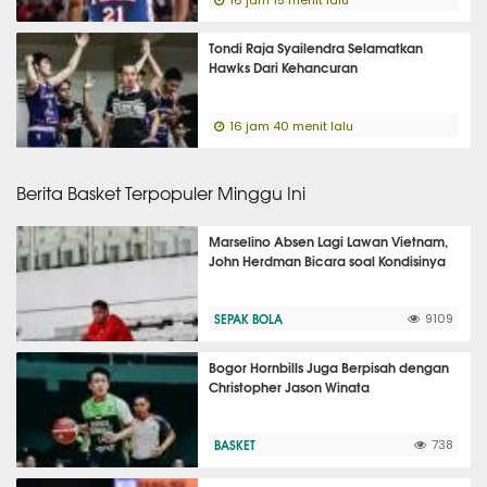
16 jam 15 menit lalu
Tondi Raja Syailendra Selamatkan
Hawks Dari Kehancuran
16 jam 40 menit lalu
Berita Basket Terpopuler Minggu Ini
Marselino Absen Lagi Lawan Vietnam,
John Herdman Bicara soal Kondisinya
SEPAK BOLA
9109
Bogor Hornbills Juga Berpisah dengan
Christopher Jason Winata
BASKET
738