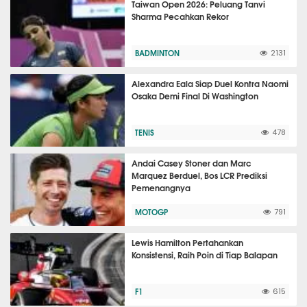
Taiwan Open 2026: Peluang Tanvi
Sharma Pecahkan Rekor
BADMINTON
2131
Alexandra Eala Siap Duel Kontra Naomi
Osaka Demi Final Di Washington
TENIS
478
Andai Casey Stoner dan Marc
Marquez Berduel, Bos LCR Prediksi
Pemenangnya
MOTOGP
791
Lewis Hamilton Pertahankan
Konsistensi, Raih Poin di Tiap Balapan
F1
615