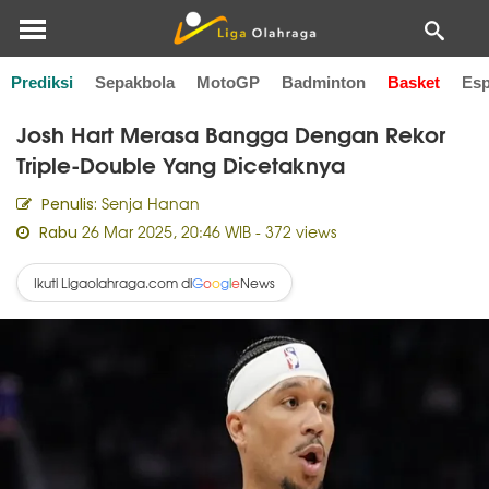
Prediksi
Sepakbola
MotoGP
Badminton
Basket
Esp
Home
Basket
Josh Hart Merasa Bangga Dengan Rekor
Triple-Double Yang Dicetaknya
Senja Hanan
Penulis:
26 Mar 2025, 20:46 WIB
- 372 views
Rabu
Ikuti Ligaolahraga.com di
News
G
o
o
g
l
e