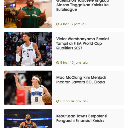
Guerschon Yabusele Ungkap
Alasan Tinggalkan Knicks ke
Euroleague
4 hari 12 jam lalu
Victor Wembanyama Berniat
Tampil di FIBA World Cup
Qualifiers 2027
5 hari 10 jam lalu
Mac McClung Kini Menjadi
Incaran Jawara BCL Eropa
6 hari 14 jam lalu
Keputusan Towns Berpotensi
Pengaruhi Finansial Knicks