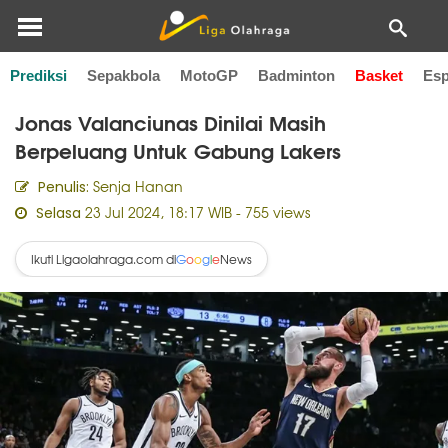
Prediksi
Sepakbola
MotoGP
Badminton
Basket
Esp
Home
Basket
Jonas Valanciunas Dinilai Masih
Berpeluang Untuk Gabung Lakers
Senja Hanan
Penulis:
23 Jul 2024, 18:17 WIB
- 755 views
Selasa
Ikuti Ligaolahraga.com di
News
G
o
o
g
l
e