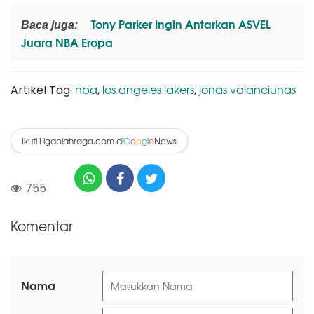
Tony Parker Ingin Antarkan ASVEL
Baca juga:
Juara NBA Eropa
nba
los angeles lakers
jonas valanciunas
Artikel Tag:
,
,
Ikuti Ligaolahraga.com di
News
G
o
o
g
l
e
755
Komentar
Nama