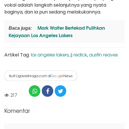
vokal adalah langkah selanjutnya yang nyata
baginya, dan ia pun sedang melakukannya.
Mark Walter Bertekad Pulihkan
Baca juga:
Kejayaan Los Angeles Lakers
los angeles lakers
jj redick
austin reaves
Artikel Tag:
,
,
Ikuti Ligaolahraga.com di
News
G
o
o
g
l
e
217
Komentar