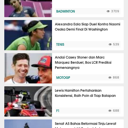
BADMINTON
3709
Alexandra Eala Siap Duel Kontra Naomi
Osaka Demi Final Di Washington
TENIS
539
Andai Casey Stoner dan Marc
Marquez Berduel, Bos LCR Prediksi
Pemenangnya
MOTOGP
868
Lewis Hamilton Pertahankan
Konsistensi, Raih Poin di Tiap Balapan
F1
688
Senat AS Bahas Reformasi Tinju Lewat