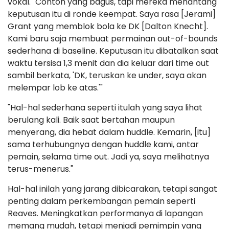
vokal. "Contoh yang bagus, tapi mereka menantang
keputusan itu di ronde keempat. Saya rasa [Jerami]
Grant yang memblok bola ke DK [Dalton Knecht].
Kami baru saja membuat permainan out-of-bounds
sederhana di baseline. Keputusan itu dibatalkan saat
waktu tersisa 1,3 menit dan dia keluar dari time out
sambil berkata, 'DK, teruskan ke under, saya akan
melempar lob ke atas.'"
"Hal-hal sederhana seperti itulah yang saya lihat
berulang kali. Baik saat bertahan maupun
menyerang, dia hebat dalam huddle. Kemarin, [itu]
sama terhubungnya dengan huddle kami, antar
pemain, selama time out. Jadi ya, saya melihatnya
terus-menerus."
Hal-hal inilah yang jarang dibicarakan, tetapi sangat
penting dalam perkembangan pemain seperti
Reaves. Meningkatkan performanya di lapangan
memang mudah, tetapi menjadi pemimpin yang