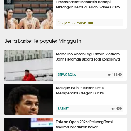
Timnas Basket Indonesia Hadapi
Rintangan Berat di Asian Games 2026
7 jam 59 menit lalu
Berita Basket Terpopuler Minggu Ini
Marselino Absen Lagi Lawan Vietnam,
John Herdman Bicara soal Kondisinya
SEPAK BOLA
18649
Malique Ewin Putuskan untuk
Memperkuat Oregon Ducks
BASKET
459
Taiwan Open 2026: Peluang Tanvi
Sharma Pecahkan Rekor