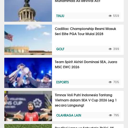
Muhammad Ali Revival Act
TINJU
559
Cadillac Championship Resmi Masuk
Seri Elite PGA Tour Mulai 2028
GOLF
399
Team Spirit Akhiri Dominasi SEA, Juara
MSC EWC 2026
ESPORTS
705
Timnas Voli Putri Indonesia Tantang
Vietnam dalam SEA V Cup 2026 Leg 1
secara Langsung!
OLAHRAGA LAIN
795
Prediksi Larne vs Saburtalo Tbilisi, 05