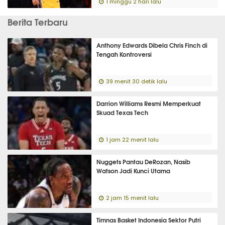
1 minggu 2 hari lalu
Berita Terbaru
Anthony Edwards Dibela Chris Finch di
Tengah Kontroversi
39 menit 30 detik lalu
Darrion Williams Resmi Memperkuat
Skuad Texas Tech
1 jam 22 menit lalu
Nuggets Pantau DeRozan, Nasib
Watson Jadi Kunci Utama
2 jam 15 menit lalu
Timnas Basket Indonesia Sektor Putri