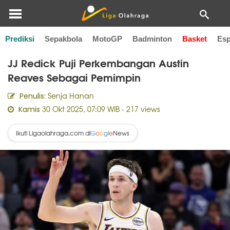
Prediksi
Sepakbola
MotoGP
Badminton
Basket
Esp
Home
Basket
JJ Redick Puji Perkembangan Austin
Reaves Sebagai Pemimpin
Senja Hanan
Penulis:
30 Okt 2025, 07:09 WIB
- 217 views
Kamis
Ikuti Ligaolahraga.com di
News
G
o
o
g
l
e