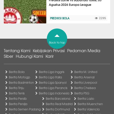
Agustus 2026 Europa League
PREDIKSI BOLA
2295
Back to top
Tentang Kami
Kebijakan Privasi
Pedoman Media
Siber
Hubungi Kami
Karir
Berita Bola
Berita Liga Inggris
Berita M. United
Berita Motogp
Berita Liga Italia
Berita Arsenal
Berita Badminton
Berita Liga Spanyol
Berita Liverpool
Berita Tinju
Berita Liga Perancis
Berita Chelsea
Berita Tenis
Berita Liga Indonesia
Berita PSG
Berita Persib
Berita Barcelona
Berita Lazio
Berita Persija
Berita Real Madrid
Berita Muenchen
Berita Semen Padang
Berita Dortmund
Berita Valencia