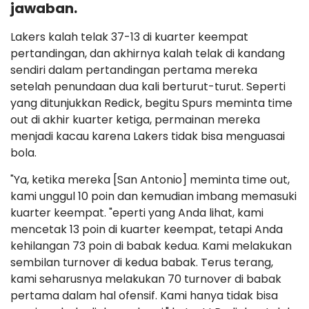
jawaban.
Lakers kalah telak 37-13 di kuarter keempat
pertandingan, dan akhirnya kalah telak di kandang
sendiri dalam pertandingan pertama mereka
setelah penundaan dua kali berturut-turut. Seperti
yang ditunjukkan Redick, begitu Spurs meminta time
out di akhir kuarter ketiga, permainan mereka
menjadi kacau karena Lakers tidak bisa menguasai
bola.
"Ya, ketika mereka [San Antonio] meminta time out,
kami unggul 10 poin dan kemudian imbang memasuki
kuarter keempat. "eperti yang Anda lihat, kami
mencetak 13 poin di kuarter keempat, tetapi Anda
kehilangan 73 poin di babak kedua. Kami melakukan
sembilan turnover di kedua babak. Terus terang,
kami seharusnya melakukan 70 turnover di babak
pertama dalam hal ofensif. Kami hanya tidak bisa