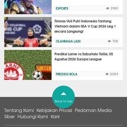
ESPORTS
2160
Timnas Voli Putri Indonesia Tantang
Vietnam dalam SEA V Cup 2026 Leg 1
secara Langsung!
OLAHRAGA LAIN
726
Prediksi Larne vs Saburtalo Tbilisi, 05
Agustus 2026 Europa League
PREDIKSI BOLA
2263
Back to top
Tentang Kami
Kebijakan Privasi
Pedoman Media
Siber
Hubungi Kami
Karir