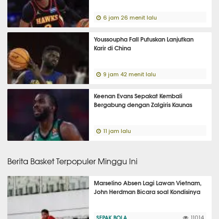
6 jam 26 menit lalu
Youssoupha Fall Putuskan Lanjutkan
Karir di China
9 jam 42 menit lalu
Keenan Evans Sepakat Kembali
Bergabung dengan Zalgiris Kaunas
11 jam lalu
Berita Basket Terpopuler Minggu Ini
Marselino Absen Lagi Lawan Vietnam,
John Herdman Bicara soal Kondisinya
SEPAK BOLA
11014