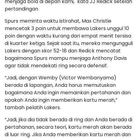
menjaga bola di depan kami," kata JJ Redick setelah
pertandingan
Spurs meminta waktu istirahat, Max Christie
mencetak 3 poin untuk membawa Lakers unggul 10
poin dengan waktu kurang dari empat menit tersisa
di kuarter ketiga. Sejak saat itu, mereka mengungguli
Lakers dengan skor 52-18 dan Redick mencatat
bagaimana Spurs mampu menjaga Anthony Davis
agar tidak mendekati ring secara defensif.
“Jadi, dengan Wemby (Victor Wembanyama)
berada di lapangan, Anda harus memutuskan
bagaimana Anda ingin memainkan pertahanan dan
apakah Anda ingin memberikan kartu merah,”
tambah pelatih Lakers.
“Jadi, jika dia tidak berada di ring dan Anda berada di
pertahanan, secara teori, kartu merah akan berada
di luar ring. Jika Anda memberikan kartu merah dan