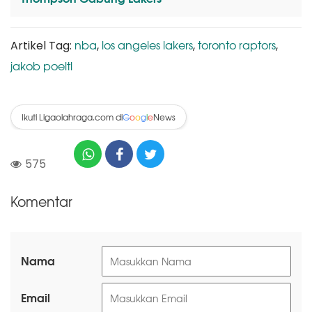
nba
los angeles lakers
toronto raptors
Artikel Tag:
,
,
,
jakob poeltl
Ikuti Ligaolahraga.com di
News
G
o
o
g
l
e
575
Komentar
Nama
Email