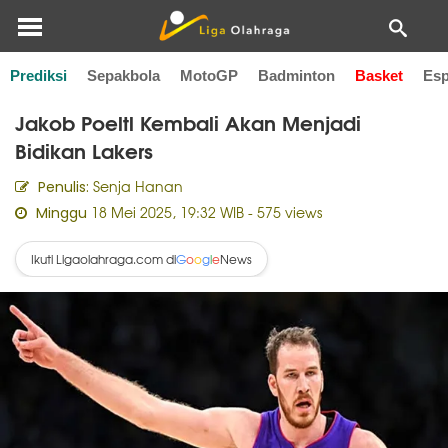
Prediksi
Sepakbola
MotoGP
Badminton
Basket
Esp
Home
Basket
Jakob Poeltl Kembali Akan Menjadi
Bidikan Lakers
Senja Hanan
Penulis:
18 Mei 2025, 19:32 WIB
- 575 views
Minggu
Ikuti Ligaolahraga.com di
News
G
o
o
g
l
e