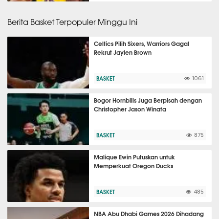
Berita Basket Terpopuler Minggu Ini
Celtics Pilih Sixers, Warriors Gagal
Rekrut Jaylen Brown
BASKET
1061
Bogor Hornbills Juga Berpisah dengan
Christopher Jason Winata
BASKET
875
Malique Ewin Putuskan untuk
Memperkuat Oregon Ducks
BASKET
485
NBA Abu Dhabi Games 2026 Dihadang