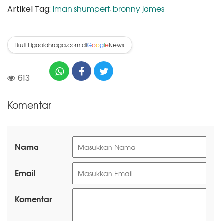
iman shumpert
bronny james
Artikel Tag:
,
Ikuti Ligaolahraga.com di
News
G
o
o
g
l
e
613
Komentar
Nama
Email
Komentar