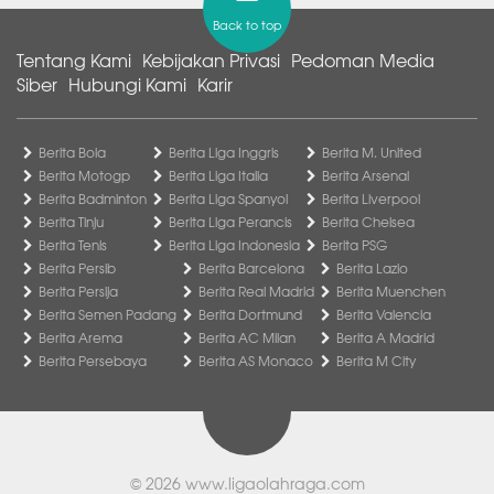
Back to top
Tentang Kami
Kebijakan Privasi
Pedoman Media
Siber
Hubungi Kami
Karir
Berita Bola
Berita Liga Inggris
Berita M. United
Berita Motogp
Berita Liga Italia
Berita Arsenal
Berita Badminton
Berita Liga Spanyol
Berita Liverpool
Berita Tinju
Berita Liga Perancis
Berita Chelsea
Berita Tenis
Berita Liga Indonesia
Berita PSG
Berita Persib
Berita Barcelona
Berita Lazio
Berita Persija
Berita Real Madrid
Berita Muenchen
Berita Semen Padang
Berita Dortmund
Berita Valencia
Berita Arema
Berita AC Milan
Berita A Madrid
Berita Persebaya
Berita AS Monaco
Berita M City
© 2026
www.ligaolahraga.com