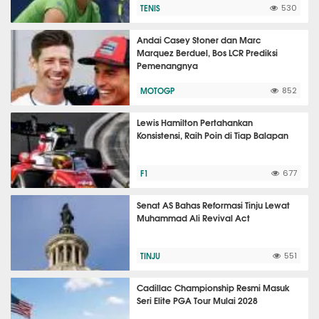
TENIS
530
Andai Casey Stoner dan Marc
Marquez Berduel, Bos LCR Prediksi
Pemenangnya
MOTOGP
852
Lewis Hamilton Pertahankan
Konsistensi, Raih Poin di Tiap Balapan
F1
677
Senat AS Bahas Reformasi Tinju Lewat
Muhammad Ali Revival Act
TINJU
551
Cadillac Championship Resmi Masuk
Seri Elite PGA Tour Mulai 2028