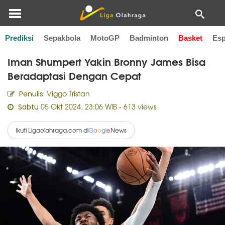
Prediksi
Sepakbola
MotoGP
Badminton
Basket
Esp
Home
Basket
Iman Shumpert Yakin Bronny James Bisa
Beradaptasi Dengan Cepat
Viggo Tristan
Penulis:
05 Okt 2024, 23:06 WIB
- 613 views
Sabtu
Ikuti Ligaolahraga.com di
News
G
o
o
g
l
e