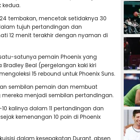
SEPAK B
k kedua.
 24 tembakan, mencetak setidaknya 30
dalam tujuh pertandingan dan
ti 12 menit terakhir dengan nyaman di
BASKET
 satu-satunya pemain Phoenix yang
Bradley Beal (pergelangan kaki kiri
ds mengoleksi 15 rebound untuk Phoenix Suns.
BADMIN
kan sembilan pemain dan membuat
 mereka menjadi sembilan pertandingan.
e-10 kalinya dalam 11 pertandingan dan
TENIS
 sejak kemenangan 10 poin di Phoenix
uisisi dalam kesepakatan Durant, absen