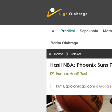
Prediksi
Sepakbola
Mot
Berita Olahraga
Home
Basket
Hasil NBA: Phoenix Suns
Hanif Rusli
Penulis:
Ikuti Ligaolahraga.com di
G
o
o
g
l
e