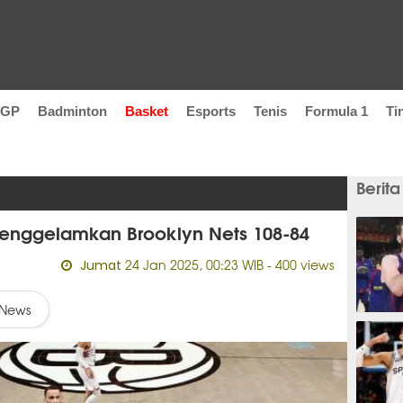
oGP
Badminton
Basket
Esports
Tenis
Formula 1
Ti
Berita
 Tenggelamkan Brooklyn Nets 108-84
24 Jan 2025, 00:23 WIB
- 400 views
Jumat
News
1 jam 