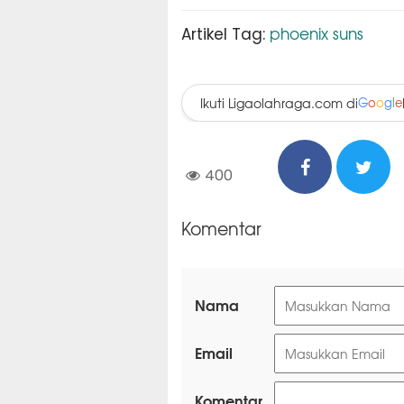
phoenix suns
Artikel Tag:
Ikuti Ligaolahraga.com di
G
o
o
g
l
e
400
Komentar
Nama
Email
Komentar