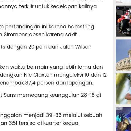
annya terkilir untuk kedelapan kalinya
MOTOG
am pertandingan ini karena hamstring
en Simmons absen karena sakit.
F1
s dengan 20 poin dan Jalen Wilson
an waktu bermain yang lebih lama dan
TINJU
angkan Nic Claxton mengoleksi 10 dan 12
enembak 37,4 persen dari lapangan.
aat Suns memegang keunggulan 28-16 di
GOLF
tinggalan menjadi 39-36 melalui sebuah
 3:51 tersisa di kuarter kedua.