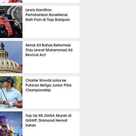
P
765
Lewis Hamilton
Pertahankan Konsistensi,
Raih Poin di Tiap Balapan
587
Senat AS Bahas Reformasi
Tinju Lewat Muhammad Ali
Revival Act
501
Charlie Woods Lolos ke
Putaran Ketiga Junior PGA
Championship
353
Top Up ML DANA Murah di
GGWP, Diamond Hemat
Instan