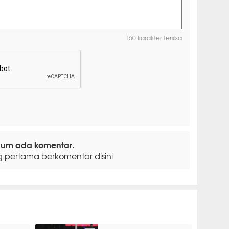
160 karakter tersisa
lum ada komentar.
g pertama berkomentar disini