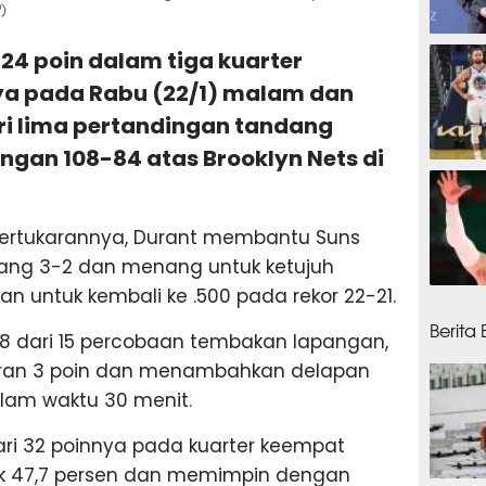
)
3 jam
24 poin dalam tiga kuarter
a pada Rabu (22/1) malam dan
ri lima pertandingan tandang
gan 108-84 atas Brooklyn Nets di
4 jam
pertukarannya, Durant membantu Suns
dang 3-2 dan menang untuk ketujuh
an untuk kembali ke .500 pada rekor 22-21.
5 jam
Berita
8 dari 15 percobaan tembakan lapangan,
an 3 poin dan menambahkan delapan
alam waktu 30 menit.
ari 32 poinnya pada kuarter keempat
k 47,7 persen dan memimpin dengan