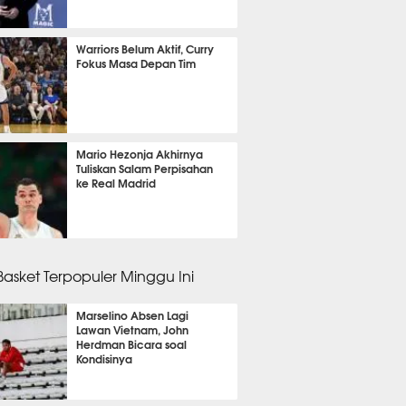
 51 menit lalu
Warriors Belum Aktif, Curry
Fokus Masa Depan Tim
 39 menit lalu
Mario Hezonja Akhirnya
Tuliskan Salam Perpisahan
ke Real Madrid
 5 menit lalu
 Basket Terpopuler Minggu Ini
Marselino Absen Lagi
Lawan Vietnam, John
Herdman Bicara soal
Kondisinya