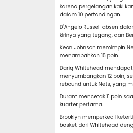
karena pergelangan kaki kan
dalam 10 pertandingan.
D'Angelo Russell absen dal
kirinya yang tegang, dan B
Keon Johnson memimpin Net
menambahkan 15 poin.
Dariq Whitehead mendapatk
menyumbangkan 12 poin, sed
rebound untuk Nets, yang m
Durant mencetak 11 poin s
kuarter pertama.
Brooklyn memperkecil keter
basket dari Whitehead dengan