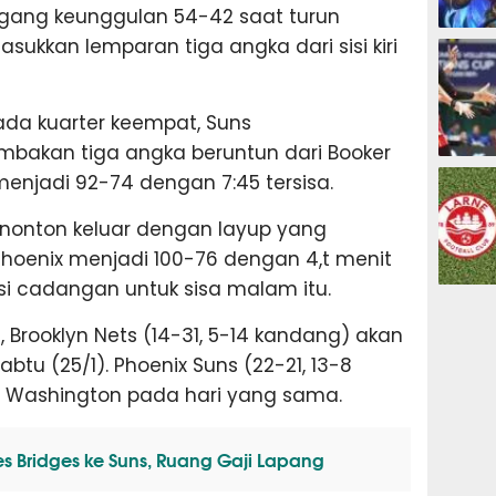
ang keunggulan 54-42 saat turun
ESPORTS
ukkan lemparan tiga angka dari sisi kiri
da kuarter keempat, Suns
mbakan tiga angka beruntun dari Booker
OLAHRAG
njadi 92-74 dengan 7:45 tersisa.
onton keluar dengan layup yang
hoenix menjadi 100-76 dengan 4,t menit
rsi cadangan untuk sisa malam itu.
PREDIKSI
, Brooklyn Nets (14-31, 5-14 kandang) akan
tu (25/1). Phoenix Suns (22-21, 13-8
 Washington pada hari yang sama.
es Bridges ke Suns, Ruang Gaji Lapang