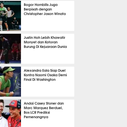
OLA
6342
Bogor Hornbills Juga
Berpisah dengan
Christopher Jason Winata
690
Justin Hoh Lebih Khawatir
Monyet dan Kotoran
Burung Di Kejuaraan Dunia
TON
1071
Alexandra Eala Siap Duel
Kontra Naomi Osaka Demi
Final Di Washington
455
Andai Casey Stoner dan
Marc Marquez Berduel,
Bos LCR Prediksi
Pemenangnya