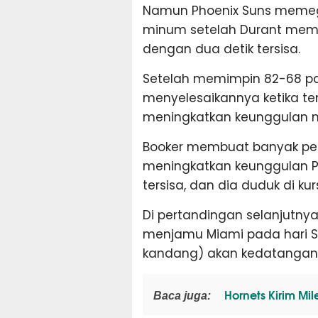
Namun Phoenix Suns memeg
minum setelah Durant memas
dengan dua detik tersisa.
Setelah memimpin 82-68 pa
menyelesaikannya ketika te
meningkatkan keunggulan me
Booker membuat banyak pen
meningkatkan keunggulan P
tersisa, dan dia duduk di ku
Di pertandingan selanjutnya
menjamu Miami pada hari Sab
kandang) akan kedatangan
Hornets Kirim Mil
Baca juga: