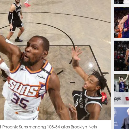
1 jam 
2 jam
2 jam
3 jam
t Phoenix Suns menang 108-84 atas Brooklyn Nets