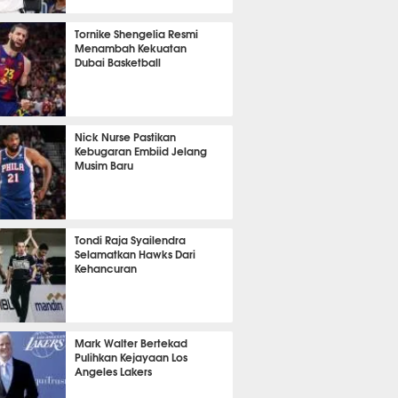
51 menit lalu
Tornike Shengelia Resmi
Menambah Kekuatan
Dubai Basketball
 4 menit lalu
Nick Nurse Pastikan
Kebugaran Embiid Jelang
Musim Baru
 39 menit lalu
Tondi Raja Syailendra
Selamatkan Hawks Dari
Kehancuran
 3 menit lalu
Mark Walter Bertekad
Pulihkan Kejayaan Los
Angeles Lakers