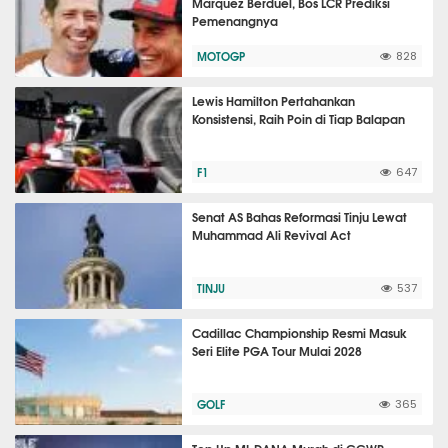
Marquez Berduel, Bos LCR Prediksi
Pemenangnya
MOTOGP
828
Lewis Hamilton Pertahankan
Konsistensi, Raih Poin di Tiap Balapan
F1
647
Senat AS Bahas Reformasi Tinju Lewat
Muhammad Ali Revival Act
TINJU
537
Cadillac Championship Resmi Masuk
Seri Elite PGA Tour Mulai 2028
GOLF
365