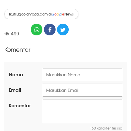
Ikuti Ligaolahraga.com di
News
G
o
o
g
l
e
499
Komentar
Nama
Email
Komentar
160 karakter tersisa