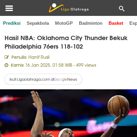
Prediksi
Sepakbola
MotoGP
Badminton
Basket
Esp
Home
Basket
Hasil NBA: Oklahoma City Thunder Bekuk
Philadelphia 76ers 118-102
Hanif Rusli
Penulis:
16 Jan 2025, 01:58 WIB
- 499 views
Kamis
Ikuti Ligaolahraga.com di
News
G
o
o
g
l
e