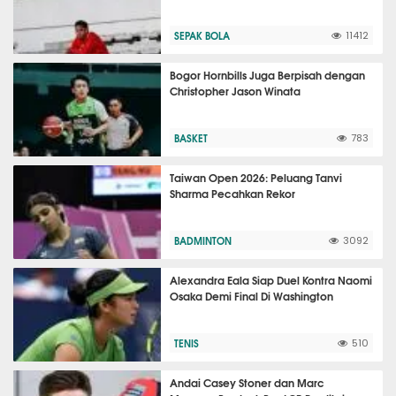
SEPAK BOLA
11412
Bogor Hornbills Juga Berpisah dengan
Christopher Jason Winata
BASKET
783
Taiwan Open 2026: Peluang Tanvi
Sharma Pecahkan Rekor
BADMINTON
3092
Alexandra Eala Siap Duel Kontra Naomi
Osaka Demi Final Di Washington
TENIS
510
Andai Casey Stoner dan Marc