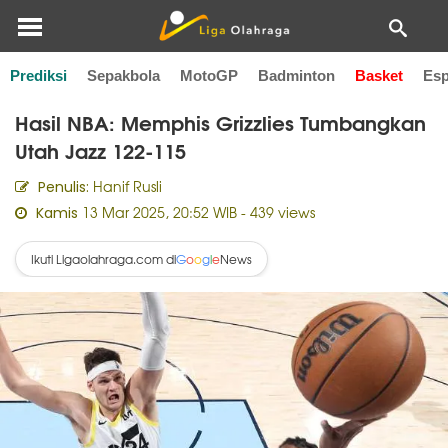
Prediksi
Sepakbola
MotoGP
Badminton
Basket
Esp
Home
Basket
Hasil NBA: Memphis Grizzlies Tumbangkan
Utah Jazz 122-115
Hanif Rusli
Penulis:
13 Mar 2025, 20:52 WIB
- 439 views
Kamis
Ikuti Ligaolahraga.com di
News
G
o
o
g
l
e