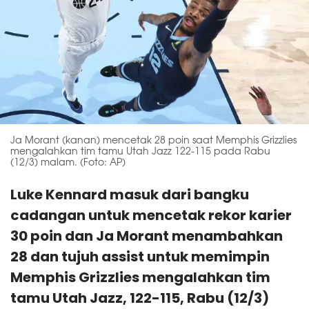
Ja Morant (kanan) mencetak 28 poin saat Memphis Grizzlies
mengalahkan tim tamu Utah Jazz 122-115 pada Rabu
(12/3) malam. (Foto: AP)
Luke Kennard masuk dari bangku
cadangan untuk mencetak rekor karier
30 poin dan Ja Morant menambahkan
28 dan tujuh assist untuk memimpin
Memphis Grizzlies mengalahkan tim
tamu Utah Jazz, 122-115, Rabu (12/3)