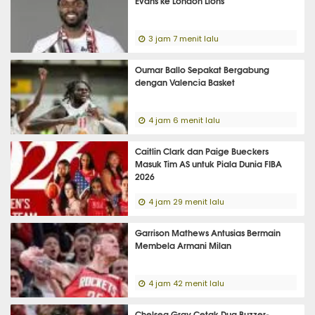
Evans ke London Lions
3 jam 7 menit lalu
Oumar Ballo Sepakat Bergabung
dengan Valencia Basket
4 jam 6 menit lalu
Caitlin Clark dan Paige Bueckers
Masuk Tim AS untuk Piala Dunia FIBA
2026
4 jam 29 menit lalu
Garrison Mathews Antusias Bermain
Membela Armani Milan
4 jam 42 menit lalu
Chelsea Gray Cetak Dua Buzzer-