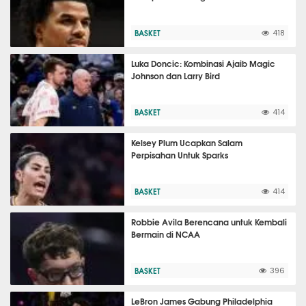
BASKET
418
Luka Doncic: Kombinasi Ajaib Magic
Johnson dan Larry Bird
BASKET
414
Kelsey Plum Ucapkan Salam
Perpisahan Untuk Sparks
BASKET
414
Robbie Avila Berencana untuk Kembali
Bermain di NCAA
BASKET
396
LeBron James Gabung Philadelphia