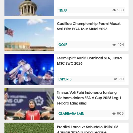
TINJU
563
Cadillac Championship Resmi Masuk
Seri Elite PGA Tour Mulai 2028
GOLF
404
Team Spirit Akhiri Dominasi SEA, Juara
MSC EWC 2026
ESPORTS
719
Timnas Voli Putri Indonesia Tantang
Vietnam dalam SEA V Cup 2026 Leg 1
secara Langsung!
OLAHRAGA LAIN
806
Prediksi Larne vs Saburtalo Tbilisi, 05
Agustus 2026 Europa League