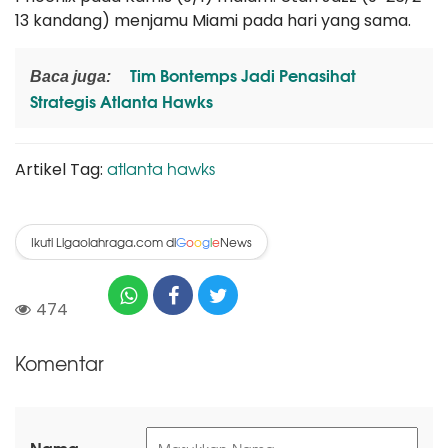
13 kandang) menjamu Miami pada hari yang sama.
Tim Bontemps Jadi Penasihat
Baca juga:
Strategis Atlanta Hawks
atlanta hawks
Artikel Tag:
Ikuti Ligaolahraga.com di
News
G
o
o
g
l
e
474
Komentar
Nama