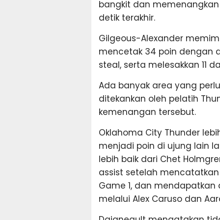
bangkit dan memenangkan p
detik terakhir.
Gilgeous-Alexander memimp
mencetak 34 poin dengan de
steal, serta melesakkan 11 d
Ada banyak area yang perlu
ditekankan oleh pelatih Thun
kemenangan tersebut.
Oklahoma City Thunder lebi
menjadi poin di ujung lain 
lebih baik dari Chet Holmgre
assist setelah mencatatkan r
Game 1, dan mendapatkan d
melalui Alex Caruso dan Aar
Daigneault mengatakan tida