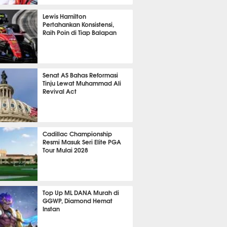
P
823
Lewis Hamilton
Pertahankan Konsistensi,
Raih Poin di Tiap Balapan
643
Senat AS Bahas Reformasi
Tinju Lewat Muhammad Ali
Revival Act
530
Cadillac Championship
Resmi Masuk Seri Elite PGA
Tour Mulai 2028
358
Top Up ML DANA Murah di
GGWP, Diamond Hemat
Instan