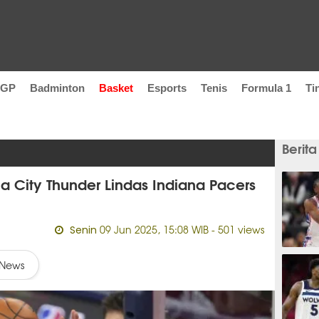
oGP
Badminton
Basket
Esports
Tenis
Formula 1
Ti
Berita
a City Thunder Lindas Indiana Pacers
09 Jun 2025, 15:08 WIB
- 501 views
Senin
32 men
News