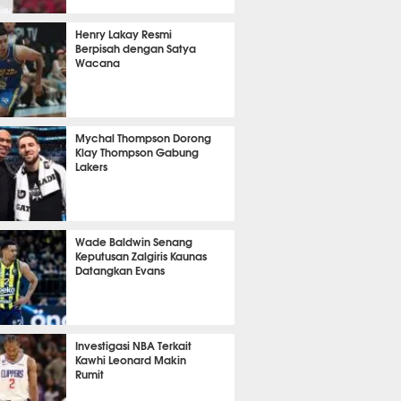
 32 menit lalu
Henry Lakay Resmi
Berpisah dengan Satya
Wacana
 7 menit lalu
Mychal Thompson Dorong
Klay Thompson Gabung
Lakers
 23 menit lalu
Wade Baldwin Senang
Keputusan Zalgiris Kaunas
Datangkan Evans
 8 menit lalu
Investigasi NBA Terkait
Kawhi Leonard Makin
Rumit