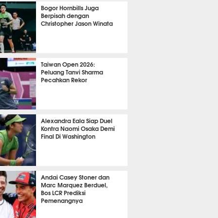
OLA
10976
Bogor Hornbills Juga
Berpisah dengan
Christopher Jason Winata
769
Taiwan Open 2026:
Peluang Tanvi Sharma
Pecahkan Rekor
TON
2873
Alexandra Eala Siap Duel
Kontra Naomi Osaka Demi
Final Di Washington
507
Andai Casey Stoner dan
Marc Marquez Berduel,
Bos LCR Prediksi
Pemenangnya