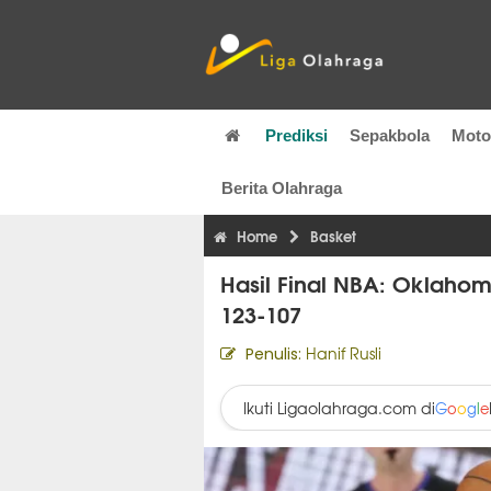
Prediksi
Sepakbola
Mot
Berita Olahraga
Home
Basket
Hasil Final NBA: Oklahom
123-107
Hanif Rusli
Penulis:
Ikuti Ligaolahraga.com di
G
o
o
g
l
e