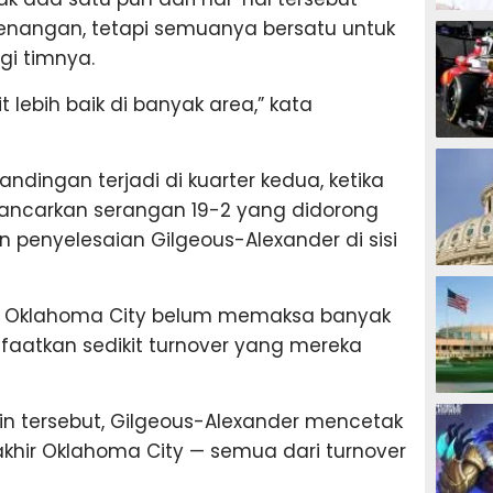
MOTOG
nangan, tetapi semuanya bersatu untuk
agi timnya.
t lebih baik di banyak area,” kata
F1
dingan terjadi di kuarter kedua, ketika
ancarkan serangan 19-2 yang didorong
 penyelesaian Gilgeous-Alexander di sisi
TINJU
an Oklahoma City belum memaksa banyak
aatkan sedikit turnover yang mereka
GOLF
n tersebut, Gilgeous-Alexander mencetak
rakhir Oklahoma City — semua dari turnover