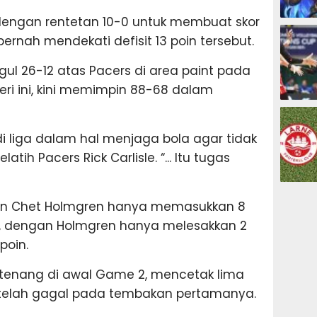
engan rentetan 10-0 untuk membuat skor
ESPORTS
pernah mendekati defisit 13 poin tersebut.
ul 26-12 atas Pacers di area paint pada
ri ini, kini memimpin 88-68 dalam
OLAHRAG
di liga dalam hal menjaga bola agar tidak
atih Pacers Rick Carlisle. “... Itu tugas
PREDIKSI
 dan Chet Holmgren hanya memasukkan 8
, dengan Holmgren hanya melesakkan 2
poin.
h tenang di awal Game 2, mencetak lima
etelah gagal pada tembakan pertamanya.