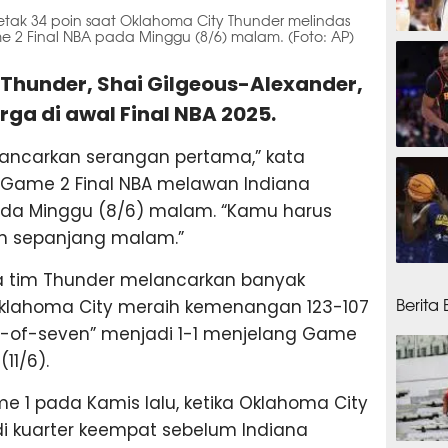
cetak 34 poin saat Oklahoma City Thunder melindas
 2 Final NBA pada Minggu (8/6) malam. (Foto: AP)
5 jam
Thunder, Shai Gilgeous-Alexander,
rga di awal Final NBA 2025.
lancarkan serangan pertama,” kata
5 jam
 Game 2 Final NBA melawan Indiana
da Minggu (8/6) malam. “Kamu harus
n sepanjang malam.”
sa tim Thunder melancarkan banyak
9 jam
Berita
klahoma City meraih kemenangan 123-107
-of-seven” menjadi 1-1 menjelang Game
11/6).
e 1 pada Kamis lalu, ketika Oklahoma City
i kuarter keempat sebelum Indiana