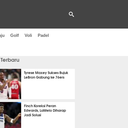
nju
Golf
Voli
Padel
 Terbaru
Tyrese Maxey Sukses Bujuk
LeBron Gabung ke 76ers
it 13 detik lalu
Finch Koreksi Peran
Edwards, LaMelo Diharap
Jadi Solusi