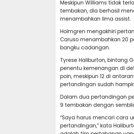
Meskipun Williams tidak terla
tembakan, dia berhasil men
menambahkan lima assist.
Holmgren mengakhiri perta
Caruso menambahkan 20 poi
bangku cadangan.
Tyrese Haliburton, bintang
penentu kemenangan di deti
poin, meskipun 12 di antaran
pertandingan sudah hampir
Dalam dua pertandingan pert
9 tembakan dengan sembila
“Saya harus mencari cara un
pertandingan,” kata Halibur
adalah tim pertahanan yang