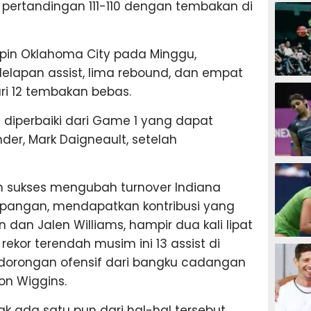
SEPAK B
ertandingan 111-110 dengan tembakan di
in Oklahoma City pada Minggu,
lapan assist, lima rebound, dan empat
BASKET
ari 12 tembakan bebas.
 diperbaiki dari Game 1 yang dapat
der, Mark Daigneault, setelah
BADMIN
h sukses mengubah turnover Indiana
lapangan, mendapatkan kontribusi yang
n dan Jalen Williams, hampir dua kali lipat
ekor terendah musim ini 13 assist di
TENIS
orongan ofensif dari bangku cadangan
on Wiggins.
k ada satu pun dari hal-hal tersebut