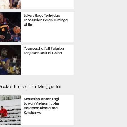
 5 menit lalu
Lakers Ragu Terhadap
Kesesuaian Peran Kuminga
di Tim
 53 menit lalu
Youssoupha Fall Putuskan
Lanjutkan Karir di China
 9 menit lalu
 Basket Terpopuler Minggu Ini
Marselino Absen Lagi
Lawan Vietnam, John
Herdman Bicara soal
Kondisinya