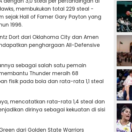
 dengan 3,0 steal per pertandingan di
BASKET
wks, membukukan total 229 steal -
 sejak Hall of Famer Gary Payton yang
hun 1996.
BASKET
ntz Dort dari Oklahoma City dan Amen
ndapatkan penghargaan All-Defensive
annya sebagai salah satu pemain
BASKET
, membantu Thunder meraih 68
fisik pada bola dan rata-rata 1,1 steal
a, mencatatkan rata-rata 1,4 steal dan
BASKET
enjadikan dirinya sebagai kekuatan di sisi
reen dari Golden State Warriors