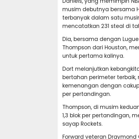
Daniels, yang memimpin NBA
musim debutnya bersama Ha
terbanyak dalam satu musim
mencatatkan 231 steal di ta
Dia, bersama dengan Lugue
Thompson dari Houston, me
untuk pertama kalinya.
Dort melanjutkan kebangkit
bertahan perimeter terbaik
kemenangan dengan cakupan 
per pertandingan.
Thompson, di musim keduany
1,3 blok per pertandingan, m
sayap Rockets.
Forward veteran Draymond G