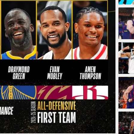
8 jam
10 jam
10 jam
11 jam