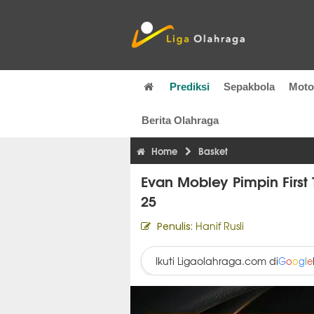
Prediksi
Sepakbola
Mot
Berita Olahraga
Home
Basket
Evan Mobley Pimpin First
25
Hanif Rusli
Penulis:
Ikuti Ligaolahraga.com di
G
o
o
g
l
e