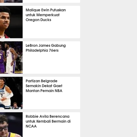
398
Malique Ewin Putuskan
untuk Memperkuat
Oregon Ducks
393
LeBron James Gabung
Philadelphia 76ers
387
Partizan Belgrade
Semakin Dekat Gaet
Mantan Pemain NBA
386
Robbie Avila Berencana
untuk Kembali Bermain di
NCAA