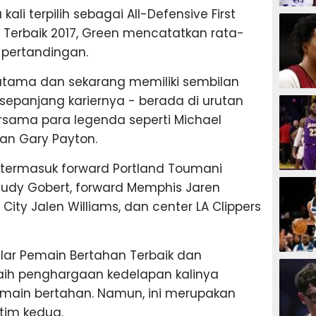
ali terpilih sebagai All-Defensive First
BASKET
Terbaik 2017, Green mencatatkan rata-
er pertandingan.
utama dan sekarang memiliki sembilan
BASKET
sepanjang kariernya - berada di urutan
rsama para legenda seperti Michael
an Gary Payton.
 termasuk forward Portland Toumani
BASKET
udy Gobert, forward Memphis Jaren
ity Jalen Williams, dan center LA Clippers
elar Pemain Bertahan Terbaik dan
BASKET
ih penghargaan kedelapan kalinya
emain bertahan. Namun, ini merupakan
tim kedua.