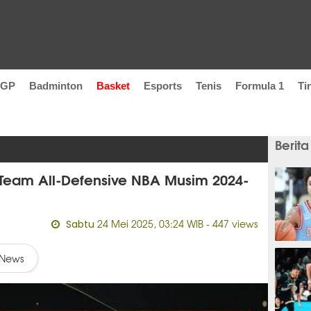
oGP
Badminton
Basket
Esports
Tenis
Formula 1
Ti
Berita
 Team All-Defensive NBA Musim 2024-
24 Mei 2025, 03:24 WIB
- 447 views
Sabtu
7 jam
News