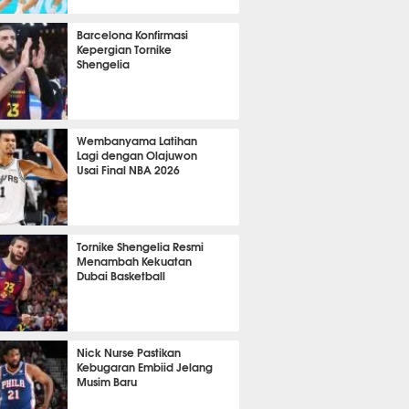
 46 menit lalu
Barcelona Konfirmasi
Kepergian Tornike
Shengelia
 18 menit lalu
Wembanyama Latihan
Lagi dengan Olajuwon
Usai Final NBA 2026
 51 menit lalu
Tornike Shengelia Resmi
Menambah Kekuatan
Dubai Basketball
 4 menit lalu
Nick Nurse Pastikan
Kebugaran Embiid Jelang
Musim Baru