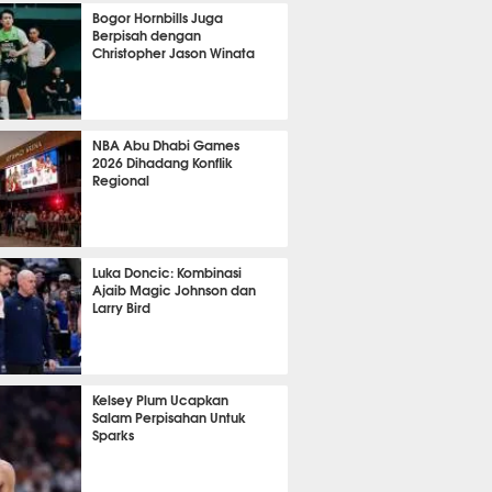
1043
Bogor Hornbills Juga
Berpisah dengan
Christopher Jason Winata
713
NBA Abu Dhabi Games
2026 Dihadang Konflik
Regional
438
Luka Doncic: Kombinasi
Ajaib Magic Johnson dan
Larry Bird
398
Kelsey Plum Ucapkan
Salam Perpisahan Untuk
Sparks