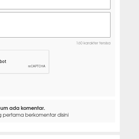
160 karakter tersisa
lum ada komentar.
g pertama berkomentar disini