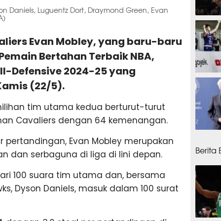
yson Daniels, Luguentz Dort, Draymond Green, Evan
A)
11 jam
liers Evan Mobley, yang baru-baru
 Pemain Bertahan Terbaik NBA,
ll-Defensive 2024-25 yang
12 ja
amis (22/5).
ilihan tim utama kedua berturut-turut
nan Cavaliers dengan 64 kemenangan.
12 jam
per pertandingan, Evan Mobley merupakan
Berita
 dan serbaguna di liga di lini depan.
ari 100 suara tim utama dan, bersama
s, Dyson Daniels, masuk dalam 100 surat