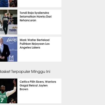
 39 menit lalu
Tondi Raja Syailendra
Selamatkan Hawks Dari
Kehancuran
m 4 menit lalu
Mark Walter Bertekad
Pulihkan Kejayaan Los
Angeles Lakers
 51 menit lalu
 Basket Terpopuler Minggu Ini
Celtics Pilih Sixers, Warriors
Gagal Rekrut Jaylen
Brown