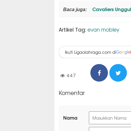
Cavaliers Unggul
Baca juga:
evan mobley
Artikel Tag:
Ikuti Ligaolahraga.com di
G
o
o
g
l
e
447
Komentar
Nama