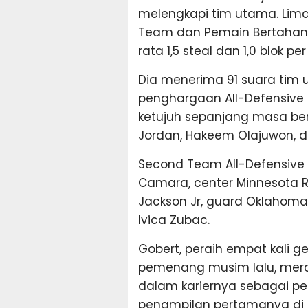
melengkapi tim utama. Lima k
Team dan Pemain Bertahan 
rata 1,5 steal dan 1,0 blok p
Dia menerima 91 suara tim 
penghargaan All-Defensive 
ketujuh sepanjang masa be
Jordan, Hakeem Olajuwon, d
Second Team All-Defensive
Camara, center Minnesota R
Jackson Jr, guard Oklahoma C
Ivica Zubac.
Gobert, peraih empat kali g
pemenang musim lalu, mera
dalam kariernya sebagai p
penampilan pertamanya di 