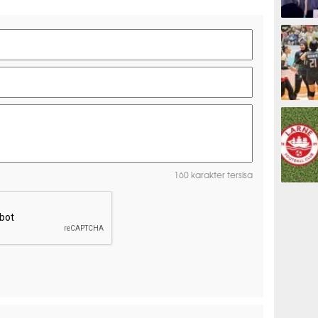
ESPORTS
OLAHRAG
160 karakter tersisa
PREDIKSI