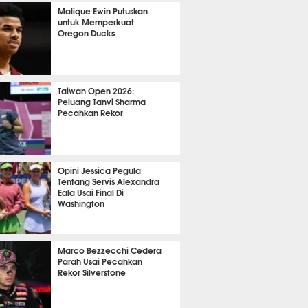
OLA
25128
Malique Ewin Putuskan
untuk Memperkuat
Oregon Ducks
486
Taiwan Open 2026:
Peluang Tanvi Sharma
Pecahkan Rekor
TON
3762
Opini Jessica Pegula
Tentang Servis Alexandra
Eala Usai Final Di
Washington
458
Marco Bezzecchi Cedera
Parah Usai Pecahkan
Rekor Silverstone