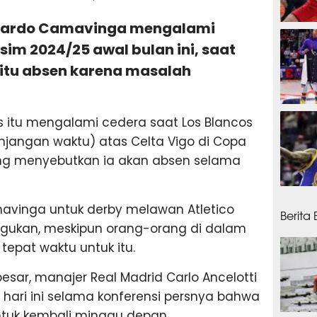
Eduardo Camavinga mengalami
18 jam
sim 2024/25 awal bulan ini, saat
 itu absen karena masalah
18 ja
is itu mengalami cedera saat Los Blancos
jangan waktu) atas Celta Vigo di Copa
ang menyebutkan ia akan absen selama
19 jam
amavinga untuk derby melawan Atletico
Berita
iragukan, meskipun orang-orang di dalam
 tepat waktu untuk itu.
sar, manajer Real Madrid Carlo Ancelotti
ari ini selama konferensi persnya bahwa
tuk kembali minggu depan.