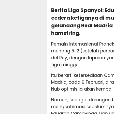
Berita Liga Spanyol: 
cedera ketiganya di mu
gelandang Real Madrid
hamstring.
Pemain internasional Pranc
menang 5-2 (setelah perpan
del Rey, dengan laporan y
tiga minggu.
Itu berarti ketersediaan C
Madrid, pada 9 Februari, d
klub optimis ia akan kembali
Namun, sebagai dorongan be
mengonfirmasi sebelumnya h
Eduardo Camavinga siap un