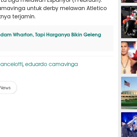
MOTOG
Camavinga untuk derby melawan Atletico
nya terjamin.
dam Wharton, Tapi Harganya Bikin Geleng
F1
 ancelotti
eduardo camavinga
,
TINJU
News
GOLF