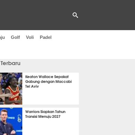
nju
Golf
Voli
Padel
 Terbaru
Keaton Wallace Sepakat
Gabung dengan Maccabi
Tel Aviv
it 11 detik lalu
Warriors Siapkan Tahun
Transisi Menuju 2027