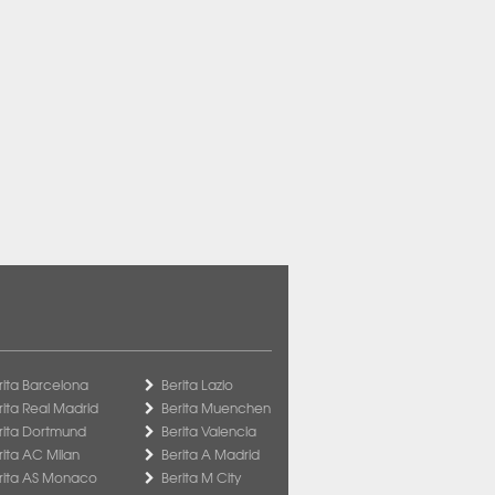
rita Barcelona
Berita Lazio
rita Real Madrid
Berita Muenchen
rita Dortmund
Berita Valencia
rita AC Milan
Berita A Madrid
rita AS Monaco
Berita M City