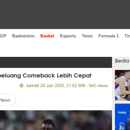
oGP
Badminton
Basket
Esports
Tenis
Formula 1
Ti
Berita
peluang Comeback Lebih Cepat
24 Jan 2025, 21:52 WIB
- 560 views
Jumat
News
19 men