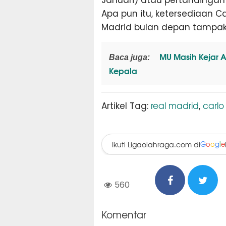
Apa pun itu, ketersediaan 
Madrid bulan depan tampak
MU Masih Kejar A
Baca juga:
Kepala
real madrid
carlo
Artikel Tag:
,
Ikuti Ligaolahraga.com di
G
o
o
g
l
e
560
Komentar