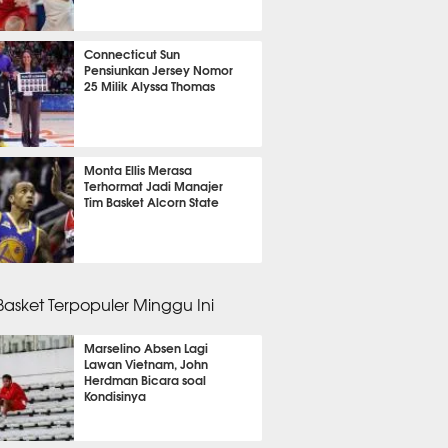
 18 menit lalu
Connecticut Sun
Pensiunkan Jersey Nomor
25 Milik Alyssa Thomas
m 26 menit lalu
Monta Ellis Merasa
Terhormat Jadi Manajer
Tim Basket Alcorn State
 21 menit lalu
 Basket Terpopuler Minggu Ini
Marselino Absen Lagi
Lawan Vietnam, John
Herdman Bicara soal
Kondisinya