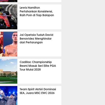
P
1319
Lewis Hamilton
Pertahankan Konsistensi,
Raih Poin di Tiap Balapan
722
Jai Opetaia Tuduh David
Benavidez Menghindar
dari Pertarungan
435
Cadillac Championship
Resmi Masuk Seri Elite PGA
Tour Mulai 2028
435
Team Spirit Akhiri Dominasi
SEA, Juara MSC EWC 2026