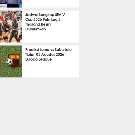
763
Jadwal Lengkap SEA V
Cup 2026 Putri Leg 2
Thailand Resmi
Diumumkan
A LAIN
519
Prediksi Larne vs Saburtalo
Tbilisi, 05 Agustus 2026
Europa League
 BOLA
2322