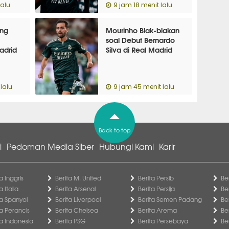
lalu
9 jam 18 menit lalu
ang
Mourinho Blak-blakan
soal Debut Bernardo
adrid
Silva di Real Madrid
lalu
9 jam 45 menit lalu
Back to top
i
Pedoman Media Siber
Hubungi Kami
Karir
a Inggris
Berita M. United
Berita Persib
Be
a Italia
Berita Arsenal
Berita Persija
Be
ga Spanyol
Berita Liverpool
Berita Semen Padang
Be
ga Perancis
Berita Chelsea
Berita Arema
Be
ga Indonesia
Berita PSG
Berita Persebaya
Be