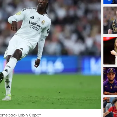
2 jam
9 jam
16 ja
18 jam
omeback Lebih Cepat