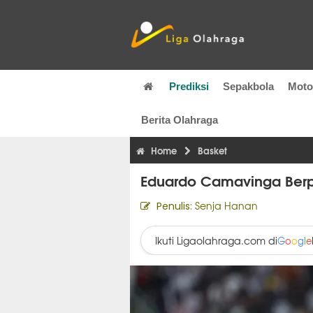
Prediksi
Sepakbola
Mot
Berita Olahraga
Home
Basket
Eduardo Camavinga Ber
Senja Hanan
Penulis:
Ikuti Ligaolahraga.com di
G
o
o
g
l
e