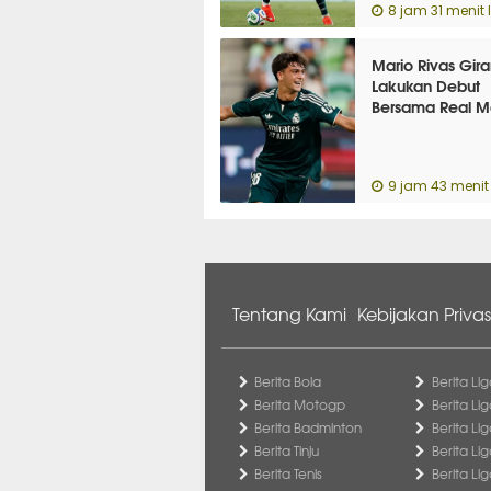
8 jam 31 menit 
Mario Rivas Gir
Lakukan Debut
Bersama Real M
9 jam 43 menit 
Tentang Kami
Kebijakan Privas
Berita Bola
Berita Lig
Berita Motogp
Berita Lig
Berita Badminton
Berita Li
Berita Tinju
Berita Li
Berita Tenis
Berita Li