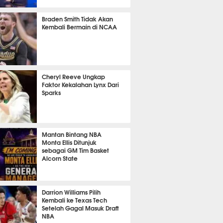
 5 menit lalu
Braden Smith Tidak Akan
Kembali Bermain di NCAA
 31 menit lalu
Cheryl Reeve Ungkap
Faktor Kekalahan Lynx Dari
Sparks
m 43 menit lalu
Mantan Bintang NBA
Monta Ellis Ditunjuk
sebagai GM Tim Basket
Alcorn State
 15 menit lalu
Darrion Williams Pilih
Kembali ke Texas Tech
Setelah Gagal Masuk Draft
NBA