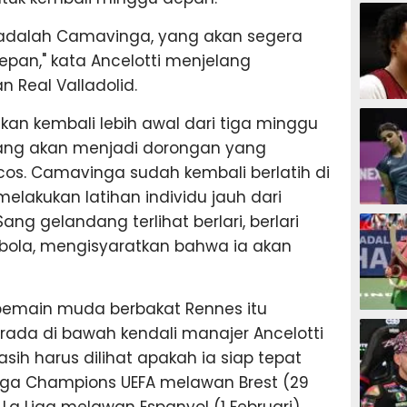
SEPAK B
 adalah Camavinga, yang akan segera
epan," kata Ancelotti menjelang
 Real Valladolid.
BASKET
akan kembali lebih awal dari tiga minggu
yang akan menjadi dorongan yang
cos. Camavinga sudah kembali berlatih di
 melakukan latihan individu jauh dari
BADMIN
ng gelandang terlihat berlari, berlari
 bola, mengisyaratkan bahwa ia akan
emain muda berbakat Rennes itu
TENIS
rada di bawah kendali manajer Ancelotti
ih harus dilihat apakah ia siap tepat
iga Champions UEFA melawan Brest (29
La Liga melawan Espanyol (1 Februari).