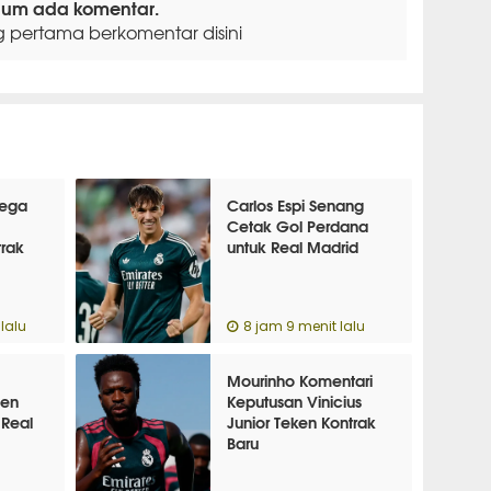
lum ada komentar.
g pertama berkomentar disini
Lega
Carlos Espi Senang
Cetak Gol Perdana
rak
untuk Real Madrid
lalu
8 jam 9 menit lalu
Mourinho Komentari
en
Keputusan Vinicius
 Real
Junior Teken Kontrak
Baru