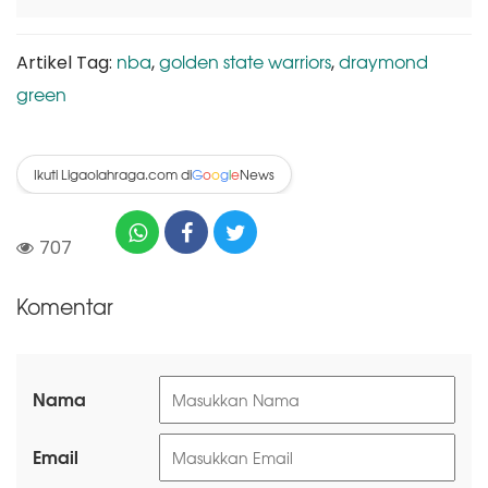
nba
golden state warriors
draymond
Artikel Tag:
,
,
green
Ikuti Ligaolahraga.com di
News
G
o
o
g
l
e
707
Komentar
Nama
Email