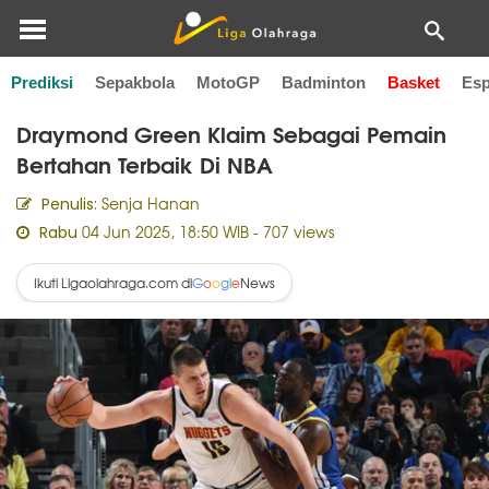
Prediksi
Sepakbola
MotoGP
Badminton
Basket
Esp
Home
Basket
Draymond Green Klaim Sebagai Pemain
Bertahan Terbaik Di NBA
Senja Hanan
Penulis:
04 Jun 2025, 18:50 WIB
- 707 views
Rabu
Ikuti Ligaolahraga.com di
News
G
o
o
g
l
e