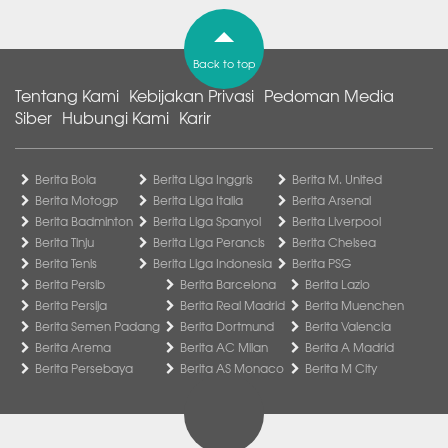
Back to top
Tentang Kami
Kebijakan Privasi
Pedoman Media
Siber
Hubungi Kami
Karir
Berita Bola
Berita Liga Inggris
Berita M. United
Berita Motogp
Berita Liga Italia
Berita Arsenal
Berita Badminton
Berita Liga Spanyol
Berita Liverpool
Berita Tinju
Berita Liga Perancis
Berita Chelsea
Berita Tenis
Berita Liga Indonesia
Berita PSG
Berita Persib
Berita Barcelona
Berita Lazio
Berita Persija
Berita Real Madrid
Berita Muenchen
Berita Semen Padang
Berita Dortmund
Berita Valencia
Berita Arema
Berita AC Milan
Berita A Madrid
Berita Persebaya
Berita AS Monaco
Berita M City