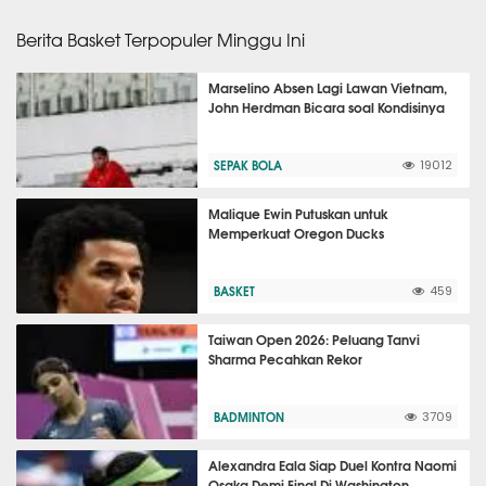
Berita Basket Terpopuler Minggu Ini
Marselino Absen Lagi Lawan Vietnam,
John Herdman Bicara soal Kondisinya
SEPAK BOLA
19012
Malique Ewin Putuskan untuk
Memperkuat Oregon Ducks
BASKET
459
Taiwan Open 2026: Peluang Tanvi
Sharma Pecahkan Rekor
BADMINTON
3709
Alexandra Eala Siap Duel Kontra Naomi
Osaka Demi Final Di Washington