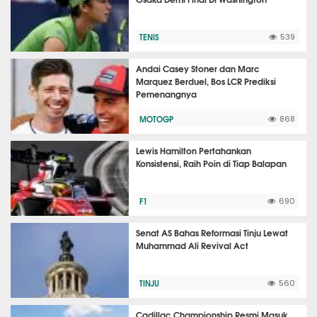
TENIS
539
Andai Casey Stoner dan Marc
Marquez Berduel, Bos LCR Prediksi
Pemenangnya
MOTOGP
868
Lewis Hamilton Pertahankan
Konsistensi, Raih Poin di Tiap Balapan
F1
690
Senat AS Bahas Reformasi Tinju Lewat
Muhammad Ali Revival Act
TINJU
560
Cadillac Championship Resmi Masuk