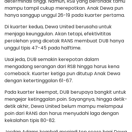
determinasi tinggi. Namun, RSB yang bertindak tamu
mampu tampil cukup merepotkan. Anak Dewa pun
hanya sanggup unggul 26-19 pada kuarter pertama.
Di kuarter kedua, Dewa United berusaha untuk
menjaga keunggulan. Akan tetapi, efektivititas
perolehan yang dicetak RANS membuat DUB hanya
unggul tipis 47-45 pada halftime.
Usai jeda, DUB semakin kerepotan dalam
mengadang serangan dari RSB hingga harus kena
comeback. Kuarter ketiga pun ditutup Anak Dewa
dengan ketertinggalan 61-67.
Pada kuarter keempat, DUB berupaya bangkit untuk
mengejar ketinggalan poin. Sayangnya, hingga detik-
detik akhir, Dewa United belum mampu melampaui
poin dari RANS dan harus menyudahi laga dengan
kekalahan tipis 80-82.
Jordan Adams kembali menjadi top score bagi Dewa