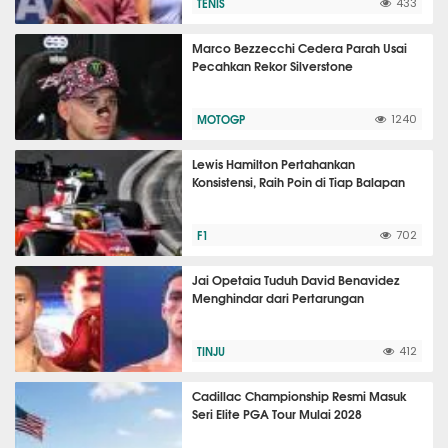
TENIS
433
Marco Bezzecchi Cedera Parah Usai
Pecahkan Rekor Silverstone
MOTOGP
1240
Lewis Hamilton Pertahankan
Konsistensi, Raih Poin di Tiap Balapan
F1
702
Jai Opetaia Tuduh David Benavidez
Menghindar dari Pertarungan
TINJU
412
Cadillac Championship Resmi Masuk
Seri Elite PGA Tour Mulai 2028