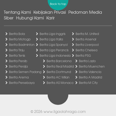
Back to top
Tentang Kami
Kebijakan Privasi
Pedoman Media
Siber
Hubungi Kami
Karir
Berita Bola
Berita Liga Inggris
Berita M. United
Berita Motogp
Berita Liga Italia
Berita Arsenal
Berita Badminton
Berita Liga Spanyol
Berita Liverpool
Berita Tinju
Berita Liga Perancis
Berita Chelsea
Berita Tenis
Berita Liga Indonesia
Berita PSG
Berita Persib
Berita Barcelona
Berita Lazio
Berita Persija
Berita Real Madrid
Berita Muenchen
Berita Semen Padang
Berita Dortmund
Berita Valencia
Berita Arema
Berita AC Milan
Berita A Madrid
Berita Persebaya
Berita AS Monaco
Berita M City
© 2026
www.ligaolahraga.com