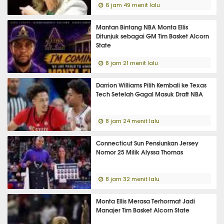
6 jam 49 menit lalu
Mantan Bintang NBA Monta Ellis
Ditunjuk sebagai GM Tim Basket Alcorn
State
8 jam 21 menit lalu
Darrion Williams Pilih Kembali ke Texas
Tech Setelah Gagal Masuk Draft NBA
8 jam 24 menit lalu
Connecticut Sun Pensiunkan Jersey
Nomor 25 Milik Alyssa Thomas
8 jam 32 menit lalu
Monta Ellis Merasa Terhormat Jadi
Manajer Tim Basket Alcorn State