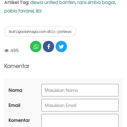
dewa united banten
rans simba bogor
Artikel Tag:
,
,
pablo favarel
iibl
,
Ikuti Ligaolahraga.com di
News
G
o
o
g
l
e
495
Komentar
Nama
Email
Komentar