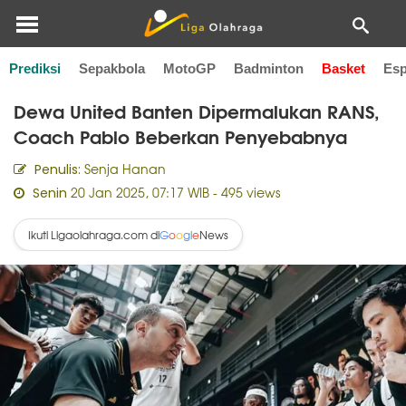
Prediksi
Sepakbola
MotoGP
Badminton
Basket
Esp
Home
Basket
Dewa United Banten Dipermalukan RANS,
Coach Pablo Beberkan Penyebabnya
Senja Hanan
Penulis:
20 Jan 2025, 07:17 WIB
- 495 views
Senin
Ikuti Ligaolahraga.com di
News
G
o
o
g
l
e