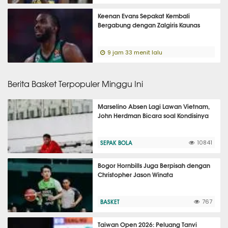
Keenan Evans Sepakat Kembali
Bergabung dengan Zalgiris Kaunas
9 jam 33 menit lalu
Berita Basket Terpopuler Minggu Ini
Marselino Absen Lagi Lawan Vietnam,
John Herdman Bicara soal Kondisinya
SEPAK BOLA
10841
Bogor Hornbills Juga Berpisah dengan
Christopher Jason Winata
BASKET
767
Taiwan Open 2026: Peluang Tanvi