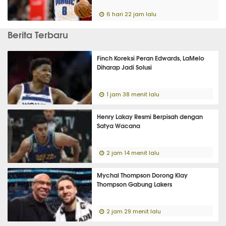
6 hari 22 jam lalu
Berita Terbaru
Finch Koreksi Peran Edwards, LaMelo
Diharap Jadi Solusi
1 jam 38 menit lalu
Henry Lakay Resmi Berpisah dengan
Satya Wacana
2 jam 14 menit lalu
Mychal Thompson Dorong Klay
Thompson Gabung Lakers
2 jam 29 menit lalu