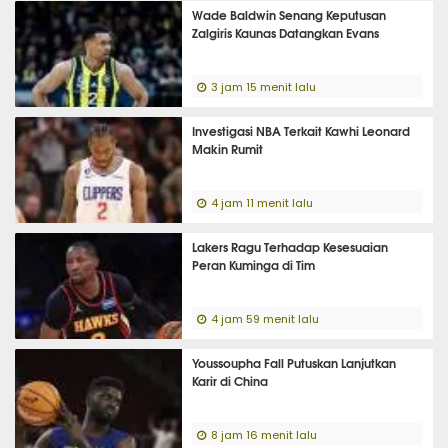
Wade Baldwin Senang Keputusan
Zalgiris Kaunas Datangkan Evans
3 jam 15 menit lalu
Investigasi NBA Terkait Kawhi Leonard
Makin Rumit
4 jam 11 menit lalu
Lakers Ragu Terhadap Kesesuaian
Peran Kuminga di Tim
4 jam 59 menit lalu
Youssoupha Fall Putuskan Lanjutkan
Karir di China
8 jam 16 menit lalu