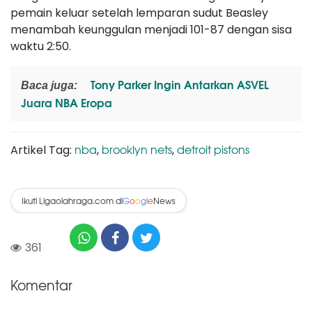
pemain keluar setelah lemparan sudut Beasley
menambah keunggulan menjadi 101-87 dengan sisa
waktu 2:50.
Tony Parker Ingin Antarkan ASVEL
Baca juga:
Juara NBA Eropa
nba
brooklyn nets
detroit pistons
Artikel Tag:
,
,
Ikuti Ligaolahraga.com di
News
G
o
o
g
l
e
361
Komentar