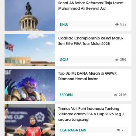
Senat AS Bahas Reformasi Tinju Lewat
Muhammad Ali Revival Act
TINJU
529
Cadillac Championship Resmi Masuk
Seri Elite PGA Tour Mulai 2028
GOLF
356
Top Up ML DANA Murah di GGWP,
Diamond Hemat Instan
ESPORTS
2146
Timnas Voli Putri Indonesia Tantang
Vietnam dalam SEA V Cup 2026 Leg 1
secara Langsung!
OLAHRAGA LAIN
718