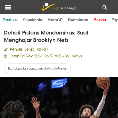
Prediksi
Sepakbola
MotoGP
Badminton
Basket
Esp
Home
Basket
Detroit Pistons Mendominasi Saat
Menghajar Brooklyn Nets
Senja Hanan
Penulis:
04 Nov 2024, 06:51 WIB
- 361 views
Senin
Ikuti Ligaolahraga.com di
News
G
o
o
g
l
e