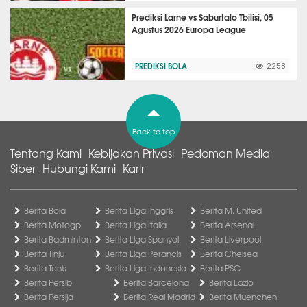
Prediksi Larne vs Saburtalo Tbilisi, 05
Agustus 2026 Europa League
PREDIKSI BOLA
2258
Back to top
Tentang Kami
Kebijakan Privasi
Pedoman Media
Siber
Hubungi Kami
Karir
Berita Bola
Berita Liga Inggris
Berita M. United
Berita Motogp
Berita Liga Italia
Berita Arsenal
Berita Badminton
Berita Liga Spanyol
Berita Liverpool
Berita Tinju
Berita Liga Perancis
Berita Chelsea
Berita Tenis
Berita Liga Indonesia
Berita PSG
Berita Persib
Berita Barcelona
Berita Lazio
Berita Persija
Berita Real Madrid
Berita Muenchen