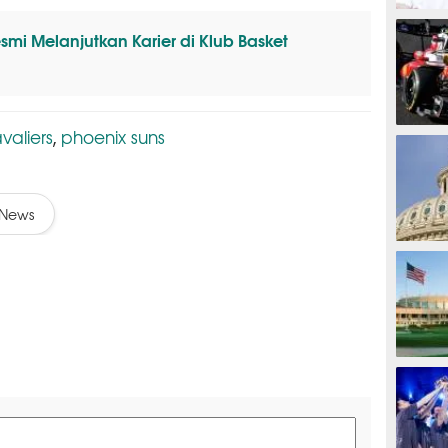
MOTOG
i Melanjutkan Karier di Klub Basket
valiers
phoenix suns
,
F1
News
TINJU
GOLF