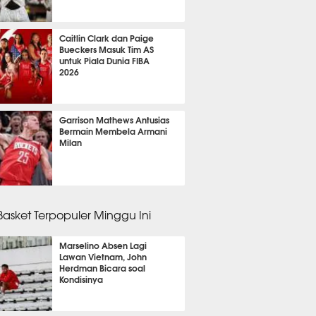
m 57 menit lalu
Caitlin Clark dan Paige
Bueckers Masuk Tim AS
untuk Piala Dunia FIBA
2026
m 20 menit lalu
Garrison Mathews Antusias
Bermain Membela Armani
Milan
m 33 menit lalu
 Basket Terpopuler Minggu Ini
Marselino Absen Lagi
Lawan Vietnam, John
Herdman Bicara soal
Kondisinya