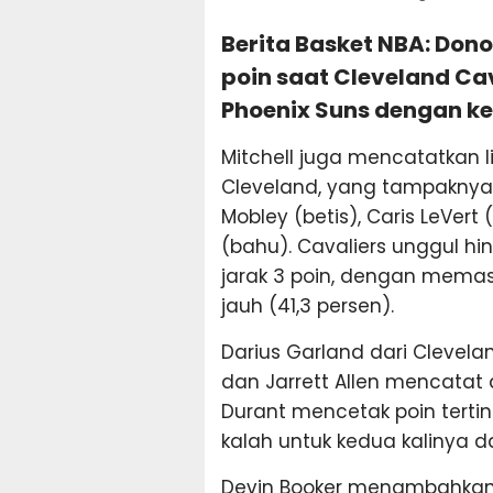
Berita Basket NBA: Don
poin saat Cleveland C
Phoenix Suns dengan ke
Mitchell juga mencatatkan l
Cleveland, yang tampaknya 
Mobley (betis), Caris LeVer
(bahu). Cavaliers unggul hi
jarak 3 poin, dengan memasu
jauh (41,3 persen).
Darius Garland dari Clevela
dan Jarrett Allen mencatat d
Durant mencetak poin tertin
kalah untuk kedua kalinya d
Devin Booker menambahkan 1