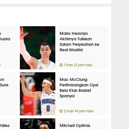
n
Mario Hezonja
Juara
Akhirnya Tuliskan
Salam Perpisahan ke
Real Madrid
u
1 hari 21 jam lalu
lon
Mac McClung
 Suns
Pertimbangkan Opsi
Bela Klub Basket
Spanyol
2 hari 14 jam lalu
illes
Mitchell Optimis