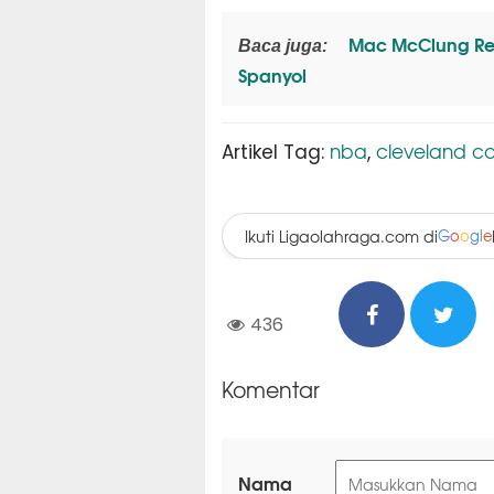
Mac McClung Resm
Baca juga:
Spanyol
nba
cleveland ca
Artikel Tag:
,
Ikuti Ligaolahraga.com di
G
o
o
g
l
e
436
Komentar
Nama