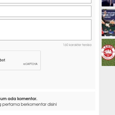
ESPORTS
OLAHRAG
160 karakter tersisa
PREDIKSI
lum ada komentar.
g pertama berkomentar disini