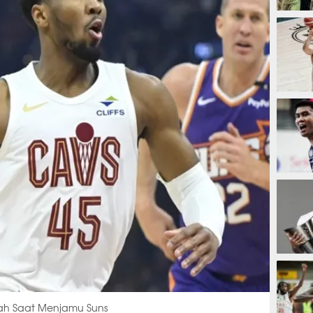
1 jam
3 jam 
4 jam
13 ja
ah Saat Menjamu Suns