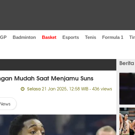
oGP
Badminton
Basket
Esports
Tenis
Formula 1
Ti
Berita
ngan Mudah Saat Menjamu Suns
21 Jan 2025, 12:58 WIB
- 436 views
Selasa
News
3 meni