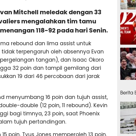
ovan Mitchell meledak dengan 33
14 ja
avaliers mengalahkan tim tamu
menangan 118-92 pada hari Senin.
ima rebound dan lima assist untuk
15 ja
tidak terpengaruh oleh absennya Evan
t (pergelangan tangan), dan Isaac Okoro
ngga 32 poin dan tampil gemilang dari
kkan 19 dari 46 percobaan dari jarak
15 ja
Berita
nd menyumbang 16 poin dan tujuh assist,
ouble-double (12 poin, 11 rebound). Kevin
ggi bagi timnya, 23 poin, saat Phoenix
alam tujuh pertandingan.
5 poin, Tyus Jones memperoleh 13 poin,