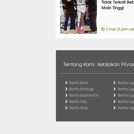
Tidak Terkait Be
Main Tinggi
2 hari 21 jam la
Tentang Kami
Kebijakan Privas
Berita Bola
Berita Lig
Berita Motogp
Berita Lig
Berita Badminton
Berita Li
Berita Tinju
Berita Li
Berita Tenis
Berita Li