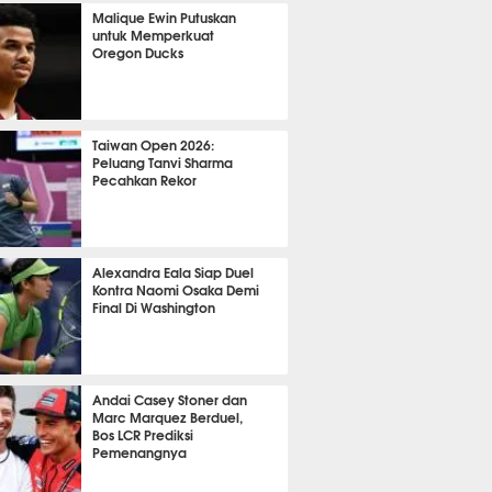
OLA
15659
Malique Ewin Putuskan
untuk Memperkuat
Oregon Ducks
445
Taiwan Open 2026:
Peluang Tanvi Sharma
Pecahkan Rekor
TON
3652
Alexandra Eala Siap Duel
Kontra Naomi Osaka Demi
Final Di Washington
528
Andai Casey Stoner dan
Marc Marquez Berduel,
Bos LCR Prediksi
Pemenangnya