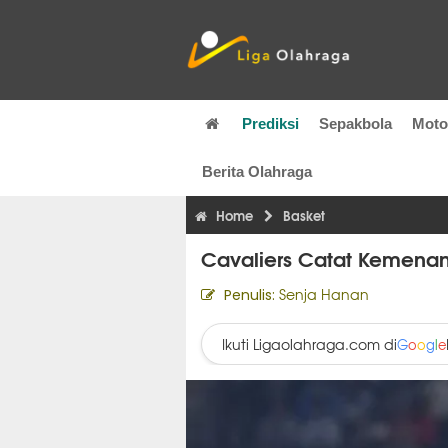
Prediksi
Sepakbola
Mot
Berita Olahraga
Home
Basket
Cavaliers Catat Kemena
Senja Hanan
Penulis:
Ikuti Ligaolahraga.com di
G
o
o
g
l
e