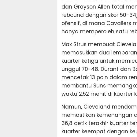
dan Grayson Allen total me
rebound dengan skor 50-34, 
ofensif, di mana Cavaliers 
hanya memperoleh satu re
Max Strus membuat Clevela
memasukkan dua lemparan t
kuarter ketiga untuk memic
unggul 70-48. Durant dan B
mencetak 13 poin dalam rent
membantu Suns memangkas 
waktu 2:52 menit di kuarter k
Namun, Cleveland mendomina
memastikan kemenangan d
36,8 detik terakhir kuarter
kuarter keempat dengan ke