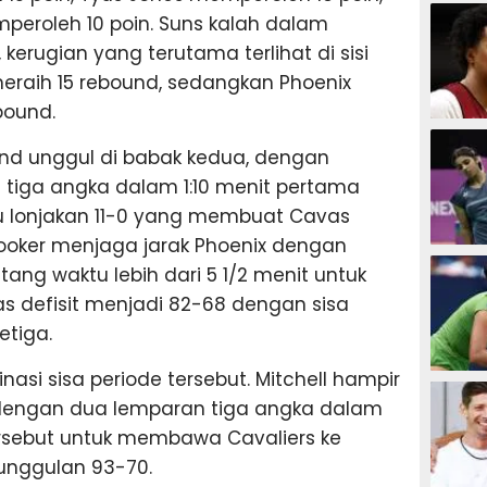
SEPAK B
mperoleh 10 poin. Suns kalah dalam
kerugian yang terutama terlihat di sisi
meraih 15 rebound, sedangkan Phoenix
bound.
BASKET
nd unggul di babak kedua, dengan
iga angka dalam 1:10 menit pertama
u lonjakan 11-0 yang membuat Cavas
ooker menjaga jarak Phoenix dengan
BADMIN
ang waktu lebih dari 5 1/2 menit untuk
defisit menjadi 82-68 dengan sisa
etiga.
si sisa periode tersebut. Mitchell hampir
TENIS
engan dua lemparan tiga angka dalam
 tersebut untuk membawa Cavaliers ke
unggulan 93-70.