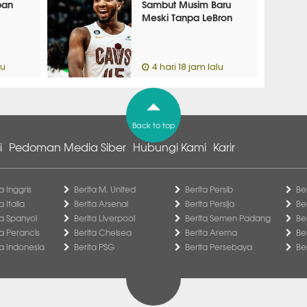
ban
Sambut Musim Baru
Meski Tanpa LeBron
lu
4 hari 18 jam lalu
Back to top
i
Pedoman Media Siber
Hubungi Kami
Karir
a Inggris
Berita M. United
Berita Persib
Be
a Italia
Berita Arsenal
Berita Persija
Be
ga Spanyol
Berita Liverpool
Berita Semen Padang
Be
ga Perancis
Berita Chelsea
Berita Arema
Be
ga Indonesia
Berita PSG
Berita Persebaya
Be