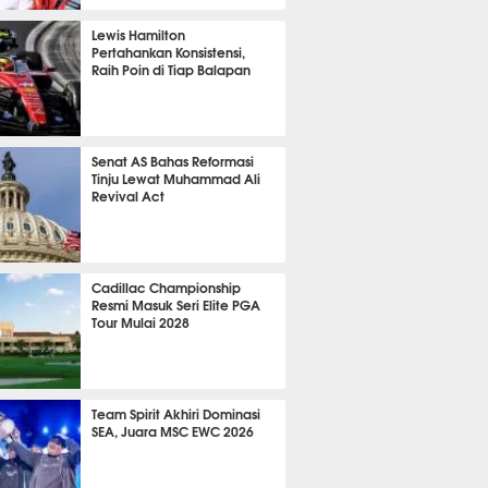
P
850
Lewis Hamilton
Pertahankan Konsistensi,
Raih Poin di Tiap Balapan
676
Senat AS Bahas Reformasi
Tinju Lewat Muhammad Ali
Revival Act
550
Cadillac Championship
Resmi Masuk Seri Elite PGA
Tour Mulai 2028
385
Team Spirit Akhiri Dominasi
SEA, Juara MSC EWC 2026