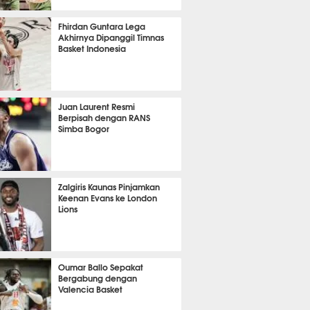
 34 menit lalu
Fhirdan Guntara Lega
Akhirnya Dipanggil Timnas
Basket Indonesia
11 menit lalu
Juan Laurent Resmi
Berpisah dengan RANS
Simba Bogor
 40 menit lalu
Zalgiris Kaunas Pinjamkan
Keenan Evans ke London
Lions
m 58 menit lalu
Oumar Ballo Sepakat
Bergabung dengan
Valencia Basket