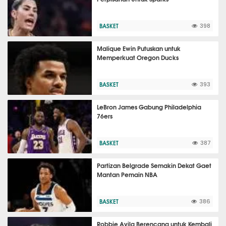
BASKET
398
Malique Ewin Putuskan untuk
Memperkuat Oregon Ducks
BASKET
393
LeBron James Gabung Philadelphia
76ers
BASKET
387
Partizan Belgrade Semakin Dekat Gaet
Mantan Pemain NBA
BASKET
386
Robbie Avila Berencana untuk Kembali