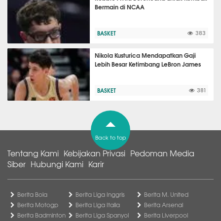
Bermain di NCAA
BASKET
383
Nikola Kusturica Mendapatkan Gaji
Lebih Besar Ketimbang LeBron James
BASKET
381
Back to top
Tentang Kami
Kebijakan Privasi
Pedoman Media
Siber
Hubungi Kami
Karir
Berita Bola
Berita Liga Inggris
Berita M. United
Berita Motogp
Berita Liga Italia
Berita Arsenal
Berita Badminton
Berita Liga Spanyol
Berita Liverpool