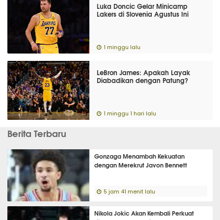
Luka Doncic Gelar Minicamp
Lakers di Slovenia Agustus Ini
1 minggu lalu
LeBron James: Apakah Layak
Diabadikan dengan Patung?
1 minggu 1 hari lalu
Berita Terbaru
Gonzaga Menambah Kekuatan
dengan Merekrut Javon Bennett
5 jam 41 menit lalu
Nikola Jokic Akan Kembali Perkuat