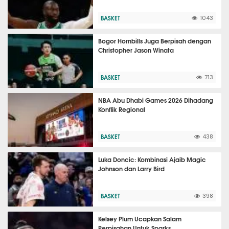
BASKET
1043
Bogor Hornbills Juga Berpisah dengan
Christopher Jason Winata
BASKET
713
NBA Abu Dhabi Games 2026 Dihadang
Konflik Regional
BASKET
438
Luka Doncic: Kombinasi Ajaib Magic
Johnson dan Larry Bird
BASKET
398
Kelsey Plum Ucapkan Salam
Perpisahan Untuk Sparks