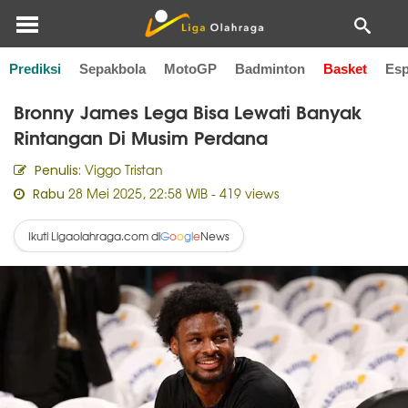
Prediksi
Sepakbola
MotoGP
Badminton
Basket
Esp
Home
Basket
Bronny James Lega Bisa Lewati Banyak
Rintangan Di Musim Perdana
Viggo Tristan
Penulis:
28 Mei 2025, 22:58 WIB
- 419 views
Rabu
Ikuti Ligaolahraga.com di
News
G
o
o
g
l
e