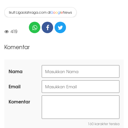
Ikuti Ligaolahraga.com di
News
G
o
o
g
l
e
419
Komentar
Nama
Email
Komentar
160 karakter tersisa