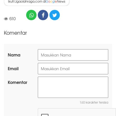
Ikuti Ligaolahraga.com di
News
G
o
o
g
l
e
610
Komentar
Nama
Email
Komentar
160 karakter tersisa