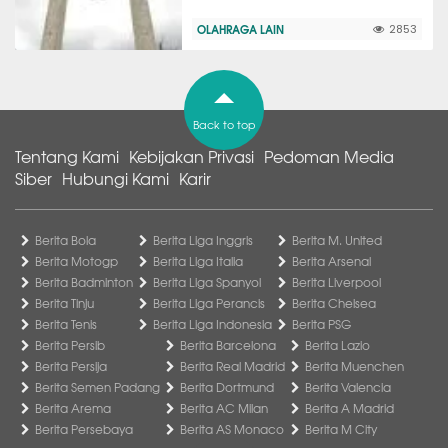
OLAHRAGA LAIN
2853
Back to top
Tentang Kami
Kebijakan Privasi
Pedoman Media
Siber
Hubungi Kami
Karir
Berita Bola
Berita Liga Inggris
Berita M. United
Berita Motogp
Berita Liga Italia
Berita Arsenal
Berita Badminton
Berita Liga Spanyol
Berita Liverpool
Berita Tinju
Berita Liga Perancis
Berita Chelsea
Berita Tenis
Berita Liga Indonesia
Berita PSG
Berita Persib
Berita Barcelona
Berita Lazio
Berita Persija
Berita Real Madrid
Berita Muenchen
Berita Semen Padang
Berita Dortmund
Berita Valencia
Berita Arema
Berita AC Milan
Berita A Madrid
Berita Persebaya
Berita AS Monaco
Berita M City