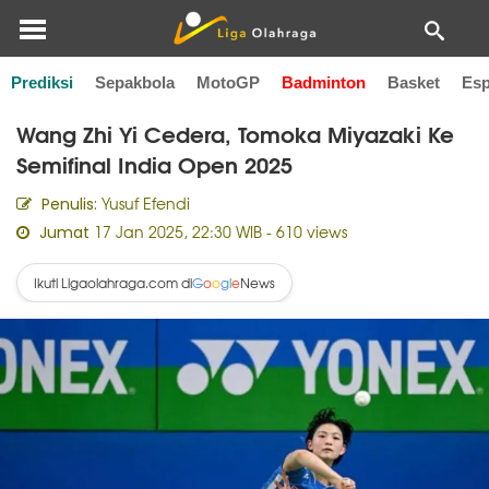
Prediksi
Sepakbola
MotoGP
Badminton
Basket
Esp
Home
Badminton
Wang Zhi Yi Cedera, Tomoka Miyazaki Ke
Semifinal India Open 2025
Yusuf Efendi
Penulis:
17 Jan 2025, 22:30 WIB
- 610 views
Jumat
Ikuti Ligaolahraga.com di
News
G
o
o
g
l
e