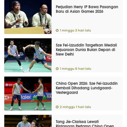
Perjudian Herry IP Bawa Pasangan
Baru di Asian Games 2026
1 minggu 3 hari lalu
Sze Fei-Izzuddin Targetkan Medali
Kejuaraan Dunia Bulan Depan di
New Delhi
1 minggu 6 hari lalu
China Open 2026: Sze Fei-Izzuddin
Kembali Dihadang Lundgaard-
Vestergaard
2 minggu 1 hari lalu
Tang Jie-Clarissa Lewati
Rintangan Pertama China Open