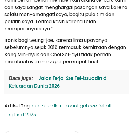
Kami benar-benar memberikan usaha terbaik kami,
dan saya sangat menghargai pasangan saya karena
selalu menyemangati saya, begitu pula tim dan
pelatih saya. Terima kasih karena telah
mempercayai saya.”
Ironis bagi Seung-jae, karena lima upayanya
sebelumnya sejak 2018 termasuk kemitraan dengan
Kang Min-hyuk dan Choi Sol-gyu tidak pernah
membuatnya mencapai perempat final
Jalan Terjal Sze Fei-Izzuddin di
Baca juga:
Kejuaraan Dunia 2026
nur izzuddin rumsani
goh sze fei
all
Artikel Tag:
,
,
england 2025