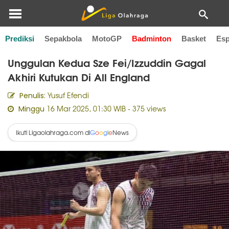
Prediksi
Sepakbola
MotoGP
Badminton
Basket
Esp
Home
Badminton
Unggulan Kedua Sze Fei/Izzuddin Gagal
Akhiri Kutukan Di All England
Yusuf Efendi
Penulis:
16 Mar 2025, 01:30 WIB
- 375 views
Minggu
Ikuti Ligaolahraga.com di
News
G
o
o
g
l
e