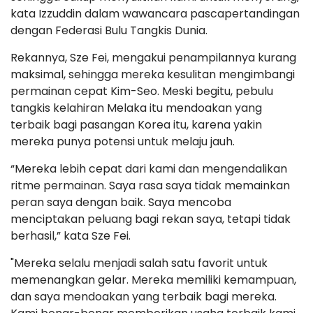
kata Izzuddin dalam wawancara pascapertandingan
dengan Federasi Bulu Tangkis Dunia.
Rekannya, Sze Fei, mengakui penampilannya kurang
maksimal, sehingga mereka kesulitan mengimbangi
permainan cepat Kim-Seo. Meski begitu, pebulu
tangkis kelahiran Melaka itu mendoakan yang
terbaik bagi pasangan Korea itu, karena yakin
mereka punya potensi untuk melaju jauh.
“Mereka lebih cepat dari kami dan mengendalikan
ritme permainan. Saya rasa saya tidak memainkan
peran saya dengan baik. Saya mencoba
menciptakan peluang bagi rekan saya, tetapi tidak
berhasil,” kata Sze Fei.
"Mereka selalu menjadi salah satu favorit untuk
memenangkan gelar. Mereka memiliki kemampuan,
dan saya mendoakan yang terbaik bagi mereka.