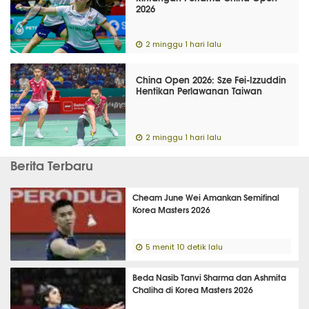
2026
2 minggu 1 hari lalu
China Open 2026: Sze Fei-Izzuddin
Hentikan Perlawanan Taiwan
2 minggu 1 hari lalu
Berita Terbaru
Cheam June Wei Amankan Semifinal
Korea Masters 2026
5 menit 10 detik lalu
Beda Nasib Tanvi Sharma dan Ashmita
Chaliha di Korea Masters 2026