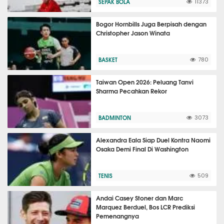
SEPAK BOLA
11373
Bogor Hornbills Juga Berpisah dengan
Christopher Jason Winata
BASKET
780
Taiwan Open 2026: Peluang Tanvi
Sharma Pecahkan Rekor
BADMINTON
3073
Alexandra Eala Siap Duel Kontra Naomi
Osaka Demi Final Di Washington
TENIS
509
Andai Casey Stoner dan Marc
Marquez Berduel, Bos LCR Prediksi
Pemenangnya