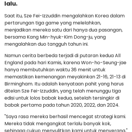
lalu.
Saat itu, Sze Fei-Izzuddin mengalahkan Korea dalam
pertarungan tiga game yang melelahkan,
menjadikan mereka satu dari hanya dua pasangan,
bersama Kang Min-hyuk-Kim Dong-ju, yang
mengalahkan duo tangguh tahun ini.
Namun cerita berbeda terjadi di putaran kedua All
England pada hari Kamis, karena Won-ho-Seung-jae
hanya membutuhkan waktu 36 menit untuk
memastikan kemenangan meyakinkan 21-16, 21-13 di
Birmingham. Itu adalah kenyataan pahit yang harus
ditelan Sze Fei-Izzuddin, yang telah menunggu tiga
edisi untuk lolos babak kedua, setelah tersingkir di
babak pertama pada tahun 2020, 2022, dan 2024.
"Saya rasa mereka berhasil mencegat strategi kami.
Mereka tidak mengangkat terlalu banyak kok,
sehingga cukup menyulitkan kami untuk menyerang,"