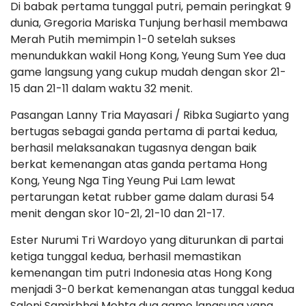
Di babak pertama tunggal putri, pemain peringkat 9
dunia, Gregoria Mariska Tunjung berhasil membawa
Merah Putih memimpin 1-0 setelah sukses
menundukkan wakil Hong Kong, Yeung Sum Yee dua
game langsung yang cukup mudah dengan skor 21-
15 dan 21-11 dalam waktu 32 menit.
Pasangan Lanny Tria Mayasari / Ribka Sugiarto yang
bertugas sebagai ganda pertama di partai kedua,
berhasil melaksanakan tugasnya dengan baik
berkat kemenangan atas ganda pertama Hong
Kong, Yeung Nga Ting Yeung Pui Lam lewat
pertarungan ketat rubber game dalam durasi 54
menit dengan skor 10-21, 21-10 dan 21-17.
Ester Nurumi Tri Wardoyo yang diturunkan di partai
ketiga tunggal kedua, berhasil memastikan
kemenangan tim putri Indonesia atas Hong Kong
menjadi 3-0 berkat kemenangan atas tunggal kedua
Saloni Samirbhai Mehta dua game langsung yang