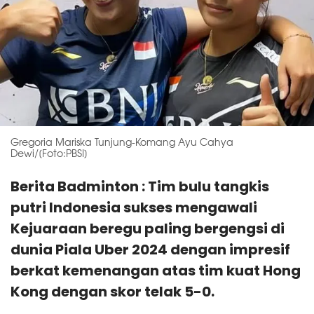
Gregoria Mariska Tunjung-Komang Ayu Cahya
Dewi/[Foto:PBSI]
Berita Badminton : Tim bulu tangkis
putri Indonesia sukses mengawali
Kejuaraan beregu paling bergengsi di
dunia Piala Uber 2024 dengan impresif
berkat kemenangan atas tim kuat Hong
Kong dengan skor telak 5-0.