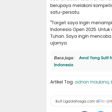
berupaya melakoni kompetis
satu-persatu.
"Target saya ingin menampi
Indonesia Open 2025. Untuk
Tuhan. Saya ingin mencoba 
ujarnya.
Awal Yang Sulit 
Baca juga:
Indonesia
adnan maulana
Artikel Tag:
,
Ikuti Ligaolahraga.com di
G
o
o
g
l
e