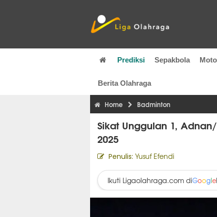
Prediksi
Sepakbola
Mot
Berita Olahraga
Home
Badminton
Sikat Unggulan 1, Adnan/
2025
Yusuf Efendi
Penulis:
Ikuti Ligaolahraga.com di
G
o
o
g
l
e