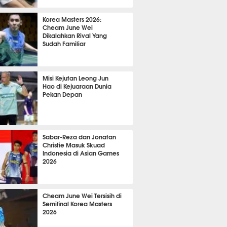
18 menit lalu
Korea Masters 2026:
Cheam June Wei
Dikalahkan Rival Yang
Sudah Familiar
 28 menit lalu
Misi Kejutan Leong Jun
Hao di Kejuaraan Dunia
Pekan Depan
37 menit lalu
Sabar-Reza dan Jonatan
Christie Masuk Skuad
Indonesia di Asian Games
2026
 3 menit lalu
Cheam June Wei Tersisih di
Semifinal Korea Masters
2026