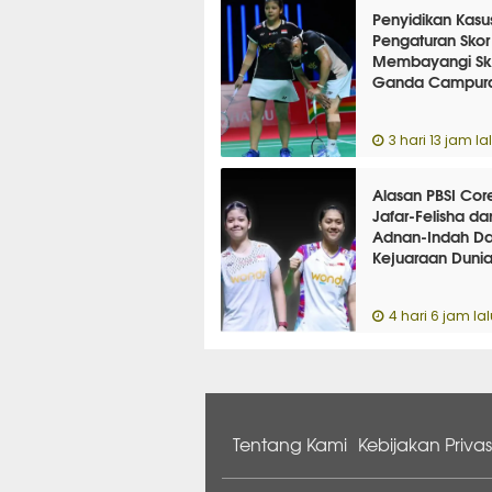
Penyidikan Kasu
Pengaturan Skor
Membayangi S
Ganda Campur
Indonesia
3 hari 13 jam la
Alasan PBSI Cor
Jafar-Felisha da
Adnan-Indah Da
Kejuaraan Duni
4 hari 6 jam lal
Tentang Kami
Kebijakan Privas