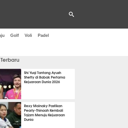
nju
Golf
Voli
Padel
 Terbaru
Shi Yuqi Tantang Ayush
Shetty di Babak Pertama
Kejuaraan Dunia 2026
it 34 detik lalu
Rexy Mainaky Pastikan
Pearly-Thinaah Kembali
Tajam Menuju Kejuaraan
Dunia