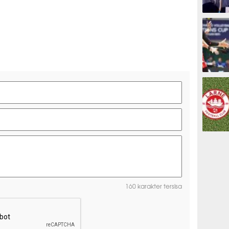
ESPORTS
OLAHRAG
PREDIKSI
160 karakter tersisa