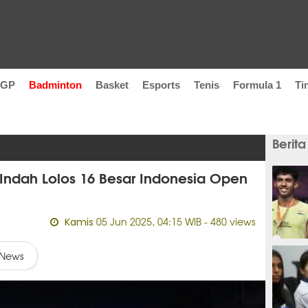
oGP
Badminton
Basket
Esports
Tenis
Formula 1
Ti
Berita
Indah Lolos 16 Besar Indonesia Open
05 Jun 2025, 04:15 WIB
- 480 views
Kamis
58 men
News