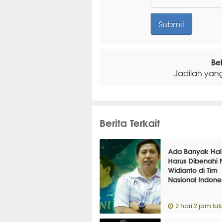
Be
Jadilah yan
Berita Terkait
Ada Banyak Hal
Harus Dibenahi
Widianto di Tim
Nasional Indone
2 hari 2 jam lal