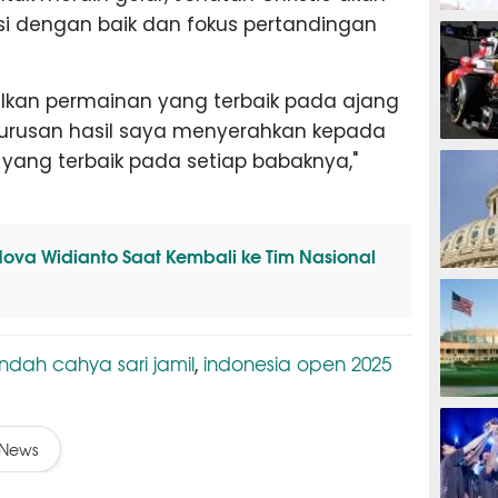
i dengan baik dan fokus pertandingan
MOTOG
lkan permainan yang terbaik pada ajang
 urusan hasil saya menyerahkan kepada
F1
yang terbaik pada setiap babaknya,"
Nova Widianto Saat Kembali ke Tim Nasional
TINJU
indah cahya sari jamil
indonesia open 2025
,
GOLF
News