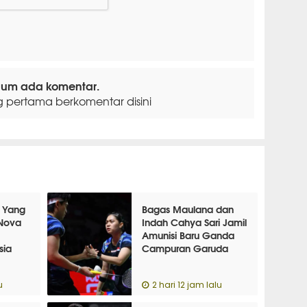
lum ada komentar.
g pertama berkomentar disini
 Yang
Bagas Maulana dan
 Nova
Indah Cahya Sari Jamil
Amunisi Baru Ganda
sia
Campuran Garuda
u
2 hari 12 jam lalu