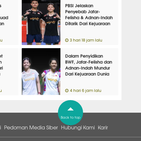
s
PBSI Jelaskan
Penyebab Jafar-
kuad
Felisha & Adnan-Indah
an
Ditarik Dari Kejuaraan
Dunia
lu
3 hari 18 jam lalu
et
Dalam Penyidikan
n
BWF, Jafar-Felisha dan
ri
Adnan-Indah Mundur
a
Dari Kejuaraan Dunia
u
4 hari 6 jam lalu
Back to top
i
Pedoman Media Siber
Hubungi Kami
Karir