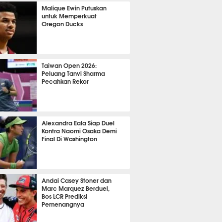
OLA
20167
Malique Ewin Putuskan
untuk Memperkuat
Oregon Ducks
465
Taiwan Open 2026:
Peluang Tanvi Sharma
Pecahkan Rekor
TON
3715
Alexandra Eala Siap Duel
Kontra Naomi Osaka Demi
Final Di Washington
541
Andai Casey Stoner dan
Marc Marquez Berduel,
Bos LCR Prediksi
Pemenangnya