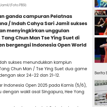
mil/[Foto:PBSI]
2 jam
gan ganda campuran Pelatnas
a / Indah Cahya Sari Jamil sukses
an menyingkirkan unggulan
, Tang Chun Man Tse Ying Suet di
4 jam
en bergengsi Indonesia Open World
Indah sukses menundukkan kampiun
7 jam
 Tang Chun Man / Tse Ying Suet dua game
Berita
dengan skor 24-22 dan 21-12.
ar Indonesia Open 2025 pada Kamis (5/6),
 dengan wakil asal Singapura, Hee Yong