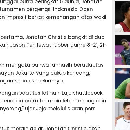
unggal putra peringkat 6 dunia, Jonatan
SEPAK B
i turnamen bergengsi Indonesia Open
an impresif berkat kemenangan atas wakil
BASKET
 pertama, Jonatan Christie bangkit di dua
n Jason Teh lewat rubber game 8-21, 21-
tan mengaku bahwa Ia masih beradaptasi
BADMIN
nayan Jakarta yang cukup kencang,
angan sehari sebelumnya.
engan saat tes latihan. Laju shuttlecock
a mencoba untuk bermain lebih tenang dan
TENIS
yerang," ujar Jojo melalui siaran pers
uk meraih gelar, Jonatan Christie akan