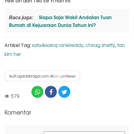
Yew Sin dan Teo Ee Yi hari ini.
Siapa Saja Wakil Andalan Tuan
Baca juga:
Rumah di Kejuaraan Dunia Tahun Ini?
satwiksairaj rankireddy
chirag shetty
tan
Artikel Tag:
,
,
kim her
Ikuti Ligaolahraga.com di
News
G
o
o
g
l
e
579
Komentar