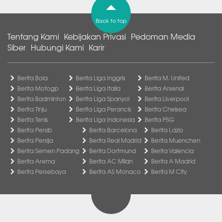
Back to top
Tentang Kami
Kebijakan Privasi
Pedoman Media
Siber
Hubungi Kami
Karir
Berita Bola
Berita Liga Inggris
Berita M. United
Berita Motogp
Berita Liga Italia
Berita Arsenal
Berita Badminton
Berita Liga Spanyol
Berita Liverpool
Berita Tinju
Berita Liga Perancis
Berita Chelsea
Berita Tenis
Berita Liga Indonesia
Berita PSG
Berita Persib
Berita Barcelona
Berita Lazio
Berita Persija
Berita Real Madrid
Berita Muenchen
Berita Semen Padang
Berita Dortmund
Berita Valencia
Berita Arema
Berita AC Milan
Berita A Madrid
Berita Persebaya
Berita AS Monaco
Berita M City