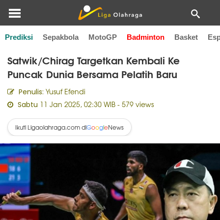
Prediksi
Sepakbola
MotoGP
Badminton
Basket
Esp
Home
Badminton
Satwik/Chirag Targetkan Kembali Ke
Puncak Dunia Bersama Pelatih Baru
Yusuf Efendi
Penulis:
11 Jan 2025, 02:30 WIB
- 579 views
Sabtu
Ikuti Ligaolahraga.com di
News
G
o
o
g
l
e