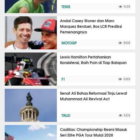
TENIS
539
Andai Casey Stoner dan Marc
Marquez Berduel, Bos LCR Prediksi
Pemenangnya
MOTOGP
868
Lewis Hamilton Pertahankan
Konsistensi, Raih Poin di Tiap Balapan
F1
689
Senat AS Bahas Reformasi Tinju Lewat
Muhammad Ali Revival Act
TINJU
559
Cadillac Championship Resmi Masuk
Seri Elite PGA Tour Mulai 2028