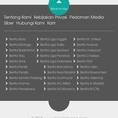
Back to top
Tentang Kami
Kebijakan Privasi
Pedoman Media
Siber
Hubungi Kami
Karir
Berita Bola
Berita Liga Inggris
Berita M. United
Berita Motogp
Berita Liga Italia
Berita Arsenal
Berita Badminton
Berita Liga Spanyol
Berita Liverpool
Berita Tinju
Berita Liga Perancis
Berita Chelsea
Berita Tenis
Berita Liga Indonesia
Berita PSG
Berita Persib
Berita Barcelona
Berita Lazio
Berita Persija
Berita Real Madrid
Berita Muenchen
Berita Semen Padang
Berita Dortmund
Berita Valencia
Berita Arema
Berita AC Milan
Berita A Madrid
Berita Persebaya
Berita AS Monaco
Berita M City