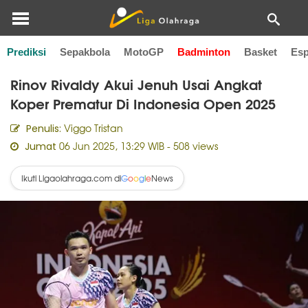
Prediksi
Sepakbola
MotoGP
Badminton
Basket
Esp
Home
Badminton
Rinov Rivaldy Akui Jenuh Usai Angkat
Koper Prematur Di Indonesia Open 2025
Viggo Tristan
Penulis:
06 Jun 2025, 13:29 WIB
- 508 views
Jumat
Ikuti Ligaolahraga.com di
News
G
o
o
g
l
e