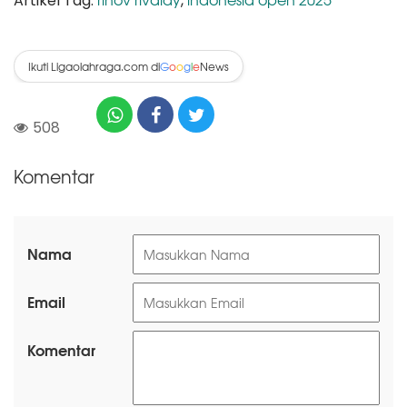
Artikel Tag:
,
Ikuti Ligaolahraga.com di
News
G
o
o
g
l
e
508
Komentar
Nama
Email
Komentar