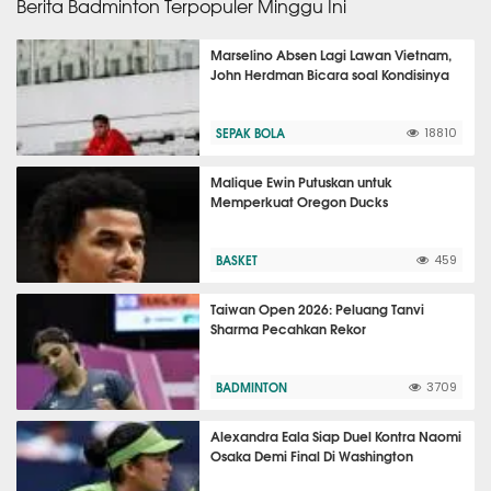
Berita Badminton Terpopuler Minggu Ini
Marselino Absen Lagi Lawan Vietnam,
John Herdman Bicara soal Kondisinya
SEPAK BOLA
18810
Malique Ewin Putuskan untuk
Memperkuat Oregon Ducks
BASKET
459
Taiwan Open 2026: Peluang Tanvi
Sharma Pecahkan Rekor
BADMINTON
3709
Alexandra Eala Siap Duel Kontra Naomi
Osaka Demi Final Di Washington