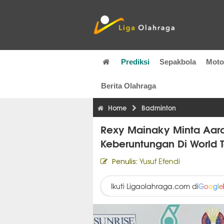
Prediksi
Sepakbola
Mot
Berita Olahraga
Home
Badminton
Rexy Mainaky Minta Aar
Keberuntungan Di World T
Yusuf Efendi
Penulis:
Ikuti Ligaolahraga.com di
G
o
o
g
l
e