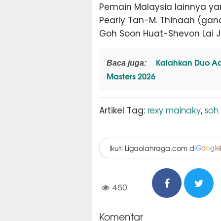
Pemain Malaysia lainnya yang
Pearly Tan-M. Thinaah (gand
Goh Soon Huat-Shevon Lai 
Kalahkan Duo Aar
Baca juga:
Masters 2026
rexy mainaky
soh 
Artikel Tag:
,
Ikuti Ligaolahraga.com di
G
o
o
g
l
e
460
Komentar