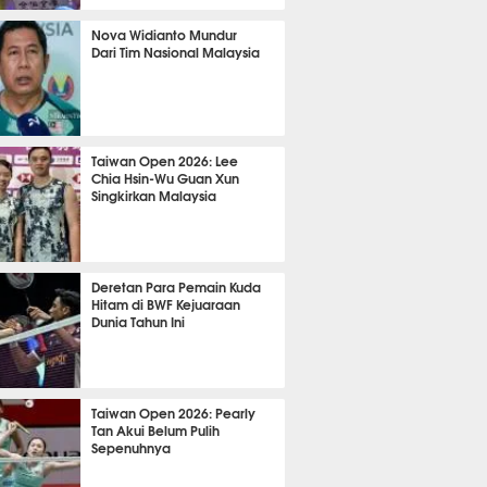
TON
1028
Nova Widianto Mundur
Dari Tim Nasional Malaysia
TON
741
Taiwan Open 2026: Lee
Chia Hsin-Wu Guan Xun
Singkirkan Malaysia
TON
738
Deretan Para Pemain Kuda
Hitam di BWF Kejuaraan
Dunia Tahun Ini
TON
676
Taiwan Open 2026: Pearly
Tan Akui Belum Pulih
Sepenuhnya