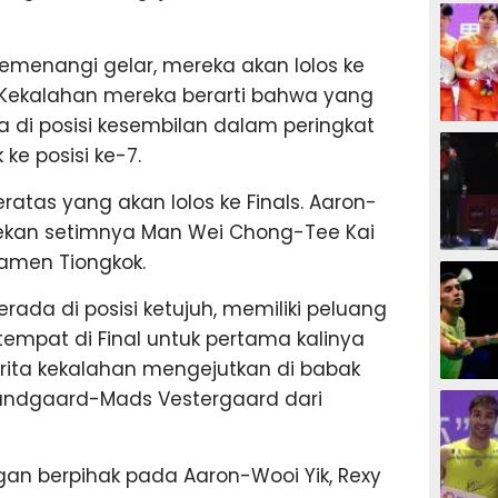
BADMIN
emenangi gelar, mereka akan lolos ke
. Kekalahan mereka berarti bahwa yang
da di posisi kesembilan dalam peringkat
BADMIN
ke posisi ke-7.
atas yang akan lolos ke Finals. Aaron-
 rekan setimnya Man Wei Chong-Tee Kai
namen Tiongkok.
BADMIN
ada di posisi ketujuh, memiliki peluang
mpat di Final untuk pertama kalinya
rita kekalahan mengejutkan di babak
BADMIN
Lundgaard-Mads Vestergaard dari
gan berpihak pada Aaron-Wooi Yik, Rexy