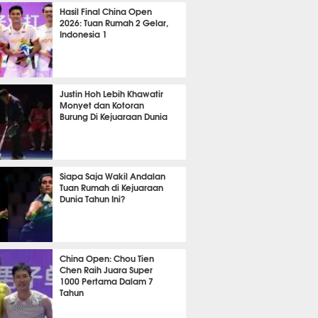
TON
3103
Hasil Final China Open
2026: Tuan Rumah 2 Gelar,
Indonesia 1
TON
1271
Justin Hoh Lebih Khawatir
Monyet dan Kotoran
Burung Di Kejuaraan Dunia
TON
1092
Siapa Saja Wakil Andalan
Tuan Rumah di Kejuaraan
Dunia Tahun Ini?
TON
1060
China Open: Chou Tien
Chen Raih Juara Super
1000 Pertama Dalam 7
Tahun