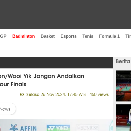
oGP
Badminton
Basket
Esports
Tenis
Formula 1
Ti
Berita
on/Wooi Yik Jangan Andalkan
our Finals
26 Nov 2024, 17:45 WIB
- 460 views
Selasa
23 men
News