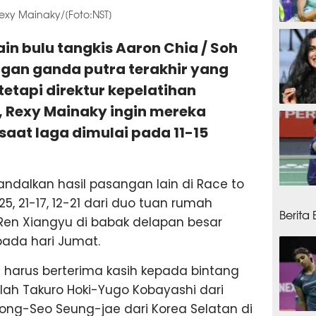
exy Mainaky/[Foto:NST]
10 ja
in bulu tangkis Aaron Chia / Soh
gan ganda putra terakhir yang
, tetapi direktur kepelatihan
a, Rexy Mainaky ingin mereka
10 ja
aat laga dimulai pada 11-15
ndalkan hasil pasangan lain di Race to
10 ja
5, 21-17, 12-21 dari duo tuan rumah
Berita
-Ren Xiangyu di babak delapan besar
pada hari Jumat.
 harus berterima kasih kepada bintang
ah Takuro Hoki-Yugo Kobayashi dari
Yong-Seo Seung-jae dari Korea Selatan di