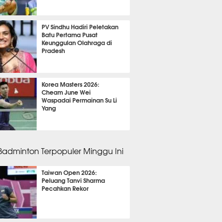
m 8 menit lalu
PV Sindhu Hadiri Peletakan
Batu Pertama Pusat
Keunggulan Olahraga di
Pradesh
m 23 menit lalu
Korea Masters 2026:
Cheam June Wei
Waspadai Permainan Su Li
Yang
m 38 menit lalu
 Badminton Terpopuler Minggu Ini
Taiwan Open 2026:
Peluang Tanvi Sharma
Pecahkan Rekor