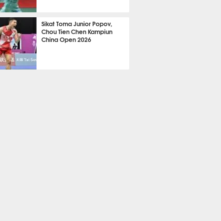
TON
585
Sikat Toma Junior Popov,
Chou Tien Chen Kampiun
China Open 2026
TON
583