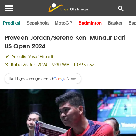
Prediksi
Sepakbola
MotoGP
Badminton
Basket
Esp
Home
Badminton
Praveen Jordan/Serena Kani Mundur Dari
US Open 2024
Yusuf Efendi
Penulis:
26 Jun 2024, 19:30 WIB
- 1079 views
Rabu
Ikuti Ligaolahraga.com di
News
G
o
o
g
l
e