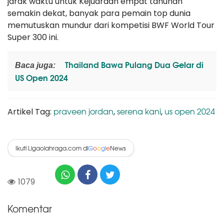
jarak waktu untuk Kejuaraan empat tahunan
semakin dekat, banyak para pemain top dunia
memutuskan mundur dari kompetisi BWF World Tour
Super 300 ini.
Thailand Bawa Pulang Dua Gelar di
Baca juga:
US Open 2024
praveen jordan
serena kani
us open 2024
Artikel Tag:
,
,
Ikuti Ligaolahraga.com di
News
G
o
o
g
l
e
1079
Komentar