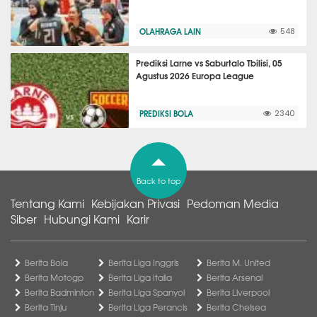
OLAHRAGA LAIN
548
Prediksi Larne vs Saburtalo Tbilisi, 05
Agustus 2026 Europa League
PREDIKSI BOLA
2340
Back to top
Tentang Kami
Kebijakan Privasi
Pedoman Media
Siber
Hubungi Kami
Karir
Berita Bola
Berita Liga Inggris
Berita M. United
Berita Motogp
Berita Liga Italia
Berita Arsenal
Berita Badminton
Berita Liga Spanyol
Berita Liverpool
Berita Tinju
Berita Liga Perancis
Berita Chelsea