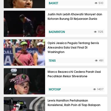
BASKET
510
Justin Hoh Lebih Khawatir Monyet dan
Kotoran Burung Di Kejuaraan Dunia
BADMINTON
1125
Opini Jessica Pegula Tentang Servis
Alexandra Eala Usai Final Di
Washington
TENIS
491
Marco Bezzecchi Cedera Parah Usai
Pecahkan Rekor Silverstone
MOTOGP
1407
Lewis Hamilton Pertahankan
Konsistensi, Raih Poin di Tiap Balapan